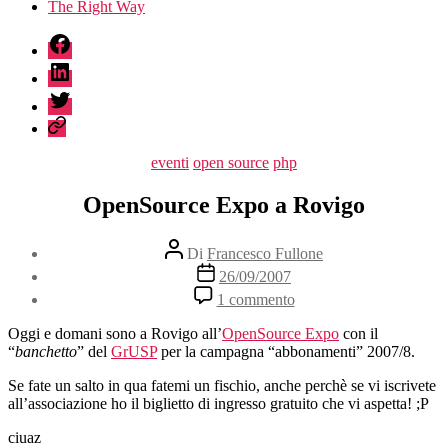
The Right Way
fb
linkedin
twitter
sessionize
Categorie
eventi
open source
php
OpenSource Expo a Rovigo
Autore
Di
Francesco Fullone
articolo
Data
26/09/2007
dell'articolo
su
1 commento
OpenSource
Expo
Oggi e domani sono a Rovigo all’
OpenSource Expo
con il
a
“
banchetto
” del
GrUSP
per la campagna “abbonamenti” 2007/8.
Rovigo
Se fate un salto in qua fatemi un fischio, anche perchè se vi iscrivete
all’associazione ho il biglietto di ingresso gratuito che vi aspetta! ;P
ciuaz