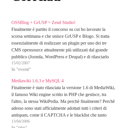
OSSBlog + GrUSP = Zend Studio!
Finalmente è partito il concorso su cui ho lavorato la
scorsa settimana e che unisce GrUSP e Blogo. Si tratta
essenzialmente di realizzare un plugin per uno dei tre
CMS opensource attualmente più utilizzati dal grande
pubblico (Joomla, WordPress e Drupal) e di rilasciarlo
15/02/2007
come opensource. Libero spazio alla fantasia…
In "eventi"
Mediawiki 1.6.3 e MySQL 4
Finalmente è stato rilasciata la versione 1.6 di MediaWiki,
il famoso Wiki engine scritto in PHP che gestisce, tra
l'altro, la stessa WikiPedia. Ma perchè finalmente? Perchè
adesso sono stati ufficialmente adottati tutti i criteri di
antispam, come il CAPTCHA e le blacklist che tanto
13/04/2006
erano necessari in un software…
In "php"