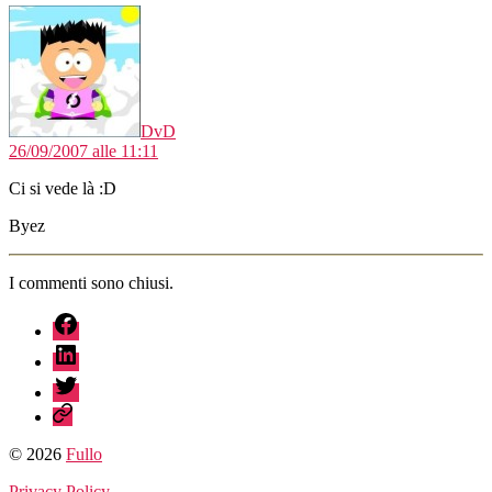
dice:
DvD
26/09/2007 alle 11:11
Ci si vede là :D
Byez
I commenti sono chiusi.
fb
linkedin
twitter
sessionize
© 2026
Fullo
Privacy Policy