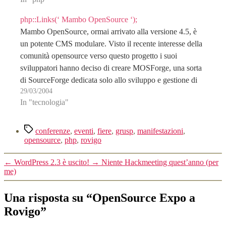
php::Links(‘ Mambo OpenSource ‘);
Mambo OpenSource, ormai arrivato alla versione 4.5, è
un potente CMS modulare. Visto il recente interesse della
comunità opensource verso questo progetto i suoi
sviluppatori hanno deciso di creare MOSForge, una sorta
di SourceForge dedicata solo allo sviluppo e gestione di
29/03/2004
nuovi moduli. Tra l'altro sempre su MOS vi consiglio:…
In "tecnologia"
Tag
conferenze
,
eventi
,
fiere
,
grusp
,
manifestazioni
,
opensource
,
php
,
rovigo
←
WordPress 2.3 è uscito!
→
Niente Hackmeeting quest’anno (per
me)
Una risposta su “OpenSource Expo a
Rovigo”