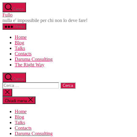
Salta
Cerca
al
Fullo
contenuto
nulla e' impossibile per chi non lo deve fare!
Menu
Home
Blog
Talks
Contacts
Daruma Consulting
The Right Way
Cerca
Cerca:
Chiudi
la
ricerca
Chiudi menu
Home
Blog
Talks
Contacts
Daruma Consulting