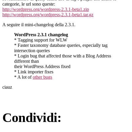
categorie, le url sono queste:
http://wordpress.org/wordpress-2.3.1-beta1.zip
http://wordpress.org/wordpress-2.3.1-beta1.tar.gz
A seguire il mini-changelog della 2.3.1.
WordPress 2.3.1 changelog
* Tagging support for WLW
* Faster taxonomy database queries, especially tag
intersection queries
* Login bug that affected those with a Blog Address
different than
their WordPress Address fixed
* Link importer fixes
* A lot of
other bugs
ciauz
Condividi: