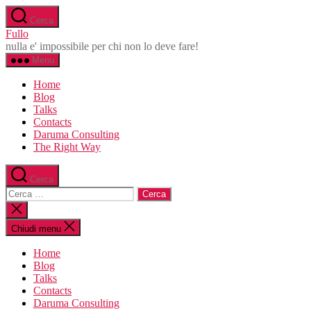
Salta
Cerca
al
Fullo
contenuto
nulla e' impossibile per chi non lo deve fare!
Menu
Home
Blog
Talks
Contacts
Daruma Consulting
The Right Way
Cerca
Cerca:
Chiudi
la
ricerca
Chiudi menu
Home
Blog
Talks
Contacts
Daruma Consulting