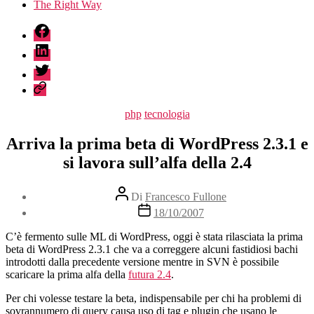
The Right Way
fb
linkedin
twitter
sessionize
Categorie
php
tecnologia
Arriva la prima beta di WordPress 2.3.1 e
si lavora sull’alfa della 2.4
Autore
Di
Francesco Fullone
articolo
Data
18/10/2007
dell'articolo
C’è fermento sulle ML di WordPress, oggi è stata rilasciata la prima
beta di WordPress 2.3.1 che va a correggere alcuni fastidiosi bachi
introdotti dalla precedente versione mentre in SVN è possibile
scaricare la prima alfa della
futura 2.4
.
Per chi volesse testare la beta, indispensabile per chi ha problemi di
sovrannumero di query causa uso di tag e plugin che usano le