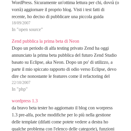
WordPress. Sicuramente un'ottima lettura per chi, dovrà (o
vorrà) aggiornare il proprio blog. Visti i test fatti di
recente, ho deciso di pubblicare una piccola guida
18/09/2007
all'aggiornamento di WordPress che impegnerà…
In "open source"
Zend pubblica la prima beta di Neon
Dopo un periodo di alfa testing privato Zend ha oggi
annunciato la prima beta pubblica del futuro Zend Studio
basato su Eclipse, aka Neon. Dopo un po' di utilizzo, a
parte il mio spiccato rapporto di odio verso Eclipse, devo
dire che nonostante le features come il refactoring del
22/10/2007
codice,…
In "php"
wordpress 1.3
da bravo beta tester ho aggiornato il blog con worpress
1.3 pre-alfa, poche modifiche per lo più nella gestione
delle template (difatti come potete vedere a destra ho
qualche problema con l'elenco delle categorie), funzioni