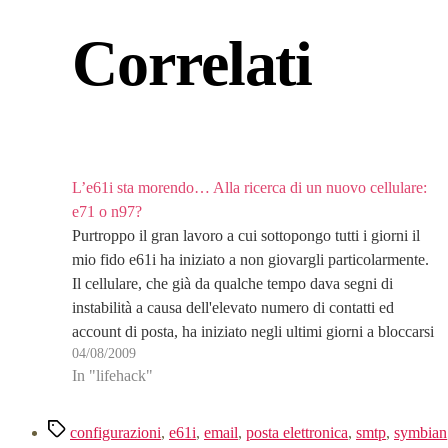
Correlati
L’e61i sta morendo… Alla ricerca di un nuovo cellulare:
e71 o n97?
Purtroppo il gran lavoro a cui sottopongo tutti i giorni il
mio fido e61i ha iniziato a non giovargli particolarmente.
Il cellulare, che già da qualche tempo dava segni di
instabilità a causa dell'elevato numero di contatti ed
account di posta, ha iniziato negli ultimi giorni a bloccarsi
04/08/2009
inspiegabilmente, riavviandosi…
In "lifehack"
Tag
configurazioni
,
e61i
,
email
,
posta elettronica
,
smtp
,
symbian