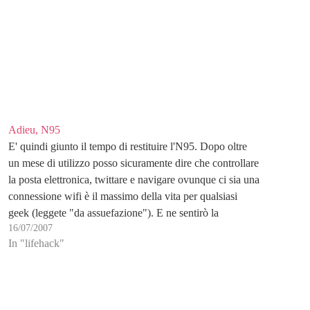
Adieu, N95
E' quindi giunto il tempo di restituire l'N95. Dopo oltre
un mese di utilizzo posso sicuramente dire che controllare
la posta elettronica, twittare e navigare ovunque ci sia una
connessione wifi è il massimo della vita per qualsiasi
geek (leggete "da assuefazione"). E ne sentirò la
16/07/2007
mancanza tornando al mio…
In "lifehack"