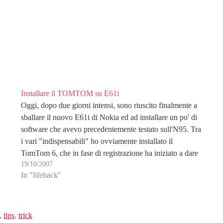
Installare il TOMTOM su E61i
Oggi, dopo due giorni intensi, sono riuscito finalmente a
sballare il nuovo E61i di Nokia ed ad installare un po' di
software che avevo precedentemente testato sull'N95. Tra
i vari "indispensabili" ho ovviamente installato il
TomTom 6, che in fase di registrazione ha iniziato a dare
19/10/2007
in numeri non riconoscendomi…
In "lifehack"
,
tips
,
trick