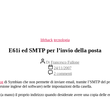
Categorie
lifehack
tecnologia
E61i ed SMTP per l’invio della posta
Autore
Di
Francesco Fullone
articolo
Data
24/11/2007
dell'articolo
su
2 commenti
E61i
ed
bug
di Symbian che non permette di inviare email, tramite l’SMTP del pr
SMTP
ersione inglese del software) nelle impostazioni della casella.
per
l’invio
e (a mano) il proprio indirizzo quando desiderate avere una copia delle e
della
posta