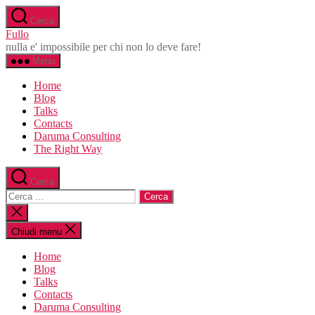
Salta
Cerca
al
Fullo
contenuto
nulla e' impossibile per chi non lo deve fare!
Menu
Home
Blog
Talks
Contacts
Daruma Consulting
The Right Way
Cerca
Cerca:
Chiudi
la
ricerca
Chiudi menu
Home
Blog
Talks
Contacts
Daruma Consulting