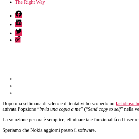
The Right Way
fb
linkedin
twitter
sessionize
Dopo una settimana di sclero e di tentativi ho scoperto un
fastidioso 
attivata l’opzione “
invia una copia a me
” (“
Send copy to self
” nella v
La soluzione per ora è semplice, eliminare tale funzionalità ed inserir
Speriamo che Nokia aggiorni presto il software.