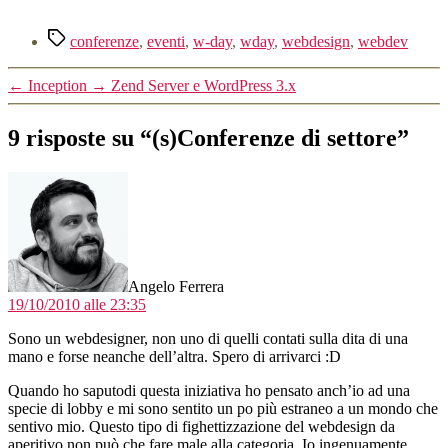
Tag
conferenze
,
eventi
,
w-day
,
wday
,
webdesign
,
webdev
←
Inception
→
Zend Server e WordPress 3.x
9 risposte su “(s)Conferenze di settore”
dice:
Angelo Ferrera
19/10/2010 alle 23:35
Sono un webdesigner, non uno di quelli contati sulla dita di una
mano e forse neanche dell’altra. Spero di arrivarci :D
Quando ho saputodi questa iniziativa ho pensato anch’io ad una
specie di lobby e mi sono sentito un po più estraneo a un mondo che
sentivo mio. Questo tipo di fighettizzazione del webdesign da
aperitivo non può che fare male alla categoria. Io ingenuamente