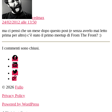
cedmax
24/02/2012 alle 13:50
ma ci pensi che un mese dopo questo post (e senza averlo mai letto
prima per altro) c’è stato il primo meetup di From The Front? :)
I commenti sono chiusi.
fb
linkedin
twitter
sessionize
© 2026
Fullo
Privacy Policy
Powered by WordPress