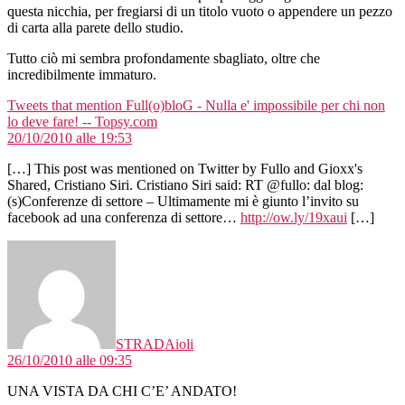
questa nicchia, per fregiarsi di un titolo vuoto o appendere un pezzo
di carta alla parete dello studio.
Tutto ciò mi sembra profondamente sbagliato, oltre che
incredibilmente immaturo.
Tweets that mention Full(o)bloG - Nulla e' impossibile per chi non
dice:
lo deve fare! -- Topsy.com
20/10/2010 alle 19:53
[…] This post was mentioned on Twitter by Fullo and Gioxx's
Shared, Cristiano Siri. Cristiano Siri said: RT @fullo: dal blog:
(s)Conferenze di settore – Ultimamente mi è giunto l’invito su
facebook ad una conferenza di settore…
http://ow.ly/19xaui
[…]
dice:
STRADAioli
26/10/2010 alle 09:35
UNA VISTA DA CHI C’E’ ANDATO!