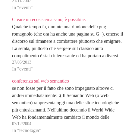
21/11/2007
In "eventi"
Creare un ecosistema sano, è possibile.
Qualche tempo fa, durante una riunione dell'xpug
romagnolo (che ora ha anche una pagina su G+), emerse il
discorso sul rimanere a combattere piuttosto che emigrare.
La serata, piuttosto che vergere sul classico auto
compatimento è stata interessante ed ha portato a diversi
27/05/2013
punti chiave su cui lavorare. Il più…
In "eventi"
conferenza sul web semantico
se non fosse per il fatto che sono impegnato altrove ci
andrei immediatamente! :( Il Semantic Web (o web
semantico) rappresenta oggi una delle sfide tecnologiche
più entusiasmanti. Nell'ultimo decennio il World Wide
Web ha fondamentalmente cambiato il mondo delle
07/12/2004
comunicazioni fornendo l'accesso diretto alle fonti di
In "tecnologia"
informazione ed al…