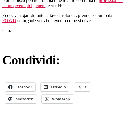
Non capisco perchè in Italia tutte le altre comunità di
professionisti
hanno
eventi
del
genere
, e voi NO.
Ecco… magari durante la tavola rotonda, prendete spunto dal
FOWD
ed organizzatevi un evento come si deve…
ciuaz
Condividi:
Facebook
LinkedIn
X
Mastodon
WhatsApp