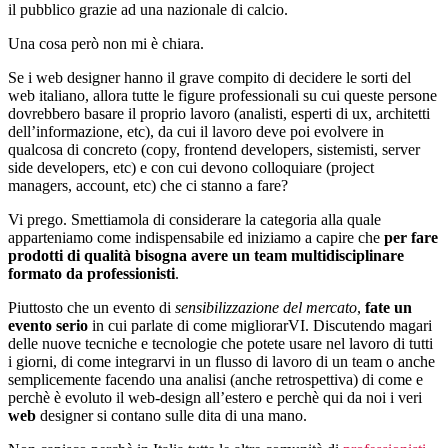
il pubblico grazie ad una nazionale di calcio.
Una cosa però non mi è chiara.
Se i web designer hanno il grave compito di decidere le sorti del
web italiano, allora tutte le figure professionali su cui queste persone
dovrebbero basare il proprio lavoro (analisti, esperti di ux, architetti
dell’informazione, etc), da cui il lavoro deve poi evolvere in
qualcosa di concreto (copy, frontend developers, sistemisti, server
side developers, etc) e con cui devono colloquiare (project
managers, account, etc) che ci stanno a fare?
Vi prego. Smettiamola di considerare la categoria alla quale
apparteniamo come indispensabile ed iniziamo a capire che
per fare
prodotti di qualità bisogna avere un team multidisciplinare
formato da professionisti
.
Piuttosto che un evento di
sensibilizzazione del mercato
,
fate un
evento serio
in cui parlate di come migliorarVI. Discutendo magari
delle nuove tecniche e tecnologie che potete usare nel lavoro di tutti
i giorni, di come integrarvi in un flusso di lavoro di un team o anche
semplicemente facendo una analisi (anche retrospettiva) di come e
perchè è evoluto il web-design all’estero e perchè qui da noi i veri
web
designer si contano sulle dita di una mano.