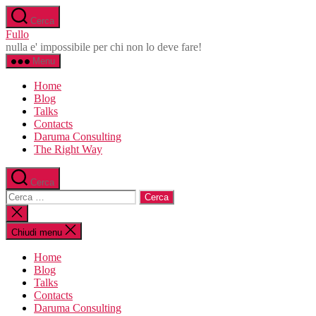
Salta
Cerca
al
Fullo
contenuto
nulla e' impossibile per chi non lo deve fare!
Menu
Home
Blog
Talks
Contacts
Daruma Consulting
The Right Way
Cerca
Cerca:
Chiudi
la
ricerca
Chiudi menu
Home
Blog
Talks
Contacts
Daruma Consulting