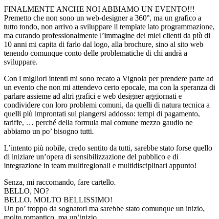
FINALMENTE ANCHE NOI ABBIAMO UN EVENTO!!!
Premetto che non sono un web-designer a 360°, ma un grafico a
tutto tondo, non arrivo a sviluppare il template lato programmazione,
ma curando professionalmente l’immagine dei miei clienti da più di
10 anni mi capita di farlo dal logo, alla brochure, sino al sito web
tenendo comunque conto delle problematiche di chi andrà a
sviluppare.
Con i migliori intenti mi sono recato a Vignola per prendere parte ad
un evento che non mi attendevo certo epocale, ma con la speranza di
parlare assieme ad altri grafici e web designer aggiornati e
condividere con loro problemi comuni, da quelli di natura tecnica a
quelli più improntati sul piangersi addosso: tempi di pagamento,
tariffe, … perché della formula mal comune mezzo gaudio ne
abbiamo un po’ bisogno tutti.
L’intento più nobile, credo sentito da tutti, sarebbe stato forse quello
di iniziare un’opera di sensibilizzazione del pubblico e di
integrazione in team multiregionali e multidisciplinari appunto!
Senza, mi raccomando, fare cartello.
BELLO, NO?
BELLO, MOLTO BELLISSIMO!
Un po’ troppo da sognatori ma sarebbe stato comunque un inizio,
molto romantico, ma un’inizio.