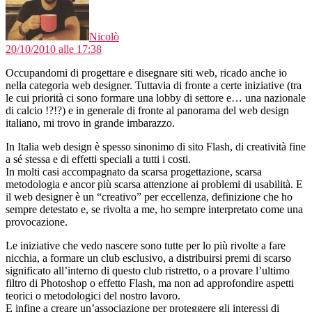
Nicolò
20/10/2010 alle 17:38
Occupandomi di progettare e disegnare siti web, ricado anche io
nella categoria web designer. Tuttavia di fronte a certe iniziative (tra
le cui priorità ci sono formare una lobby di settore e… una nazionale
di calcio !?!?) e in generale di fronte al panorama del web design
italiano, mi trovo in grande imbarazzo.
In Italia web design è spesso sinonimo di sito Flash, di creatività fine
a sé stessa e di effetti speciali a tutti i costi.
In molti casi accompagnato da scarsa progettazione, scarsa
metodologia e ancor più scarsa attenzione ai problemi di usabilità. E
il web designer è un “creativo” per eccellenza, definizione che ho
sempre detestato e, se rivolta a me, ho sempre interpretato come una
provocazione.
Le iniziative che vedo nascere sono tutte per lo più rivolte a fare
nicchia, a formare un club esclusivo, a distribuirsi premi di scarso
significato all’interno di questo club ristretto, o a provare l’ultimo
filtro di Photoshop o effetto Flash, ma non ad approfondire aspetti
teorici o metodologici del nostro lavoro.
E infine a creare un’associazione per proteggere gli interessi di