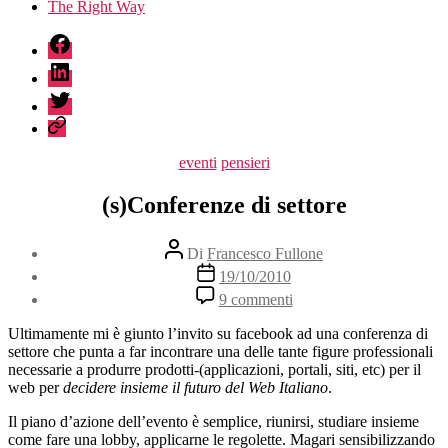
The Right Way
fb
linkedin
twitter
sessionize
Categorie
eventi
pensieri
(s)Conferenze di settore
Autore
Di
Francesco Fullone
articolo
Data
19/10/2010
dell'articolo
su
9 commenti
(s)Conferenze
di
Ultimamente mi è giunto l’invito su facebook ad una conferenza di
settore
settore che punta a far incontrare una delle tante figure professionali
necessarie a produrre prodotti-(applicazioni, portali, siti, etc) per il
web per
decidere insieme il futuro del Web Italiano
.
Il piano d’azione dell’evento è semplice, riunirsi, studiare insieme
come fare una lobby, applicarne le regolette. Magari sensibilizzando