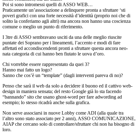
Poi si sono intromessi quelli di ASSO WEB…
Praticamente un’associazione a delinquere pronta a sfruttare ‘sti
poveri grafici con una forte necessità d’identità (proprio noi che di
solito la conferiamo agli altri) ma ancora non hanno una coscienza
comune o meglio un punto di riferimento.
I 3tre di ASSO sembravano usciti da una delle meglio riuscite
puntate dei Soprano per i lineamenti, l’accento e modi di fare
affettati ed accondiscendenti pronti a sfruttare questa ancora neo-
nata categoria di cui hanno ben fiutato le uova d’oro.
Chi vorrebbe essere rappresentato da quei 3?
Hanno mai fatto un logo?
Sanno che cos’è un “template” (dagli interventi pareva di no)?
Penso che sarà il web da solo a decidere il buono ed il cattivo web-
design in maniera sensata; del resto Google già lo sta facendo
“bannando” sito che usano ghost-word per fare adwording ad
esempio; lo stesso ricadrà anche sulla grafica.
Non serve associarsi in nuove Lobby come ADI (alla quale tra
l’altro sono stato associato per 2 anni), ASSO COMUNICAZIONE,
AIAP che cercano solo di controllare/sfruttare chi non ha bisogno di
loro.