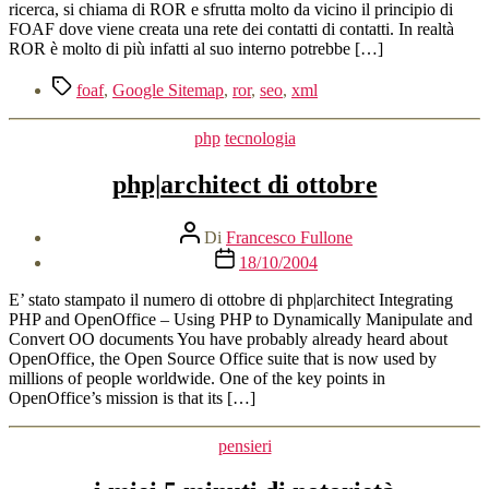
ricerca, si chiama di ROR e sfrutta molto da vicino il principio di
FOAF dove viene creata una rete dei contatti di contatti. In realtà
ROR è molto di più infatti al suo interno potrebbe […]
Tag
foaf
,
Google Sitemap
,
ror
,
seo
,
xml
Categorie
php
tecnologia
php|architect di ottobre
Autore
Di
Francesco Fullone
articolo
Data
18/10/2004
dell'articolo
E’ stato stampato il numero di ottobre di php|architect Integrating
PHP and OpenOffice – Using PHP to Dynamically Manipulate and
Convert OO documents You have probably already heard about
OpenOffice, the Open Source Office suite that is now used by
millions of people worldwide. One of the key points in
OpenOffice’s mission is that its […]
Categorie
pensieri