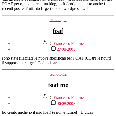
FOAF per ogni autore di un blog, includendo in questo anche i
recenti post e sfruttanto la gestione di wordpress […]
Categorie
tecnologia
foaf
Autore
Di
Francesco Fullone
articolo
Data
27/08/2003
dell'articolo
sono state rilasciate le nuove specifiche per FOAF 0.1, tra le novità
il supporto per il geekCode. ciuaz
Categorie
tecnologia
foaf me
Autore
Di
Francesco Fullone
articolo
Data
06/08/2003
dell'articolo
ho creato anche io il mio foaf! (e non è fufme!) :D ciuaz