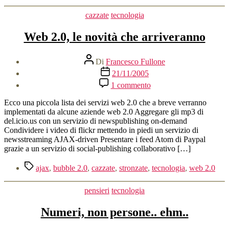
Categorie
cazzate
tecnologia
Web 2.0, le novità che arriveranno
Autore
Di
Francesco Fullone
articolo
Data
21/11/2005
dell'articolo
su
1 commento
Web
2.0,
Ecco una piccola lista dei servizi web 2.0 che a breve verranno
le
implementati da alcune aziende web 2.0 Aggregare gli mp3 di
novità
del.icio.us con un servizio di newspublishing on-demand
che
Condividere i video di flickr mettendo in piedi un servizio di
arriveranno
newsstreaming AJAX-driven Presentare i feed Atom di Paypal
grazie a un servizio di social-publishing collaborativo […]
Tag
ajax
,
bubble 2.0
,
cazzate
,
stronzate
,
tecnologia
,
web 2.0
Categorie
pensieri
tecnologia
Numeri, non persone.. ehm..