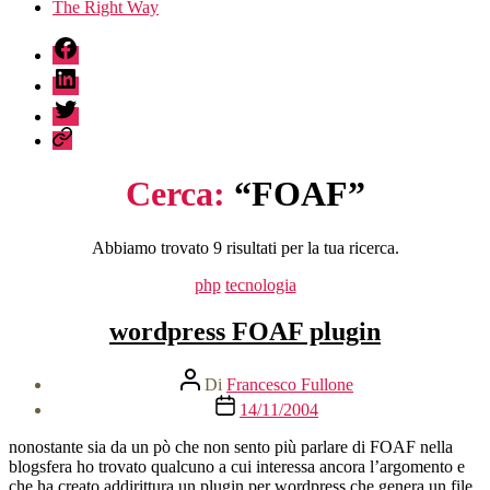
The Right Way
fb
linkedin
twitter
sessionize
Cerca:
“FOAF”
Abbiamo trovato 9 risultati per la tua ricerca.
Categorie
php
tecnologia
wordpress FOAF plugin
Autore
Di
Francesco Fullone
articolo
Data
14/11/2004
dell'articolo
nonostante sia da un pò che non sento più parlare di FOAF nella
blogsfera ho trovato qualcuno a cui interessa ancora l’argomento e
che ha creato addirittura un plugin per wordpress che genera un file