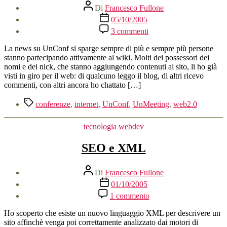
Autore
Di
Francesco Fullone
articolo
Data
05/10/2005
dell'articolo
su
3 commenti
Numeri,
non
La news su UnConf si sparge sempre di più e sempre più persone
persone..
stanno partecipando attivamente al wiki. Molti dei possessori dei
ehm..
nomi e dei nick, che stanno aggiungendo contenuti al sito, li ho già
visti in giro per il web: di qualcuno leggo il blog, di altri ricevo
commenti, con altri ancora ho chattato […]
Tag
conferenze
,
internet
,
UnConf
,
UnMeeting
,
web2.0
Categorie
tecnologia
webdev
SEO e XML
Autore
Di
Francesco Fullone
articolo
Data
01/10/2005
dell'articolo
su
1 commento
SEO
e
Ho scoperto che esiste un nuovo linguaggio XML per descrivere un
XML
sito affinchè venga poi correttamente analizzato dai motori di