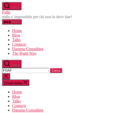
Salta
Cerca
al
Fullo
contenuto
nulla e' impossibile per chi non lo deve fare!
Menu
Home
Blog
Talks
Contacts
Daruma Consulting
The Right Way
Cerca
Cerca:
Chiudi
la
ricerca
Chiudi menu
Home
Blog
Talks
Contacts
Daruma Consulting