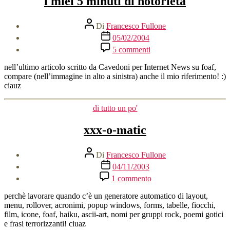
i miei 5 minuti di notorietà
Autore
Di
Francesco Fullone
articolo
Data
05/02/2004
dell'articolo
su
5 commenti
i
miei
nell’ultimo articolo scritto da Cavedoni per Internet News su foaf,
5
compare (nell’immagine in alto a sinistra) anche il mio riferimento! :)
minuti
ciauz
di
notorietà
Categorie
di tutto un po'
xxx-o-matic
Autore
Di
Francesco Fullone
articolo
Data
04/11/2003
dell'articolo
su
1 commento
xxx-
o-
perchè lavorare quando c’è un generatore automatico di layout,
matic
menu, rollover, acronimi, popup windows, forms, tabelle, fiocchi,
film, icone, foaf, haiku, ascii-art, nomi per gruppi rock, poemi gotici
e frasi terrorizzanti! ciuaz