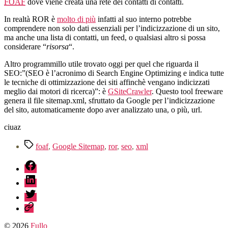
FOAF
dove viene creata una rete dei contatti di contatti.
In realtà ROR è
molto di più
infatti al suo interno potrebbe
comprendere non solo dati essenziali per l’indicizzazione di un sito,
ma anche una lista di contatti, un feed, o qualsiasi altro si possa
considerare “
risorsa
“.
Altro programmillo utile trovato oggi per quel che riguarda il
SEO:”(SEO è l’acronimo di Search Engine Optimizing e indica tutte
le tecniche di ottimizzazione dei siti affinchè vengano indicizzati
meglio dai motori di ricerca)”: è
GSiteCrawler
. Questo tool freeware
genera il file sitemap.xml, sfruttato da Google per l’indicizzazione
del sito, automaticamente dopo aver analizzato una, o più, url.
ciuaz
Tag
foaf
,
Google Sitemap
,
ror
,
seo
,
xml
fb
linkedin
twitter
sessionize
© 2026
Fullo