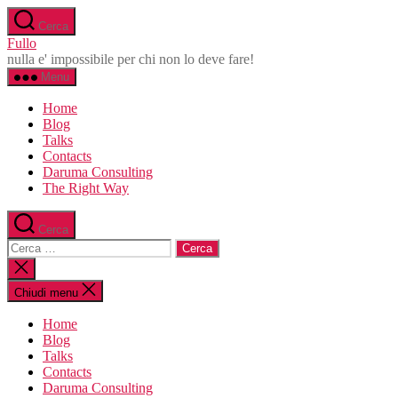
Salta
Cerca
al
Fullo
contenuto
nulla e' impossibile per chi non lo deve fare!
Menu
Home
Blog
Talks
Contacts
Daruma Consulting
The Right Way
Cerca
Cerca:
Chiudi
la
ricerca
Chiudi menu
Home
Blog
Talks
Contacts
Daruma Consulting