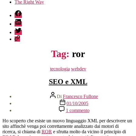
The Right Way
fb
linkedin
twitter
sessionize
Tag:
ror
Categorie
tecnologia
webdev
SEO e XML
Autore
Di
Francesco Fullone
articolo
Data
01/10/2005
dell'articolo
su
1 commento
SEO
e
Ho scoperto che esiste un nuovo linguaggio XML per descrivere un
XML
sito affinchè venga poi correttamente analizzato dai motori di
ricerca, si chiama di
ROR
e sfrutta molto da vicino il principio di