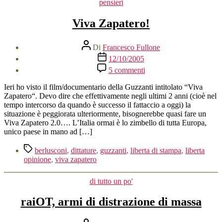
Categorie
pensieri
Viva Zapatero!
Autore
Di
Francesco Fullone
articolo
Data
12/10/2005
dell'articolo
su
5 commenti
Viva
Zapatero!
Ieri ho visto il film/documentario della Guzzanti intitolato “Viva
Zapatero“. Devo dire che effettivamente negli ultimi 2 anni (cioè nel
tempo intercorso da quando è successo il fattaccio a oggi) la
situazione è peggiorata ulteriormente, bisognerebbe quasi fare un
Viva Zapatero 2.0…. L’Italia ormai è lo zimbello di tutta Europa,
unico paese in mano ad […]
Tag
berlusconi
,
dittature
,
guzzanti
,
liberta di stampa
,
liberta
opinione
,
viva zapatero
Categorie
di tutto un po'
raiOT, armi di distrazione di massa