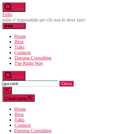
Salta
Cerca
al
Fullo
contenuto
nulla e' impossibile per chi non lo deve fare!
Menu
Home
Blog
Talks
Contacts
Daruma Consulting
The Right Way
Cerca
Cerca:
Chiudi
la
ricerca
Chiudi menu
Home
Blog
Talks
Contacts
Daruma Consulting