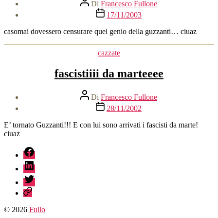
Autore
Di
Francesco Fullone
articolo
Data
17/11/2003
dell'articolo
casomai dovessero censurare quel genio della guzzanti… ciuaz
Categorie
cazzate
fascistiiii da marteeee
Autore
Di
Francesco Fullone
articolo
Data
28/11/2002
dell'articolo
E’ tornato Guzzanti!!! E con lui sono arrivati i fascisti da marte!
ciuaz
fb
linkedin
twitter
sessionize
© 2026
Fullo