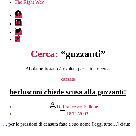
The Right Way
fb
linkedin
twitter
sessionize
Cerca:
“guzzanti”
Abbiamo trovato 4 risultati per la tua ricerca.
Categorie
cazzate
berlusconi chiede scusa alla guzzanti!
Autore
Di
Francesco Fullone
articolo
Data
18/11/2003
dell'articolo
… per le pressioni di censura fatte a suo nome [leggi tutto…] ciauz