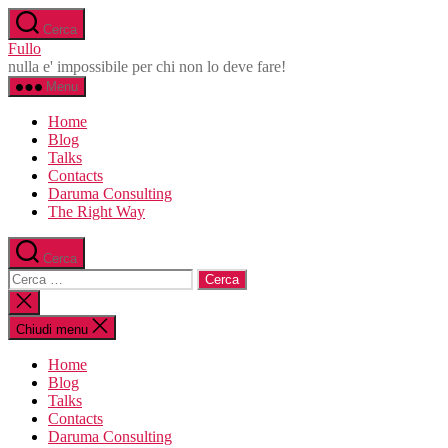
Salta
Cerca
al
Fullo
contenuto
nulla e' impossibile per chi non lo deve fare!
Menu
Home
Blog
Talks
Contacts
Daruma Consulting
The Right Way
Cerca
Cerca:
Chiudi
la
ricerca
Chiudi menu
Home
Blog
Talks
Contacts
Daruma Consulting