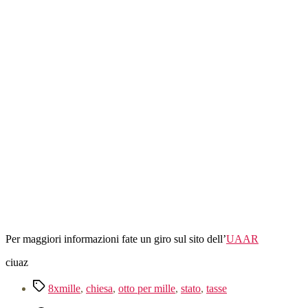
alla
chiesa.
Per maggiori informazioni fate un giro sul sito dell’
UAAR
ciuaz
Tag
8xmille
,
chiesa
,
otto per mille
,
stato
,
tasse