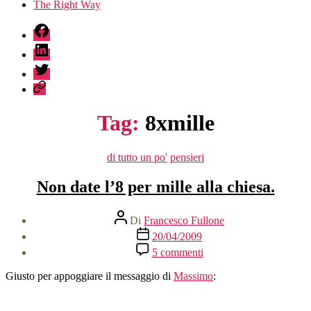
The Right Way
fb
linkedin
twitter
sessionize
Tag:
8xmille
Categorie
di tutto un po'
pensieri
Non date l’8 per mille alla chiesa.
Autore
Di
Francesco Fullone
articolo
Data
20/04/2009
dell'articolo
su
5 commenti
Non
date
Giusto per appoggiare il messaggio di
Massimo
:
l’8
per
mille