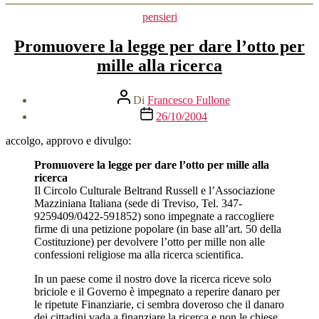
Categorie
pensieri
Promuovere la legge per dare l’otto per
mille alla ricerca
Autore
Di
Francesco Fullone
articolo
Data
26/10/2004
dell'articolo
accolgo, approvo e divulgo:
Promuovere la legge per dare l’otto per mille alla
ricerca
Il Circolo Culturale Beltrand Russell e l’Associazione
Mazziniana Italiana (sede di Treviso, Tel. 347-
9259409/0422-591852) sono impegnate a raccogliere
firme di una petizione popolare (in base all’art. 50 della
Costituzione) per devolvere l’otto per mille non alle
confessioni religiose ma alla ricerca scientifica.
In un paese come il nostro dove la ricerca riceve solo
briciole e il Governo è impegnato a reperire danaro per
le ripetute Finanziarie, ci sembra doveroso che il danaro
dei cittadini vada a finanziare la ricerca e non le chiese.