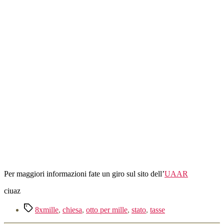
alla
chiesa.
Per maggiori informazioni fate un giro sul sito dell’
UAAR
ciuaz
Tag
8xmille
,
chiesa
,
otto per mille
,
stato
,
tasse