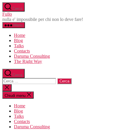
Salta
Cerca
al
Fullo
contenuto
nulla e' impossibile per chi non lo deve fare!
Menu
Home
Blog
Talks
Contacts
Daruma Consulting
The Right Way
Cerca
Cerca:
Chiudi
la
ricerca
Chiudi menu
Home
Blog
Talks
Contacts
Daruma Consulting