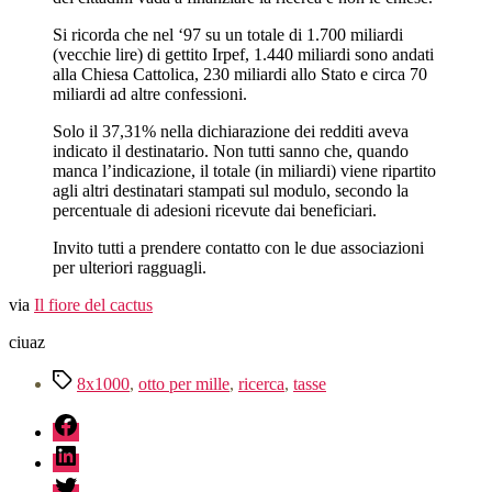
Si ricorda che nel ‘97 su un totale di 1.700 miliardi
(vecchie lire) di gettito Irpef, 1.440 miliardi sono andati
alla Chiesa Cattolica, 230 miliardi allo Stato e circa 70
miliardi ad altre confessioni.
Solo il 37,31% nella dichiarazione dei redditi aveva
indicato il destinatario. Non tutti sanno che, quando
manca l’indicazione, il totale (in miliardi) viene ripartito
agli altri destinatari stampati sul modulo, secondo la
percentuale di adesioni ricevute dai beneficiari.
Invito tutti a prendere contatto con le due associazioni
per ulteriori ragguagli.
via
Il fiore del cactus
ciuaz
Tag
8x1000
,
otto per mille
,
ricerca
,
tasse
fb
linkedin
twitter