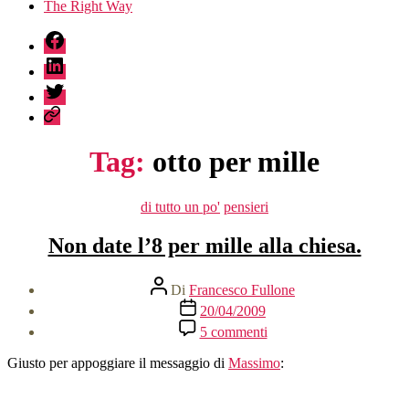
The Right Way
fb
linkedin
twitter
sessionize
Tag:
otto per mille
Categorie
di tutto un po'
pensieri
Non date l’8 per mille alla chiesa.
Autore
Di
Francesco Fullone
articolo
Data
20/04/2009
dell'articolo
su
5 commenti
Non
date
Giusto per appoggiare il messaggio di
Massimo
:
l’8
per
mille