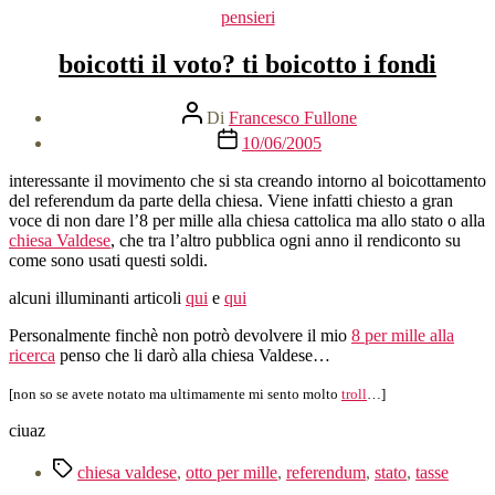
Categorie
pensieri
boicotti il voto? ti boicotto i fondi
Autore
Di
Francesco Fullone
articolo
Data
10/06/2005
dell'articolo
interessante il movimento che si sta creando intorno al boicottamento
del referendum da parte della chiesa. Viene infatti chiesto a gran
voce di non dare l’8 per mille alla chiesa cattolica ma allo stato o alla
chiesa Valdese
, che tra l’altro pubblica ogni anno il rendiconto su
come sono usati questi soldi.
alcuni illuminanti articoli
qui
e
qui
Personalmente finchè non potrò devolvere il mio
8 per mille alla
ricerca
penso che li darò alla chiesa Valdese…
[non so se avete notato ma ultimamente mi sento molto
troll
…]
ciuaz
Tag
chiesa valdese
,
otto per mille
,
referendum
,
stato
,
tasse