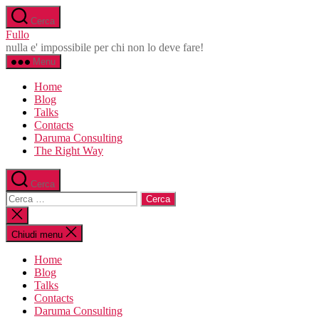
Salta
Cerca
al
Fullo
contenuto
nulla e' impossibile per chi non lo deve fare!
Menu
Home
Blog
Talks
Contacts
Daruma Consulting
The Right Way
Cerca
Cerca:
Chiudi
la
ricerca
Chiudi menu
Home
Blog
Talks
Contacts
Daruma Consulting