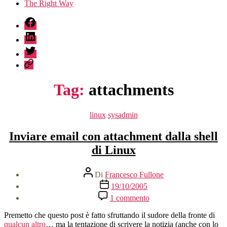
The Right Way
fb
linkedin
twitter
sessionize
Tag:
attachments
Categorie
linux
sysadmin
Inviare email con attachment dalla shell
di Linux
Autore
Di
Francesco Fullone
articolo
Data
19/10/2005
dell'articolo
su
1 commento
Inviare
email
Premetto che questo post è fatto sfruttando il sudore della fronte di
con
qualcun altro
… ma la tentazione di scrivere la notizia (anche con lo