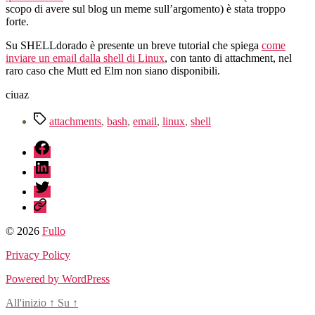
attachment
scopo di avere sul blog un meme sull’argomento) è stata troppo
dalla
forte.
shell
di
Su SHELLdorado è presente un breve tutorial che spiega
come
Linux
inviare un email dalla shell di Linux
, con tanto di attachment, nel
raro caso che Mutt ed Elm non siano disponibili.
ciuaz
Tag
attachments
,
bash
,
email
,
linux
,
shell
fb
linkedin
twitter
sessionize
© 2026
Fullo
Privacy Policy
Powered by WordPress
All'inizio
↑
Su
↑