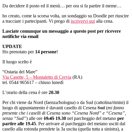
Da decidere il posto ed il menù… per ora si fa partire il meme…
ho creato, come la scorsa volta, un sondaggio su Doodle per riuscire
a tracciare i partecipanti. Vi prego di
iscrivervi qui
alla cena.
Lasciate comunque un messaggio a questo post per ricevere
notifiche via email
UPDATE
Ho prenotato per
14 persone
!
Il luogo scelto è
“Ostaria del Mare”
Via Casette, 5 – Montaletto di Cervia
(RA)
tel. 0544 965617 – chiuso lunedì
L’orario della cena è ore
20.30
Per chi viene da Nord (faenza/bologna) o da Sud (cattolina/rimini) il
luogo di appuntamento è davanti casello di Cesena
Sud
(
mi fanno
presente che i caselli di Cesena sono “Cesena Nord” e “Cesena”,
senza “Sud”
) alle ore
19.45
19.30
nel parcheggio del metano
per
partire alle 19.45
. Per arrivare al parcheggio del metano usciti dal
casello alla rotonda prendete la 3a uscita (quella tutta a sinistra), a