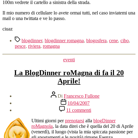
100m vedrete il cartello a sinistra della strada.
Il mio numero di cellulare lo avete ormai tutti, nel caso inviatemi una
mail o una twittata e ve lo passo.
ciuaz
Tag
blogdinner
,
blogdinner romagna
,
blogosfera
,
cene
,
cibo
,
pesce
,
riviera
,
romagna
Categorie
eventi
La BlogDinner roMagna di fa il 20
Aprile!
Autore
Di
Francesco Fullone
articolo
Data
10/04/2007
dell'articolo
su
11 commenti
La
BlogDinner
Ultimi giorni per
prenotarsi
alla
blogDinner
roMagna
roMagnola
, la data direi che è quella del 20 di Aprile
di
(venerdì), il luogo (vista la mia spiccata passione per
fa
gli spostamenti e le novità) rimane Faenza.