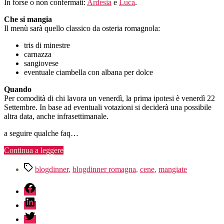
In forse o non confermati:
Ardesia
e
Luca
.
Che si mangia
Il menù sarà quello classico da osteria romagnola:
tris di minestre
carnazza
sangiovese
eventuale ciambella con albana per dolce
Quando
Per comodità di chi lavora un venerdì, la prima ipotesi è venerdì 22
Settembre. In base ad eventuali votazioni si deciderà una possibile
altra data, anche infrasettimanale.
a seguire qualche faq…
“Blogdinner
Continua a leggere
romagna”
Tag
blogdinner
,
blogdinner romagna
,
cene
,
mangiate
fb
linkedin
twitter