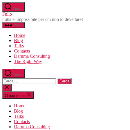
Salta
Cerca
al
Fullo
contenuto
nulla e' impossibile per chi non lo deve fare!
Menu
Home
Blog
Talks
Contacts
Daruma Consulting
The Right Way
Cerca
Cerca:
Chiudi
la
ricerca
Chiudi menu
Home
Blog
Talks
Contacts
Daruma Consulting