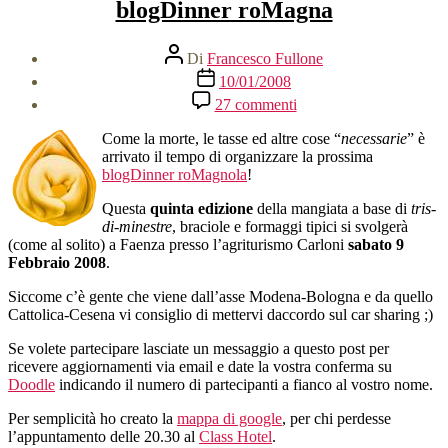
blogDinner roMagna
Autore
Di
Francesco Fullone
articolo
Data
10/01/2008
dell'articolo
su
27 commenti
blogDinner
roMagna
Come la morte, le tasse ed altre cose “
necessarie
” è
arrivato il tempo di organizzare la prossima
blogDinner roMagnola
!
Questa
quinta edizione
della mangiata a base di
tris-
di-minestre
, braciole e formaggi tipici si svolgerà
(come al solito) a Faenza presso l’agriturismo Carloni
sabato 9
Febbraio 2008
.
Siccome c’è gente che viene dall’asse Modena-Bologna e da quello
Cattolica-Cesena vi consiglio di mettervi daccordo sul car sharing ;)
Se volete partecipare lasciate un messaggio a questo post per
ricevere aggiornamenti via email e date la vostra conferma su
Doodle
indicando il numero di partecipanti a fianco al vostro nome.
Per semplicità ho creato la
mappa di google
, per chi perdesse
l’appuntamento delle 20.30 al
Class Hotel
.