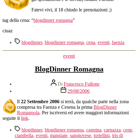
il
20
Fatevi vivi, il 18 chiudo le prenotazioni ;)
Aprile!
tag della cena: “
blogdinner romagna
”
ciuaz
Tag
blogdinner
,
blogdinner romagna
,
cena
,
eventi
,
faenza
Categorie
eventi
BlogDinner Romagna
Autore
Di
Francesco Fullone
articolo
Data
29/08/2006
dell'articolo
Il
22 Settembre 2006
si terrà, da qualche parte nella zona
compresa tra Faenza e Cesena la prima
BlogDinner
Romagnola
. Per iscriversi ed avere maggiori informazioni
seguite il
link
.
Tag
blogdinner
,
blogdinner romagna
,
cagnina
,
carnazza
,
cene
,
ciambella
,
eventi
,
mangiate
,
sangiovese
,
tortellini
,
tris di