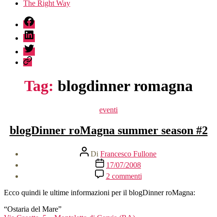
The Right Way
fb
linkedin
twitter
sessionize
Tag:
blogdinner romagna
Categorie
eventi
blogDinner roMagna summer season #2
Autore
Di
Francesco Fullone
articolo
Data
17/07/2008
dell'articolo
su
2 commenti
blogDinner
roMagna
Ecco quindi le ultime informazioni per il blogDinner roMagna:
summer
season
“Ostaria del Mare”
#2