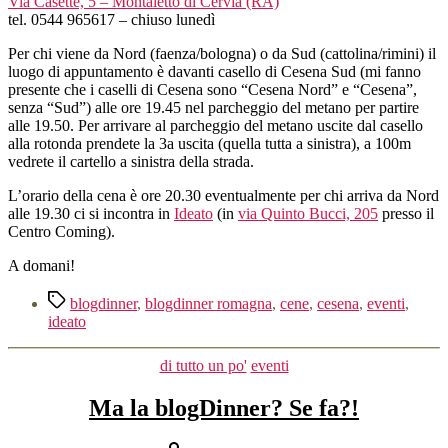
Via Casette, 5 – Montaletto di Cervia (RA)
tel. 0544 965617 – chiuso lunedì
Per chi viene da Nord (faenza/bologna) o da Sud (cattolina/rimini) il
luogo di appuntamento è davanti casello di Cesena Sud (mi fanno
presente che i caselli di Cesena sono “Cesena Nord” e “Cesena”,
senza “Sud”) alle ore 19.45 nel parcheggio del metano per partire
alle 19.50. Per arrivare al parcheggio del metano uscite dal casello
alla rotonda prendete la 3a uscita (quella tutta a sinistra), a 100m
vedrete il cartello a sinistra della strada.
L’orario della cena è ore 20.30 eventualmente per chi arriva da Nord
alle 19.30 ci si incontra in
Ideato
(in
via Quinto Bucci, 205
presso il
Centro Coming).
A domani!
Tag
blogdinner
,
blogdinner romagna
,
cene
,
cesena
,
eventi
,
ideato
Categorie
di tutto un po'
eventi
Ma la blogDinner? Se fa?!