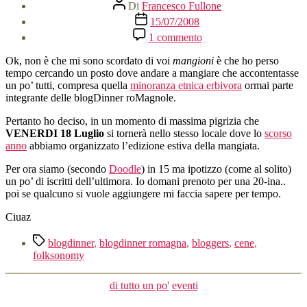
Autore
Di
Francesco Fullone
articolo
Data
15/07/2008
dell'articolo
su
1 commento
Ma
la
Ok, non è che mi sono scordato di voi
mangioni
è che ho perso
blogDinner?
tempo cercando un posto dove andare a mangiare che accontentasse
Se
un po’ tutti, compresa quella
minoranza etnica erbivora
ormai parte
fa?!
integrante delle blogDinner roMagnole.
Pertanto ho deciso, in un momento di massima pigrizia che
VENERDI 18 Luglio
si tornerà nello stesso locale dove lo
scorso
anno
abbiamo organizzato l’edizione estiva della mangiata.
Per ora siamo (secondo
Doodle
) in 15 ma ipotizzo (come al solito)
un po’ di iscritti dell’ultimora. Io domani prenoto per una 20-ina..
poi se qualcuno si vuole aggiungere mi faccia sapere per tempo.
Ciuaz
Tag
blogdinner
,
blogdinner romagna
,
bloggers
,
cene
,
folksonomy
Categorie
di tutto un po'
eventi