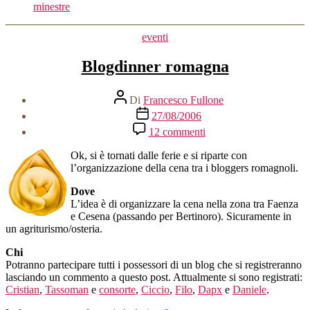
minestre
Categorie
eventi
Blogdinner romagna
Autore
Di
Francesco Fullone
articolo
Data
27/08/2006
dell'articolo
su
12 commenti
Blogdinner
romagna
Ok, si è tornati dalle ferie e si riparte con
l’organizzazione della cena tra i bloggers romagnoli.
Dove
L’idea è di organizzare la cena nella zona tra Faenza
e Cesena (passando per Bertinoro). Sicuramente in
un agriturismo/osteria.
Chi
Potranno partecipare tutti i possessori di un blog che si registreranno
lasciando un commento a questo post. Attualmente si sono registrati:
Cristian
,
Tassoman
e
consorte
,
Ciccio
,
Filo
,
Dapx
e
Daniele
.