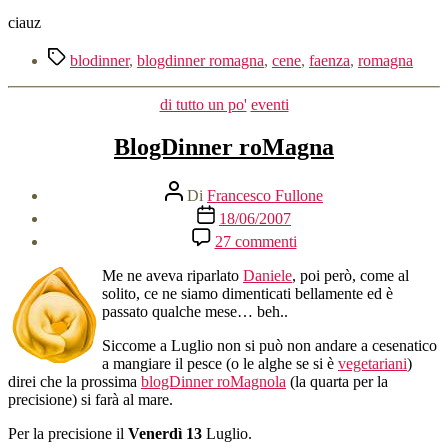
ciauz
Tag
blodinner
,
blogdinner romagna
,
cene
,
faenza
,
romagna
Categorie
di tutto un po'
eventi
BlogDinner roMagna
Autore
Di
Francesco Fullone
articolo
Data
18/06/2007
dell'articolo
su
27 commenti
BlogDinner
roMagna
Me ne aveva riparlato
Daniele
, poi però, come al
solito, ce ne siamo dimenticati bellamente ed è
passato qualche mese… beh..
Siccome a Luglio non si può non andare a cesenatico
a mangiare il pesce (o le alghe se si è
vegetariani
)
direi che la prossima
blogDinner roMagnola
(la quarta per la
precisione) si farà al mare.
Per la precisione il
Venerdì 13
Luglio.