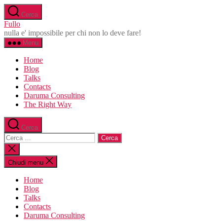
Salta
Cerca
al
Fullo
contenuto
nulla e' impossibile per chi non lo deve fare!
Menu
Home
Blog
Talks
Contacts
Daruma Consulting
The Right Way
Cerca
Cerca:
Chiudi
la
ricerca
Chiudi menu
Home
Blog
Talks
Contacts
Daruma Consulting