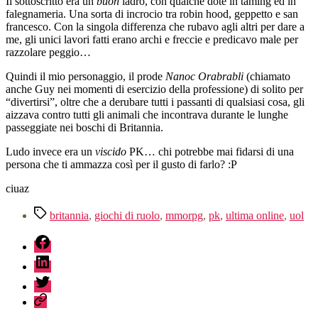
Il sottoscritto era un
buon
ladro, con qualche dote in taming ed in
falegnameria. Una sorta di incrocio tra robin hood, geppetto e san
francesco. Con la singola differenza che rubavo agli altri per dare a
me, gli unici lavori fatti erano archi e freccie e predicavo male per
razzolare peggio…
Quindi il mio personaggio, il prode
Nanoc Orabrabli
(chiamato
anche Guy nei momenti di esercizio della professione) di solito per
“divertirsi”, oltre che a derubare tutti i passanti di qualsiasi cosa, gli
aizzava contro tutti gli animali che incontrava durante le lunghe
passeggiate nei boschi di Britannia.
Ludo invece era un
viscido
PK… chi potrebbe mai fidarsi di una
persona che ti ammazza così per il gusto di farlo? :P
ciuaz
Tag
britannia
,
giochi di ruolo
,
mmorpg
,
pk
,
ultima online
,
uol
fb
linkedin
twitter
sessionize