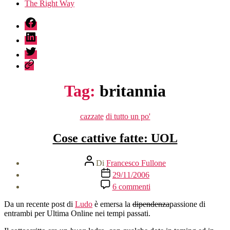
The Right Way
fb
linkedin
twitter
sessionize
Tag:
britannia
Categorie
cazzate
di tutto un po'
Cose cattive fatte: UOL
Autore
Di
Francesco Fullone
articolo
Data
29/11/2006
dell'articolo
su
6 commenti
Cose
cattive
Da un recente post di
Ludo
è emersa la
dipendenza
passione di
fatte:
entrambi per Ultima Online nei tempi passati.
UOL