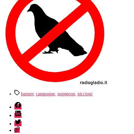
mangiare…
Tag
banner
,
campagne
,
nopigeon
,
piccioni
fb
linkedin
twitter
sessionize