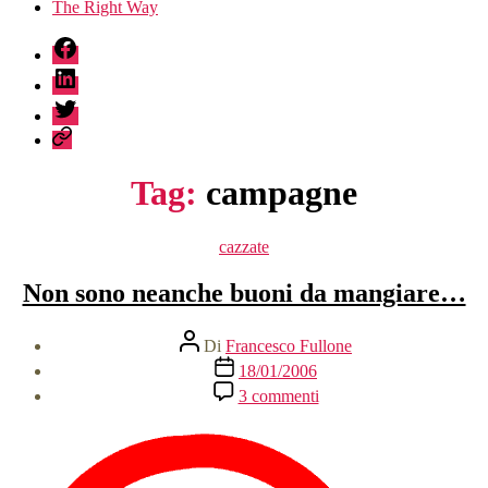
The Right Way
fb
linkedin
twitter
sessionize
Tag:
campagne
Categorie
cazzate
Non sono neanche buoni da mangiare…
Autore
Di
Francesco Fullone
articolo
Data
18/01/2006
dell'articolo
su
3 commenti
Non
sono
neanche
buoni
da