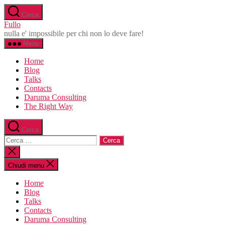
Salta
Cerca
al
Fullo
contenuto
nulla e' impossibile per chi non lo deve fare!
Menu
Home
Blog
Talks
Contacts
Daruma Consulting
The Right Way
Cerca
Cerca:
Chiudi
la
ricerca
Chiudi menu
Home
Blog
Talks
Contacts
Daruma Consulting