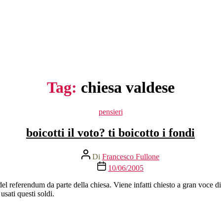
Tag:
chiesa valdese
Categorie
pensieri
boicotti il voto? ti boicotto i fondi
Autore
Di
Francesco Fullone
articolo
Data
10/06/2005
dell'articolo
l referendum da parte della chiesa. Viene infatti chiesto a gran voce di n
usati questi soldi.