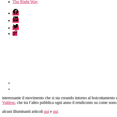
The Right Way
fb
linkedin
twitter
sessionize
interessante il movimento che si sta creando intorno al boicottamento de
Valdese
, che tra l’altro pubblica ogni anno il rendiconto su come sono 
alcuni illuminanti articoli
qui
e
qui