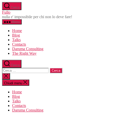
Salta
Cerca
al
Fullo
contenuto
nulla e' impossibile per chi non lo deve fare!
Menu
Home
Blog
Talks
Contacts
Daruma Consulting
The Right Way
Cerca
Cerca:
Chiudi
la
ricerca
Chiudi menu
Home
Blog
Talks
Contacts
Daruma Consulting