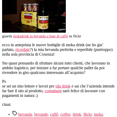
guarda
mokadrink la bevanda a base di caffé
su flickr
ecco in anteprima le nuove bottiglie di moka drink (ne ho gia’
parlato,
ricordate
?) la mia bevanda preferita e reperibile (purtroppo)
nella sola provincia di Cosenza!
Sto quasi pensando di sfruttare alcuni miei clienti, che lavorano in
ambito logistico, per iniziare a far portare qualche pallet da poi
rivendere in giro qualcuno interessato all’acquisto?
Ps
se sei un mio lettore e lavori per
sila drink
e sai che l’azienda intende
far fare il sito al prodotto,
contattami
sarò felice di lavorare con
pagamenti in natura ;)
ciuaz
Tag
bevanda
,
bevande
,
caffè
,
coffee
,
drink
,
flickr
,
moka
,