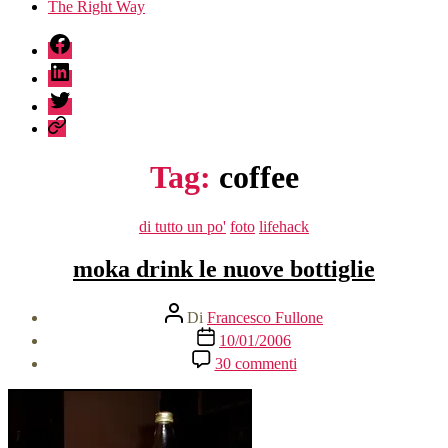
The Right Way
fb
linkedin
twitter
sessionize
Tag:
coffee
Categorie
di tutto un po'
foto
lifehack
moka drink le nuove bottiglie
Autore
Di
Francesco Fullone
articolo
Data
10/01/2006
dell'articolo
su
30 commenti
moka
drink
le
nuove
bottiglie