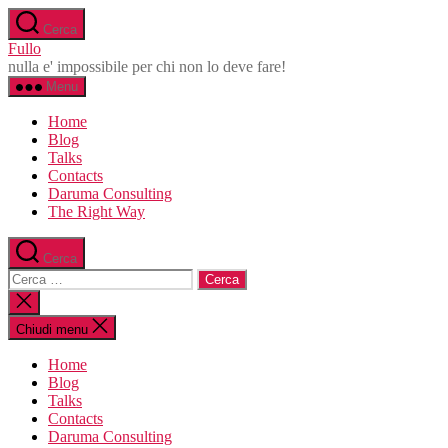
Salta
Cerca
al
Fullo
contenuto
nulla e' impossibile per chi non lo deve fare!
Menu
Home
Blog
Talks
Contacts
Daruma Consulting
The Right Way
Cerca
Cerca:
Chiudi
la
ricerca
Chiudi menu
Home
Blog
Talks
Contacts
Daruma Consulting