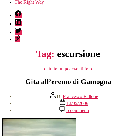
The Right Way
fb
linkedin
twitter
sessionize
Tag:
escursione
Categorie
di tutto un po'
eventi
foto
Gita all’eremo di Gamogna
Autore
Di
Francesco Fullone
articolo
Data
13/05/2006
dell'articolo
su
5 commenti
Gita
all’eremo
di
Gamogna