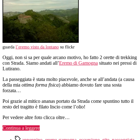
guarda
l’eremo visto da lontano
su flickr
Oggi, non si sa per quale arcano motivo, ho fatto 2 orette di trekking
con Strada. Siamo andati all’
Eremo di Gamogna
situato nei pressi di
Lutirano.
La passeggiata è stata molto piacevole, anche se all’andata (a causa
della mia
ottima forma fisica
) abbiamo dovuto fare una sosta
forzata…
Poi grazie al mitico ananas portato da Strada come spuntino tutto il
resto del tragitto è filato liscio come l’olio!
Per vedere altre foto clicca oltre…
“Gita
Continua a leggere
all’eremo
Tag
di
appennino
,
eremo gamogna
,
escursione
,
gite
,
passeggiata
,