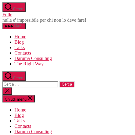
Salta
Cerca
al
Fullo
contenuto
nulla e' impossibile per chi non lo deve fare!
Menu
Home
Blog
Talks
Contacts
Daruma Consulting
The Right Way
Cerca
Cerca:
Chiudi
la
ricerca
Chiudi menu
Home
Blog
Talks
Contacts
Daruma Consulting