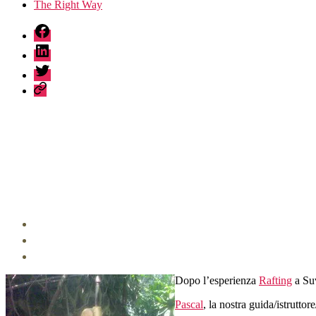
The Right Way
fb
linkedin
twitter
sessionize
Dopo l’esperienza
Rafting
a Suv
Pascal
, la nostra guida/istruttor