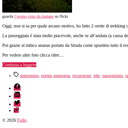
guarda
l’eremo visto da lontano
su flickr
Oggi, non si sa per quale arcano motivo, ho fatto 2 orette di trekking 
La passeggiata è stata molto piacevole, anche se all’andata (a causa d
Poi grazie al mitico ananas portato da Strada come spuntino tutto il resto
Per vedere altre foto clicca oltre…
“Gita
Continua a leggere
all’eremo
Tag
di
appennino
,
eremo gamogna
,
escursione
,
gite
,
passeggiata
,
s
Gamogna”
fb
linkedin
twitter
sessionize
© 2026
Fullo