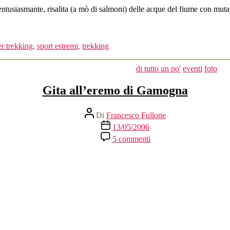
ntusiasmante, risalita (a mò di salmoni) delle acque del fiume con muta, 
er trekking
,
sport estremi
,
trekking
ra”
Categorie
di tutto un po'
eventi
foto
Gita all’eremo di Gamogna
Autore
Di
Francesco Fullone
articolo
Data
13/05/2006
dell'articolo
su
5 commenti
Gita
all’eremo
di
Gamogna