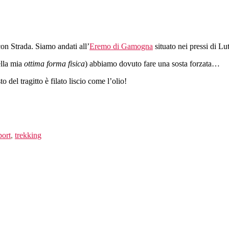
con Strada. Siamo andati all’
Eremo di Gamogna
situato nei pressi di Lu
ella mia
ottima forma fisica
) abbiamo dovuto fare una sosta forzata…
 del tragitto è filato liscio come l’olio!
port
,
trekking