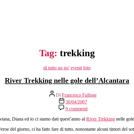
Tag:
trekking
Categorie
di tutto un po'
eventi
foto
River Trekking nelle gole dell’Alcantara
Autore
Di
Francesco Fullone
articolo
Data
30/04/2007
dell'articolo
su
9 commenti
River
Trekking
iana, Diana ed io ci siamo dati quest’anno al
River Trekking
nelle gole
nelle
gole
e/eroe del giorno, ci ha fatto fare di tutto, nonostante alcuni timori del s
dell’Alcantara