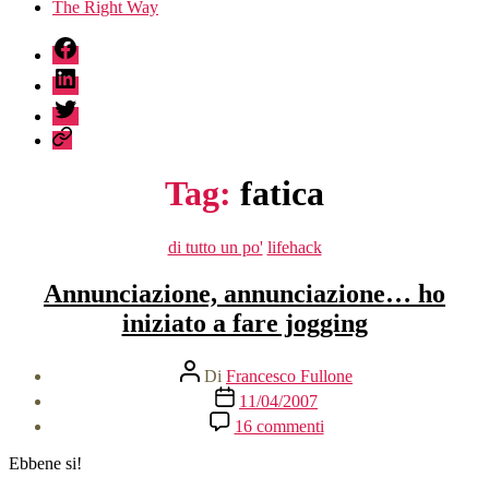
The Right Way
fb
linkedin
twitter
sessionize
Tag:
fatica
Categorie
di tutto un po'
lifehack
Annunciazione, annunciazione… ho
iniziato a fare jogging
Autore
Di
Francesco Fullone
articolo
Data
11/04/2007
dell'articolo
su
16 commenti
Annunciazione,
annunciazione…
Ebbene si!
ho