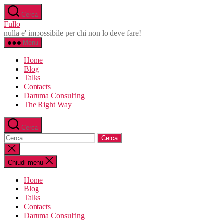
Salta
Cerca
al
Fullo
contenuto
nulla e' impossibile per chi non lo deve fare!
Menu
Home
Blog
Talks
Contacts
Daruma Consulting
The Right Way
Cerca
Cerca:
Chiudi
la
ricerca
Chiudi menu
Home
Blog
Talks
Contacts
Daruma Consulting