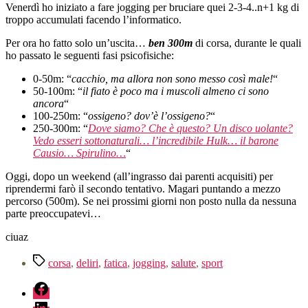
iniziato
Venerdì ho iniziato a fare jogging per bruciare quei 2-3-4..n+1 kg di
a
troppo accumulati facendo l’informatico.
fare
Per ora ho fatto solo un’uscita…
ben 300m
di corsa, durante le quali
jogging
ho passato le seguenti fasi psicofisiche:
0-50m: “
cacchio, ma allora non sono messo così male!
“
50-100m: “
il fiato è poco ma i muscoli almeno ci sono
ancora
“
100-250m: “
ossigeno? dov’è l’ossigeno?
“
250-300m: “
Dove siamo? Che è questo? Un disco uolante?
Vedo esseri sottonaturali… l’incredibile Hulk… il barone
Causio… Spirulino…
“
Oggi, dopo un weekend (all’ingrasso dai parenti acquisiti) per
riprendermi farò il secondo tentativo. Magari puntando a mezzo
percorso (500m). Se nei prossimi giorni non posto nulla da nessuna
parte preoccupatevi…
ciuaz
Tag
corsa
,
deliri
,
fatica
,
jogging
,
salute
,
sport
fb
linkedin