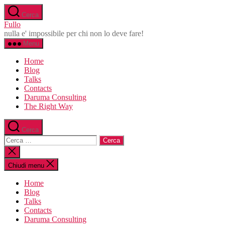
Salta
Cerca
al
Fullo
contenuto
nulla e' impossibile per chi non lo deve fare!
Menu
Home
Blog
Talks
Contacts
Daruma Consulting
The Right Way
Cerca
Cerca:
Chiudi
la
ricerca
Chiudi menu
Home
Blog
Talks
Contacts
Daruma Consulting