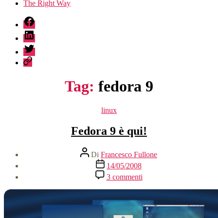
The Right Way
fb
linkedin
twitter
sessionize
Tag:
fedora 9
Categorie
linux
Fedora 9 è qui!
Autore
Di
Francesco Fullone
articolo
Data
14/05/2008
dell'articolo
su
3 commenti
Fedora
9
è
qui!