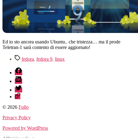
Ed io sto ancora usando Ubuntu.. che tristezza… ma il prode
Teletran-1 sarà contento di essere aggiornato!
Tag
fedora
,
fedora 9
,
linux
fb
linkedin
twitter
sessionize
© 2026
Fullo
Privacy Policy
Powered by WordPress