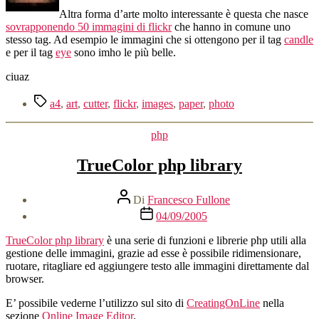
Altra forma d’arte molto interessante è questa che nasce
sovrapponendo 50 immagini di flickr
che hanno in comune uno
stesso tag. Ad esempio le immagini che si ottengono per il tag
candle
e per il tag
eye
sono imho le più belle.
ciuaz
Tag
a4
,
art
,
cutter
,
flickr
,
images
,
paper
,
photo
Categorie
php
TrueColor php library
Autore
Di
Francesco Fullone
articolo
Data
04/09/2005
dell'articolo
TrueColor php library
è una serie di funzioni e librerie php utili alla
gestione delle immagini, grazie ad esse è possibile ridimensionare,
ruotare, ritagliare ed aggiungere testo alle immagini direttamente dal
browser.
E’ possibile vederne l’utilizzo sul sito di
CreatingOnLine
nella
sezione
Online Image Editor
.