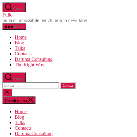
Salta
Cerca
al
Fullo
contenuto
nulla e' impossibile per chi non lo deve fare!
Menu
Home
Blog
Talks
Contacts
Daruma Consulting
The Right Way
Cerca
Cerca:
Chiudi
la
ricerca
Chiudi menu
Home
Blog
Talks
Contacts
Daruma Consulting