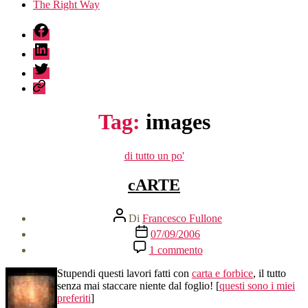
The Right Way
fb
linkedin
twitter
sessionize
Tag:
images
Categorie
di tutto un po'
cARTE
Autore
Di
Francesco Fullone
articolo
Data
07/09/2006
dell'articolo
su
1 commento
cARTE
Stupendi questi lavori fatti con
carta e forbice
, il tutto
senza mai staccare niente dal foglio! [
questi sono
i miei
preferiti
]