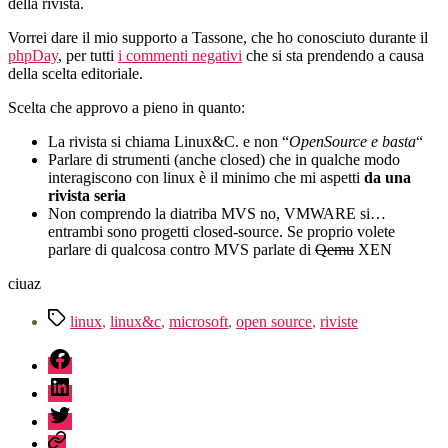
della rivista.
Vorrei dare il mio supporto a Tassone, che ho conosciuto durante il
phpDay
, per tutti
i commenti negativi
che si sta prendendo a causa
della scelta editoriale.
Scelta che approvo a pieno in quanto:
La rivista si chiama Linux&C. e non “
OpenSource e basta
“
Parlare di strumenti (anche closed) che in qualche modo
interagiscono con linux è il minimo che mi aspetti
da una
rivista seria
Non comprendo la diatriba MVS no, VMWARE si…
entrambi sono progetti closed-source. Se proprio volete
parlare di qualcosa contro MVS parlate di
Qemu
XEN
ciuaz
Tag
linux
,
linux&c
,
microsoft
,
open source
,
riviste
fb
linkedin
twitter
sessionize