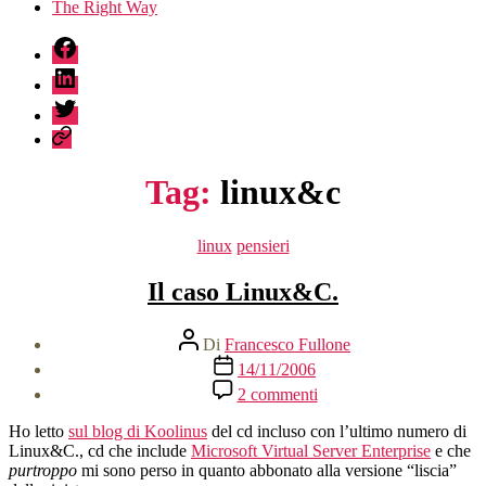
The Right Way
fb
linkedin
twitter
sessionize
Tag:
linux&c
Categorie
linux
pensieri
Il caso Linux&C.
Autore
Di
Francesco Fullone
articolo
Data
14/11/2006
dell'articolo
su
2 commenti
Il
caso
Ho letto
sul blog di Koolinus
del cd incluso con l’ultimo numero di
Linux&C.
Linux&C., cd che include
Microsoft Virtual Server Enterprise
e che
purtroppo
mi sono perso in quanto abbonato alla versione “liscia”