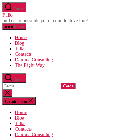
Salta
Cerca
al
Fullo
contenuto
nulla e' impossibile per chi non lo deve fare!
Menu
Home
Blog
Talks
Contacts
Daruma Consulting
The Right Way
Cerca
Cerca:
Chiudi
la
ricerca
Chiudi menu
Home
Blog
Talks
Contacts
Daruma Consulting