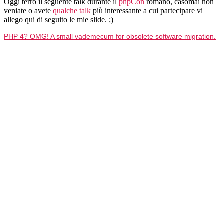
Oggi terrò il seguente talk durante il
phpCon
romano, casomai non
PHP
veniate o avete
qualche talk
più interessante a cui partecipare vi
4?
allego qui di seguito le mie slide. ;)
OMG!
Piccolo
PHP 4? OMG! A small vademecum for obsolete software migration.
vademecum
per
la
migrazione
applicazioni
obsolete
da
php4
a
php5.