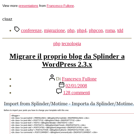
View more
presentations
from
Francesco Fullone
.
ciuaz
Tag
conferenze
,
migrazione
,
php
,
php4
,
phpcon
,
roma
,
tdd
Categorie
php
tecnologia
Migrare il proprio blog da Splinder a
WordPress 2.3.x
Autore
Di
Francesco Fullone
articolo
Data
02/01/2008
dell'articolo
su
128 commenti
Migrare
il
proprio
blog
da
Splinder
a
WordPress