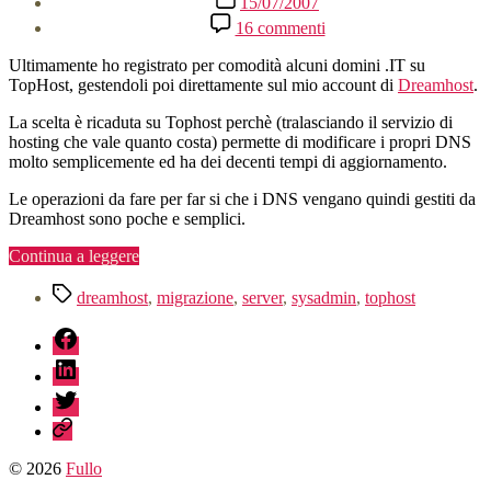
15/07/2007
dell'articolo
su
16 commenti
Spostare
i
Ultimamente ho registrato per comodità alcuni domini .IT su
DNS
TopHost, gestendoli poi direttamente sul mio account di
Dreamhost
.
da
TopHost
La scelta è ricaduta su Tophost perchè (tralasciando il servizio di
a
hosting che vale quanto costa) permette di modificare i propri DNS
Dreamhost
molto semplicemente ed ha dei decenti tempi di aggiornamento.
Le operazioni da fare per far si che i DNS vengano quindi gestiti da
Dreamhost sono poche e semplici.
“Spostare
Continua a leggere
i
Tag
DNS
dreamhost
,
migrazione
,
server
,
sysadmin
,
tophost
da
fb
TopHost
a
linkedin
Dreamhost”
twitter
sessionize
© 2026
Fullo