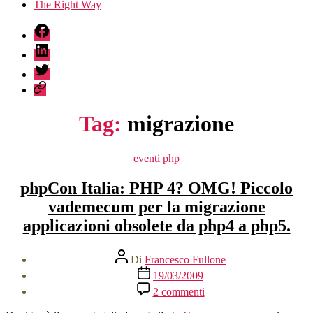
The Right Way
fb
linkedin
twitter
sessionize
Tag:
migrazione
Categorie
eventi
php
phpCon Italia: PHP 4? OMG! Piccolo
vademecum per la migrazione
applicazioni obsolete da php4 a php5.
Autore
Di
Francesco Fullone
articolo
Data
19/03/2009
dell'articolo
su
2 commenti
phpCon
Italia: