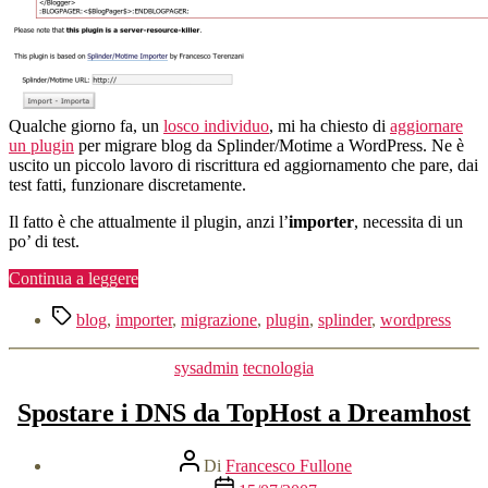
2.3.x
Qualche giorno fa, un
losco individuo
, mi ha chiesto di
aggiornare
un plugin
per migrare blog da Splinder/Motime a WordPress. Ne è
uscito un piccolo lavoro di riscrittura ed aggiornamento che pare, dai
test fatti, funzionare discretamente.
Il fatto è che attualmente il plugin, anzi l’
importer
, necessita di un
po’ di test.
“Migrare
Continua a leggere
il
Tag
proprio
blog
,
importer
,
migrazione
,
plugin
,
splinder
,
wordpress
blog
da
Categorie
sysadmin
tecnologia
Splinder
a
Spostare i DNS da TopHost a Dreamhost
WordPress
2.3.x”
Autore
Di
Francesco Fullone
articolo
Data