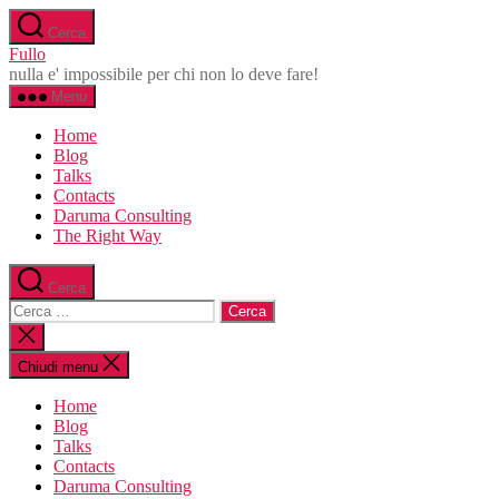
Salta
Cerca
al
Fullo
contenuto
nulla e' impossibile per chi non lo deve fare!
Menu
Home
Blog
Talks
Contacts
Daruma Consulting
The Right Way
Cerca
Cerca:
Chiudi
la
ricerca
Chiudi menu
Home
Blog
Talks
Contacts
Daruma Consulting