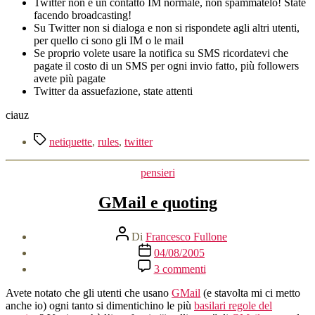
Twitter non è un contatto IM normale, non spammatelo! State
facendo broadcasting!
Su Twitter non si dialoga e non si rispondete agli altri utenti,
per quello ci sono gli IM o le mail
Se proprio volete usare la notifica su SMS ricordatevi che
pagate il costo di un SMS per ogni invio fatto, più followers
avete più pagate
Twitter da assuefazione, state attenti
ciauz
Tag
netiquette
,
rules
,
twitter
Categorie
pensieri
GMail e quoting
Autore
Di
Francesco Fullone
articolo
Data
04/08/2005
dell'articolo
su
3 commenti
GMail
e
Avete notato che gli utenti che usano
GMail
(e stavolta mi ci metto
quoting
anche io) ogni tanto si dimentichino le più
basilari regole del