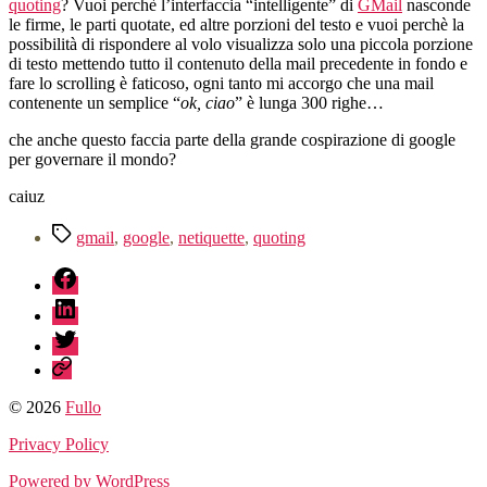
quoting
? Vuoi perchè l’interfaccia “intelligente” di
GMail
nasconde
le firme, le parti quotate, ed altre porzioni del testo e vuoi perchè la
possibilità di rispondere al volo visualizza solo una piccola porzione
di testo mettendo tutto il contenuto della mail precedente in fondo e
fare lo scrolling è faticoso, ogni tanto mi accorgo che una mail
contenente un semplice “
ok, ciao
” è lunga 300 righe…
che anche questo faccia parte della grande cospirazione di google
per governare il mondo?
caiuz
Tag
gmail
,
google
,
netiquette
,
quoting
fb
linkedin
twitter
sessionize
© 2026
Fullo
Privacy Policy
Powered by WordPress