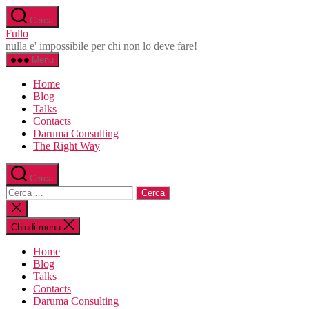
Salta
Cerca
al
Fullo
contenuto
nulla e' impossibile per chi non lo deve fare!
Menu
Home
Blog
Talks
Contacts
Daruma Consulting
The Right Way
Cerca
Cerca:
Chiudi
la
ricerca
Chiudi menu
Home
Blog
Talks
Contacts
Daruma Consulting