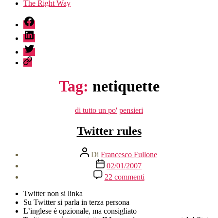
The Right Way
fb
linkedin
twitter
sessionize
Tag:
netiquette
Categorie
di tutto un po'
pensieri
Twitter rules
Autore
Di
Francesco Fullone
articolo
Data
02/01/2007
dell'articolo
su
22 commenti
Twitter
rules
Twitter non si linka
Su Twitter si parla in terza persona
L’inglese è opzionale, ma consigliato