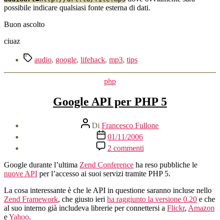
possibile indicare qualsiasi fonte esterna di dati.
Buon ascolto
ciuaz
Tag
audio
,
google
,
lifehack
,
mp3
,
tips
Categorie
php
Google API per PHP 5
Autore
Di
Francesco Fullone
articolo
Data
01/11/2006
dell'articolo
su
2 commenti
Google
API
Google durante l’ultima
Zend Conference
ha reso pubbliche le
per
nuove API
per l’accesso ai suoi servizi tramite PHP 5.
PHP
5
La cosa interessante è che le API in questione saranno incluse nello
Zend Framework
, che giusto ieri
ha raggiunto la versione 0.20
e che
al suo interno già includeva librerie per connettersi a
Flickr
,
Amazon
e
Yahoo
.