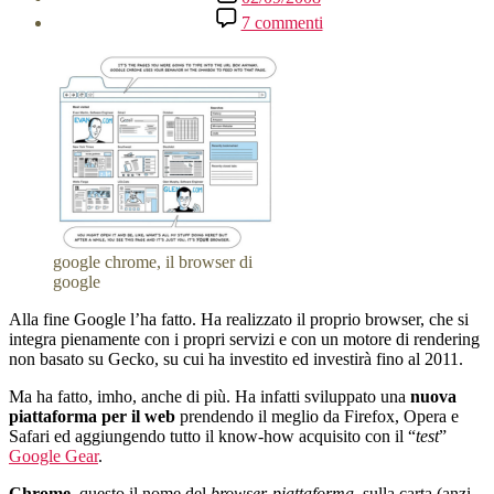
dell'articolo
su
7 commenti
È
arrivato
il
Google
Browser!
google chrome, il browser di
google
Alla fine Google l’ha fatto. Ha realizzato il proprio browser, che si
integra pienamente con i propri servizi e con un motore di rendering
non basato su Gecko, su cui ha investito ed investirà fino al 2011.
Ma ha fatto, imho, anche di più. Ha infatti sviluppato una
nuova
piattaforma per il web
prendendo il meglio da Firefox, Opera e
Safari ed aggiungendo tutto il know-how acquisito con il “
test
”
Google Gear
.
Chrome
, questo il nome del
browser-piattaforma
, sulla carta (anzi