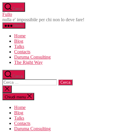
Salta
Cerca
al
Fullo
contenuto
nulla e' impossibile per chi non lo deve fare!
Menu
Home
Blog
Talks
Contacts
Daruma Consulting
The Right Way
Cerca
Cerca:
Chiudi
la
ricerca
Chiudi menu
Home
Blog
Talks
Contacts
Daruma Consulting