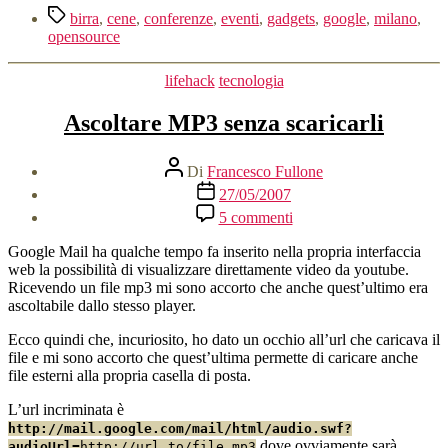
Tag
ops…
birra
,
cene
,
conferenze
,
eventi
,
gadgets
,
google
,
milano
,
WebMasterMind!”
opensource
Categorie
lifehack
tecnologia
Ascoltare MP3 senza scaricarli
Autore
Di
Francesco Fullone
articolo
Data
27/05/2007
dell'articolo
su
5 commenti
Ascoltare
MP3
Google Mail ha qualche tempo fa inserito nella propria interfaccia
senza
web la possibilità di visualizzare direttamente video da youtube.
scaricarli
Ricevendo un file mp3 mi sono accorto che anche quest’ultimo era
ascoltabile dallo stesso player.
Ecco quindi che, incuriosito, ho dato un occhio all’url che caricava il
file e mi sono accorto che quest’ultima permette di caricare anche
file esterni alla propria casella di posta.
L’url incriminata è
http://mail.google.com/mail/html/audio.swf?
dove ovviamente sarà
audioUrl=
http://url.to/file.mp3