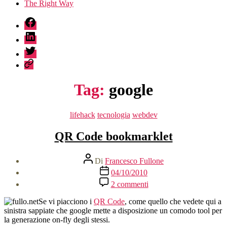
The Right Way
fb
linkedin
twitter
sessionize
Tag:
google
Categorie
lifehack
tecnologia
webdev
QR Code bookmarklet
Autore
Di
Francesco Fullone
articolo
Data
04/10/2010
dell'articolo
su
2 commenti
QR
Code
Se vi piacciono i
QR Code
, come quello che vedete qui a
bookmarklet
sinistra sappiate che google mette a disposizione un comodo tool per
la generazione on-fly degli stessi.