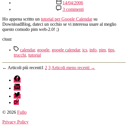
Data
14/04/2006
dell'articolo
su
3 commenti
Google
Calendar
Ho appena scritto un
tutorial per Google Calendar
su
tutorial
DownloadBlog, dateci un occhio se vi interessa usare al meglio
questo comodo pim web-2.0! ;)
ciuaz
Tag
calendar
,
google
,
google calendar
,
ics
,
info
,
pim
,
tips
,
trucchi
,
tutorial
Paginazione
←
Articoli
più recenti
1
2
3
Articoli
meno recenti
→
degli
fb
articoli
linkedin
twitter
sessionize
© 2026
Fullo
Privacy Policy