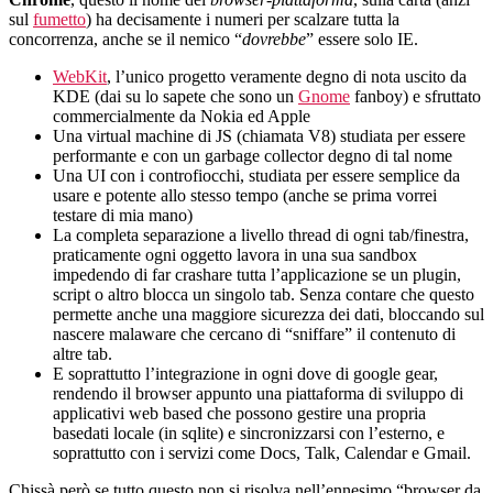
sul
fumetto
) ha decisamente i numeri per scalzare tutta la
concorrenza, anche se il nemico “
dovrebbe
” essere solo IE.
WebKit
, l’unico progetto veramente degno di nota uscito da
KDE (dai su lo sapete che sono un
Gnome
fanboy) e sfruttato
commercialmente da Nokia ed Apple
Una virtual machine di JS (chiamata V8) studiata per essere
performante e con un garbage collector degno di tal nome
Una UI con i controfiocchi, studiata per essere semplice da
usare e potente allo stesso tempo (anche se prima vorrei
testare di mia mano)
La completa separazione a livello thread di ogni tab/finestra,
praticamente ogni oggetto lavora in una sua sandbox
impedendo di far crashare tutta l’applicazione se un plugin,
script o altro blocca un singolo tab. Senza contare che questo
permette anche una maggiore sicurezza dei dati, bloccando sul
nascere malaware che cercano di “sniffare” il contenuto di
altre tab.
E soprattutto l’integrazione in ogni dove di google gear,
rendendo il browser appunto una piattaforma di sviluppo di
applicativi web based che possono gestire una propria
basedati locale (in sqlite) e sincronizzarsi con l’esterno, e
soprattutto con i servizi come Docs, Talk, Calendar e Gmail.
Chissà però se tutto questo non si risolva nell’ennesimo “browser da