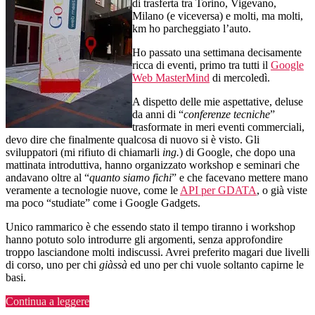
di trasferta tra Torino, Vigevano,
Milano (e viceversa) e molti, ma molti,
km ho parcheggiato l’auto.
Ho passato una settimana decisamente
ricca di eventi, primo tra tutti il
Google
Web MasterMind
di mercoledì.
A dispetto delle mie aspettative, deluse
da anni di “
conferenze tecniche
”
trasformate in meri eventi commerciali,
devo dire che finalmente qualcosa di nuovo si è visto. Gli
sviluppatori (mi rifiuto di chiamarli
ing.
) di Google, che dopo una
mattinata introduttiva, hanno organizzato workshop e seminari che
andavano oltre al “
quanto siamo fichi
” e che facevano mettere mano
veramente a tecnologie nuove, come le
API per GDATA
, o già viste
ma poco “studiate” come i Google Gadgets.
Unico rammarico è che essendo stato il tempo tiranno i workshop
hanno potuto solo introdurre gli argomenti, senza approfondire
troppo lasciandone molti indiscussi. Avrei preferito magari due livelli
di corso, uno per chi
giàssà
ed uno per chi vuole soltanto capirne le
basi.
“Google
Continua a leggere
MindStorm….