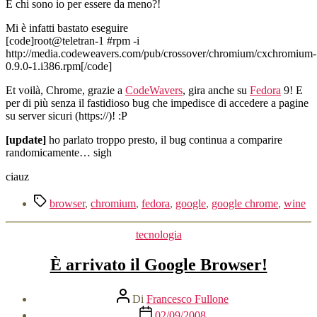
E chi sono io per essere da meno?!
Mi è infatti bastato eseguire
[code]root@teletran-1 #rpm -i
http://media.codeweavers.com/pub/crossover/chromium/cxchromium-
0.9.0-1.i386.rpm[/code]
Et voilà, Chrome, grazie a
CodeWavers
, gira anche su
Fedora
9! E
per di più senza il fastidioso bug che impedisce di accedere a pagine
su server sicuri (https://)! :P
[update]
ho parlato troppo presto, il bug continua a comparire
randomicamente… sigh
ciauz
Tag
browser
,
chromium
,
fedora
,
google
,
google chrome
,
wine
Categorie
tecnologia
È arrivato il Google Browser!
Autore
Di
Francesco Fullone
articolo
Data
02/09/2008