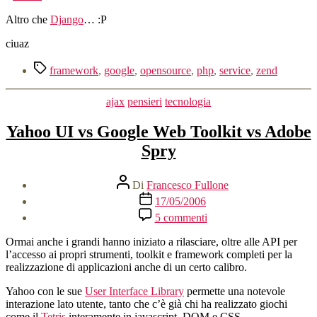
Altro che
Django
… :P
ciuaz
Tag
framework
,
google
,
opensource
,
php
,
service
,
zend
Categorie
ajax
pensieri
tecnologia
Yahoo UI vs Google Web Toolkit vs Adobe
Spry
Autore
Di
Francesco Fullone
articolo
Data
17/05/2006
dell'articolo
su
5 commenti
Yahoo
UI
Ormai anche i grandi hanno iniziato a rilasciare, oltre alle API per
vs
l’accesso ai propri strumenti, toolkit e framework completi per la
Google
realizzazione di applicazioni anche di un certo calibro.
Web
Toolkit
Yahoo con le sue
User Interface Library
permette una notevole
vs
interazione lato utente, tanto che c’è già chi ha realizzato giochi
Adobe
come il
Tetris
interamente in javascript, DOM e CSS.