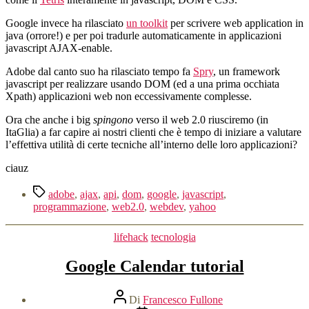
Spry
Google invece ha rilasciato
un toolkit
per scrivere web application in
java (orrore!) e per poi tradurle automaticamente in applicazioni
javascript AJAX-enable.
Adobe dal canto suo ha rilasciato tempo fa
Spry
, un framework
javascript per realizzare usando DOM (ed a una prima occhiata
Xpath) applicazioni web non eccessivamente complesse.
Ora che anche i big
spingono
verso il web 2.0 riusciremo (in
ItaGlia) a far capire ai nostri clienti che è tempo di iniziare a valutare
l’effettiva utilità di certe tecniche all’interno delle loro applicazioni?
ciauz
Tag
adobe
,
ajax
,
api
,
dom
,
google
,
javascript
,
programmazione
,
web2.0
,
webdev
,
yahoo
Categorie
lifehack
tecnologia
Google Calendar tutorial
Autore
Di
Francesco Fullone
articolo