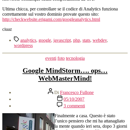
Ultima chicca, per controllare se il codice di Analytics funziona
correttamente sul vostro dominio provate questo sito:
http://checkwebsite.erigami.com/googleanalytics.html
ciuaz
Tag
analytics
,
google
,
javascript
,
php
,
stats
,
webdev
,
wordpress
Categorie
eventi
foto
tecnologia
Google MindStorm…. ops…
WebMasterMind!
Autore
Di
Francesco Fullone
articolo
Data
05/10/2007
dell'articolo
su
3 commenti
Google
MindStorm….
Finalmente a casa. Questo è stato
ops…
l’unico pensiero che mi ha attanagliato
WebMasterMind!
la mente quando ieri sera, dopo 3 giorni