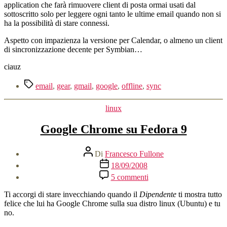
application che farà rimuovere client di posta ormai usati dal
sottoscritto solo per leggere ogni tanto le ultime email quando non si
ha la possibilità di stare connessi.
Aspetto con impazienza la versione per Calendar, o almeno un client
di sincronizzazione decente per Symbian…
ciauz
Tag
email
,
gear
,
gmail
,
google
,
offline
,
sync
Categorie
linux
Google Chrome su Fedora 9
Autore
Di
Francesco Fullone
articolo
Data
18/09/2008
dell'articolo
su
5 commenti
Google
Chrome
Ti accorgi di stare invecchiando quando il
Dipendente
ti mostra tutto
su
felice che lui ha Google Chrome sulla sua distro linux (Ubuntu) e tu
Fedora
no.
9