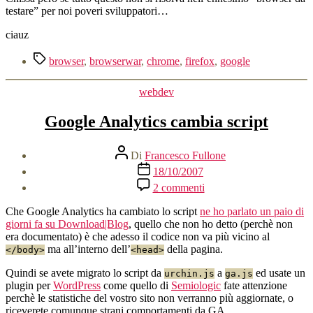
testare” per noi poveri sviluppatori…
ciauz
Tag
browser
,
browserwar
,
chrome
,
firefox
,
google
Categorie
webdev
Google Analytics cambia script
Autore
Di
Francesco Fullone
articolo
Data
18/10/2007
dell'articolo
su
2 commenti
Google
Analytics
Che Google Analytics ha cambiato lo script
ne ho parlato un paio di
cambia
giorni fa su Download|Blog
, quello che non ho detto (perchè non
script
era documentato) è che adesso il codice non va più vicino al
ma all’interno dell’
della pagina.
</body>
<head>
Quindi se avete migrato lo script da
a
ed usate un
urchin.js
ga.js
plugin per
WordPress
come quello di
Semiologic
fate attenzione
perchè le statistiche del vostro sito non verranno più aggiornate, o
riceverete comunque strani comportamenti da GA.