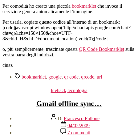
Per comodità ho creato una piccola
bookmarklet
che invoca il
servizio e genera automaticamente l’immagine.
Per usarla, copiate questo codice all’interno di un bookmark:
[code]javascript:window.open(‘http://chart.apis.google.com/chart?
cht=qr&chs=150×150&choe=UTF-
8&chld=H&chl=’+document.location);void(0);[/code]
o, più semplicemente, trascinate questa
QR Code Bookmarklet
sulla
vostra barra degli indirizzi.
ciuaz
Tag
bookmarklet
,
google
,
qr code
,
qrcode
,
url
Categorie
lifehack
tecnologia
Gmail offline sync…
Autore
Di
Francesco Fullone
articolo
Data
04/02/2009
dell'articolo
su
7 commenti
Gmail