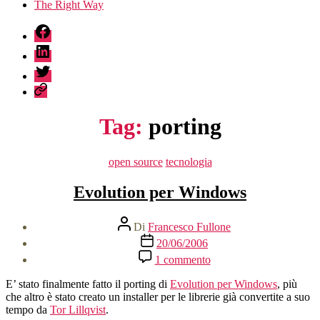
The Right Way
fb
linkedin
twitter
sessionize
Tag:
porting
Categorie
open source
tecnologia
Evolution per Windows
Autore
Di
Francesco Fullone
articolo
Data
20/06/2006
dell'articolo
su
1 commento
Evolution
per
E’ stato finalmente fatto il porting di
Evolution per Windows
, più
Windows
che altro è stato creato un installer per le librerie già convertite a suo
tempo da
Tor Lillqvist
.