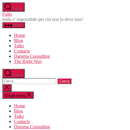
Salta
Cerca
al
Fullo
contenuto
nulla e' impossibile per chi non lo deve fare!
Menu
Home
Blog
Talks
Contacts
Daruma Consulting
The Right Way
Cerca
Cerca:
Chiudi
la
ricerca
Chiudi menu
Home
Blog
Talks
Contacts
Daruma Consulting