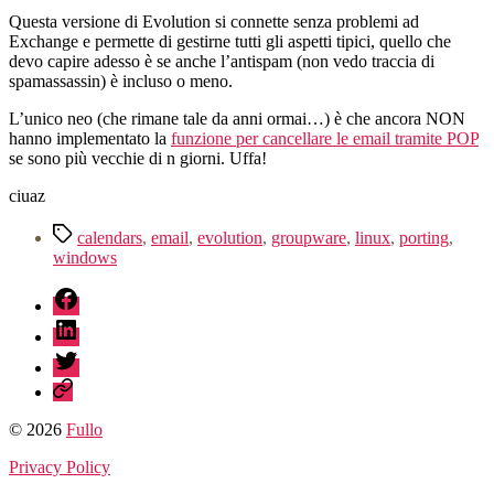
Questa versione di Evolution si connette senza problemi ad
Exchange e permette di gestirne tutti gli aspetti tipici, quello che
devo capire adesso è se anche l’antispam (non vedo traccia di
spamassassin) è incluso o meno.
L’unico neo (che rimane tale da anni ormai…) è che ancora NON
hanno implementato la
funzione per cancellare le email tramite POP
se sono più vecchie di n giorni. Uffa!
ciuaz
Tag
calendars
,
email
,
evolution
,
groupware
,
linux
,
porting
,
windows
fb
linkedin
twitter
sessionize
© 2026
Fullo
Privacy Policy