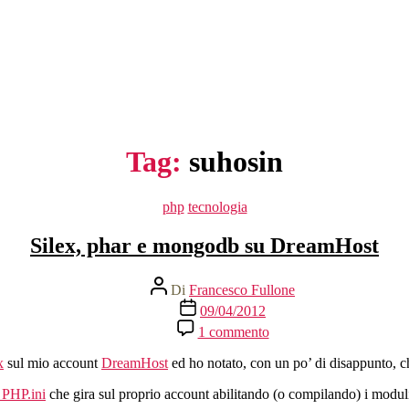
Tag:
suhosin
Categorie
php
tecnologia
Silex, phar e mongodb su DreamHost
Autore
Di
Francesco Fullone
articolo
Data
09/04/2012
dell'articolo
su
1 commento
Silex,
phar
x
sul mio account
DreamHost
ed ho notato, con un po’ di disappunto, 
e
mongodb
l PHP.ini
che gira sul proprio account abilitando (o compilando) i modul
su