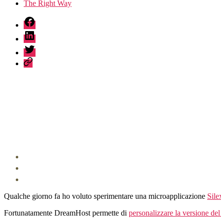
The Right Way
fb
linkedin
twitter
sessionize
Qualche giorno fa ho voluto sperimentare una microapplicazione
Sile
Fortunatamente DreamHost permette di
personalizzare la versione de