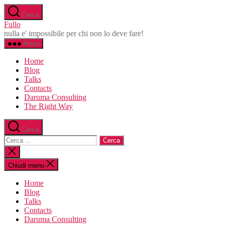
Salta
Cerca
al
Fullo
contenuto
nulla e' impossibile per chi non lo deve fare!
Menu
Home
Blog
Talks
Contacts
Daruma Consulting
The Right Way
Cerca
Cerca:
Chiudi
la
ricerca
Chiudi menu
Home
Blog
Talks
Contacts
Daruma Consulting