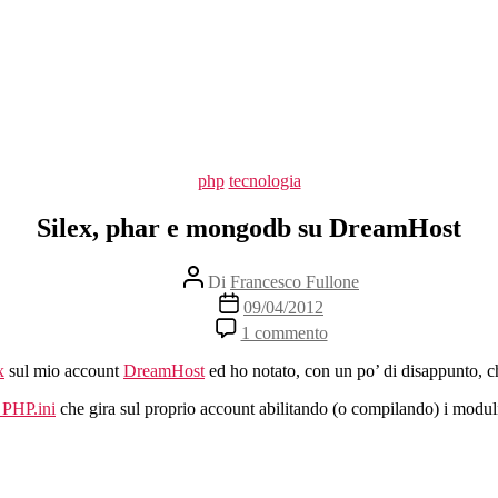
Categorie
php
tecnologia
Silex, phar e mongodb su DreamHost
Autore
Di
Francesco Fullone
articolo
Data
09/04/2012
dell'articolo
su
1 commento
Silex,
phar
x
sul mio account
DreamHost
ed ho notato, con un po’ di disappunto, 
e
mongodb
l PHP.ini
che gira sul proprio account abilitando (o compilando) i modul
su
DreamHost