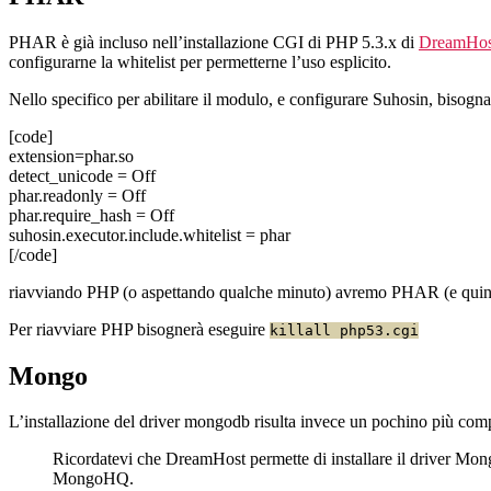
PHAR è già incluso nell’installazione CGI di PHP 5.3.x di
DreamHos
configurarne la whitelist per permetterne l’uso esplicito.
Nello specifico per abilitare il modulo, e configurare Suhosin, bisogna
[code]
extension=phar.so
detect_unicode = Off
phar.readonly = Off
phar.require_hash = Off
suhosin.executor.include.whitelist = phar
[/code]
riavviando PHP (o aspettando qualche minuto) avremo PHAR (e quindi
Per riavviare PHP bisognerà eseguire
killall php53.cgi
Mongo
L’installazione del driver mongodb risulta invece un pochino più com
Ricordatevi che DreamHost permette di installare il driver Mong
MongoHQ.