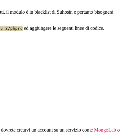
tti, il modulo è in blacklist di Suhosin e pertanto bisognerà
ed aggiungere le seguenti linee di codice.
/5.3/phprc
o dovrete crearvi un account su un servizio come
MongoLab
o