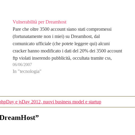
Vulnerabilità per Dreamhost
Pare che oltre 3500 account siano stati compromessi
(fortunatamente non i miei) su Dreamhost, dal
comunicato ufficiale (che potete leggere qui) alcuni
cracker hanno modificato i dati del 20% dei 3500 account
ftp violati inserendo pubblicità, occultata tramite css,
06/06/2007
all'interno di index.php e index.html dei vari siti. Da
In "tecnologia"
notare che…
 phpDay e jsDay 2012, nuovi business model e startup
u DreamHost”