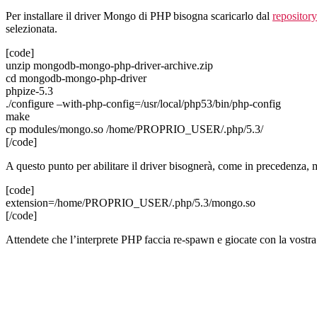
Per installare il driver Mongo di PHP bisogna scaricarlo dal
repository
selezionata.
[code]
unzip mongodb-mongo-php-driver-archive.zip
cd mongodb-mongo-php-driver
phpize-5.3
./configure –with-php-config=/usr/local/php53/bin/php-config
make
cp modules/mongo.so /home/PROPRIO_USER/.php/5.3/
[/code]
A questo punto per abilitare il driver bisognerà, come in precedenza, m
[code]
extension=/home/PROPRIO_USER/.php/5.3/mongo.so
[/code]
Attendete che l’interprete PHP faccia re-spawn e giocate con la vostra