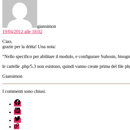
giansimon
19/04/2012 alle 18:02
Ciao,
grazie per la dritta! Una nota:
“Nello specifico per abilitare il modulo, e configurare Suhosin, bis
le cartelle .php/5.3 non esistono, quindi vanno create prima del file ph
Giansimon
I commenti sono chiusi.
fb
linkedin
twitter
sessionize