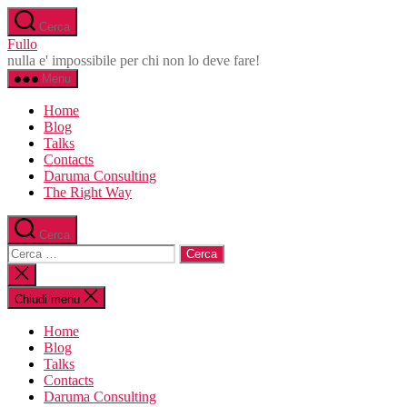
Salta
Cerca
al
Fullo
contenuto
nulla e' impossibile per chi non lo deve fare!
Menu
Home
Blog
Talks
Contacts
Daruma Consulting
The Right Way
Cerca
Cerca:
Chiudi
la
ricerca
Chiudi menu
Home
Blog
Talks
Contacts
Daruma Consulting