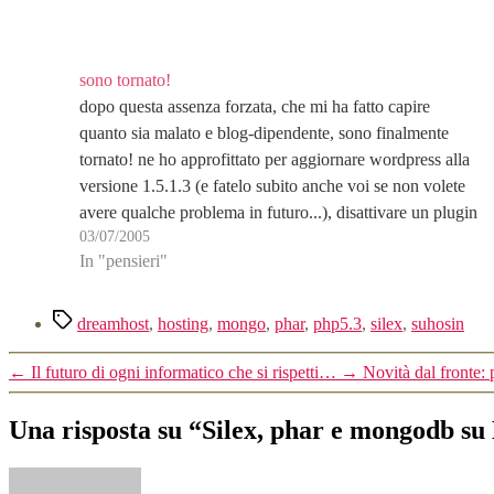
sono tornato!
dopo questa assenza forzata, che mi ha fatto capire
quanto sia malato e blog-dipendente, sono finalmente
tornato! ne ho approfittato per aggiornare wordpress alla
versione 1.5.1.3 (e fatelo subito anche voi se non volete
avere qualche problema in futuro...), disattivare un plugin
03/07/2005
per le statistiche che aveva portato il db…
In "pensieri"
Tag
dreamhost
,
hosting
,
mongo
,
phar
,
php5.3
,
silex
,
suhosin
←
Il futuro di ogni informatico che si rispetti…
→
Novità dal fronte:
Una risposta su “Silex, phar e mongodb s
dice: