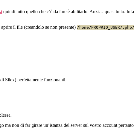
t
quindi tutto quello che c’è da fare è abilitarlo. Anzi… quasi tutto. Infa
 aprire il file (creandolo se non presente)
/home/PROPRIO_USER/.php
 Silex) perfettamente funzionanti.
plessa.
o ma non di far girare un’istanza del server sul vostro account pertant