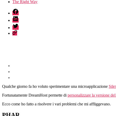
The Right Way
fb
linkedin
twitter
sessionize
Qualche giorno fa ho voluto sperimentare una microapplicazione
Sile
Fortunatamente DreamHost permette di
personalizzare la versione de
Ecco come ho fatto a risolvere i vari problemi che mi affliggevano.
PHAR