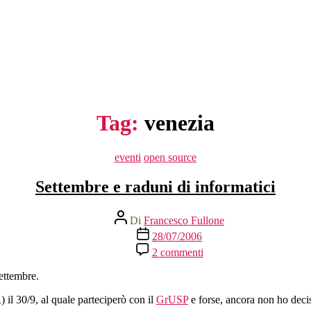
Tag:
venezia
Categorie
eventi
open source
Settembre e raduni di informatici
Autore
Di
Francesco Fullone
articolo
Data
28/07/2006
dell'articolo
su
2 commenti
Settembre
e
settembre.
raduni
di
il 30/9, al quale parteciperò con il
GrUSP
e forse, ancora non ho deci
informatici