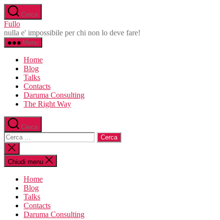
Salta
Cerca
al
Fullo
contenuto
nulla e' impossibile per chi non lo deve fare!
Menu
Home
Blog
Talks
Contacts
Daruma Consulting
The Right Way
Cerca
Cerca:
Chiudi
la
ricerca
Chiudi menu
Home
Blog
Talks
Contacts
Daruma Consulting