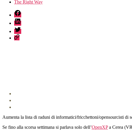
The Right Way
fb
linkedin
twitter
sessionize
Aumenta la lista di raduni di informatici/fricchettoni/opensourcisti di 
Se fino alla scorsa settimana si parlava solo dell’
OpenXP
a Cerea (VR) 