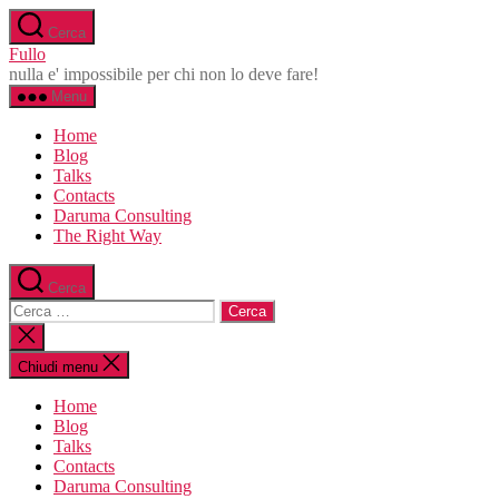
Salta
Cerca
al
Fullo
contenuto
nulla e' impossibile per chi non lo deve fare!
Menu
Home
Blog
Talks
Contacts
Daruma Consulting
The Right Way
Cerca
Cerca:
Chiudi
la
ricerca
Chiudi menu
Home
Blog
Talks
Contacts
Daruma Consulting