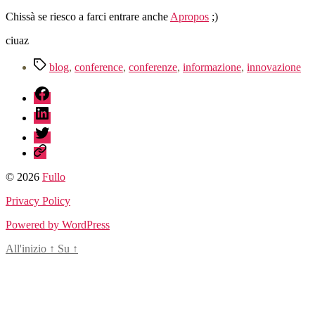
Chissà se riesco a farci entrare anche
Apropos
;)
ciuaz
Tag
blog
,
conference
,
conferenze
,
informazione
,
innovazione
fb
linkedin
twitter
sessionize
© 2026
Fullo
Privacy Policy
Powered by WordPress
All'inizio
↑
Su
↑