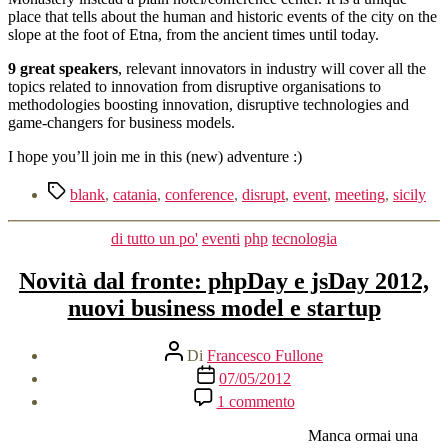
place that tells about the human and historic events of the city on the
slope at the foot of Etna, from the ancient times until today.
9 great speakers
, relevant innovators in industry will cover all the
topics related to innovation from disruptive organisations to
methodologies boosting innovation, disruptive technologies and
game-changers for business models.
I hope you’ll join me in this (new) adventure :)
Tag
blank
,
catania
,
conference
,
disrupt
,
event
,
meeting
,
sicily
Categorie
di tutto un po'
eventi
php
tecnologia
Novità dal fronte: phpDay e jsDay 2012,
nuovi business model e startup
Autore
Di
Francesco Fullone
articolo
Data
07/05/2012
dell'articolo
su
1 commento
Novità
dal
Manca ormai una