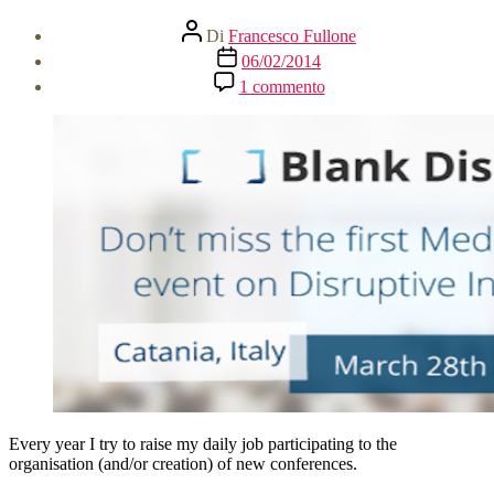
Autore
Di
Francesco Fullone
articolo
Data
06/02/2014
dell'articolo
su
1 commento
A
new
year,
a
new
conference
Every year I try to raise my daily job participating to the
organisation (and/or creation) of new conferences.