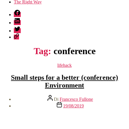
The Right Way
fb
linkedin
twitter
sessionize
Tag:
conference
Categorie
lifehack
Small steps for a better (conference)
Environment
Autore
Di
Francesco Fullone
articolo
Data
19/08/2019
dell'articolo