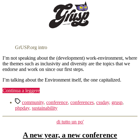
GrUSP.org intro
I’m not speaking about the (development) work-environment, where
the themes such as inclusivity and diversity are the topics that we
endorse and work on since our first steps.
I’m talking about the Environment itself, the one capitalized.
“Small
Continua a leggere
steps
Tag
for
community
,
conference
,
conferences
,
cssday
,
grusp
,
a
phpday
,
sustainability
better
(conference)
Categorie
di tutto un po'
Environment”
A new year, a new conference