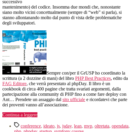
successivo
mantenimento) del codice. Insomma due mondi che, nonostante
siano molto vicini concettualmente (sempre di “web” si parla), si
stanno allontanando molto dal punto di vista delle problematiche
degli sviluppatori.
Sempre con/per il GrUSP ho coordinato la
scrittura (a 2 dozzine di mani) del libro
PHP Best Practices
, edito da
FAG Editore
, che verrà presentato al phpDay. Il libro è un
cookbook di circa 400 pagine che tratta svariati argomenti, dalla
partecipazione alla community di PHP fino a come fare deploy con
Ant… Prendete un assaggio dal
sito ufficiale
e ricordatevi che parte
dei proventi vanno all’associazione.
“Novità
Continua a leggere
dal
Tag
fronte:
conference
,
ideato
,
js
,
jsday
,
lean
,
mvp
,
oltretata
,
opendata
,
phpDay
php
,
phpday
,
startup
,
symfony course