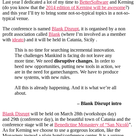
Last year I dedicated a lot of my time to
BetterSoftware
and Kerning
(do you know that the
2014 edition of Kerning will be awesome
?)
and this year I’ll try to bring some not-so-typical topics in a not-so-
typical venue.
The conference is named
Blank Disrupt
, it is organised by a non
profit association called
Blank
(where I’m involved as a member
with
ideato
) and it will be held in Catania, Sicily .
This is no time for searching incremental innovation.
The challenges Mankind is facing do not leave any
more time. We need
disruptive changes
. In order to
heed new opportunities, putting new tools in action, we
are in the need for gamechangers. We have to produce
new systems, with new rules.
All this is already happening. And it is what we’re all
about.
– Blank Disrupt intro
Blank Disrupt
will be held on March 28th (workshops day)
and 29th (conference day), in the beautiful town of Catania and the
conference stage will be at
Benedictine Monastery of “San Nicolò
”.
As for Kerning we choose to use a gorgeous location, like the
Monastery instead a plain hotel/conference center. It is a unique