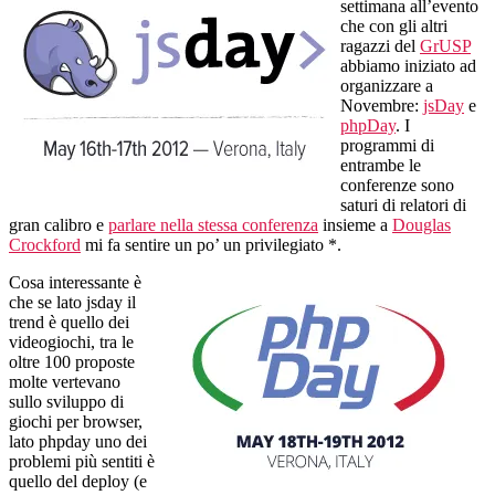
fronte:
settimana all’evento
phpDay
che con gli altri
e
ragazzi del
GrUSP
jsDay
abbiamo iniziato ad
2012,
organizzare a
nuovi
Novembre:
jsDay
e
business
phpDay
. I
model
programmi di
e
entrambe le
startup
conferenze sono
saturi di relatori di
gran calibro e
parlare nella stessa conferenza
insieme a
Douglas
Crockford
mi fa sentire un po’ un privilegiato *.
Cosa interessante è
che se lato jsday il
trend è quello dei
videogiochi, tra le
oltre 100 proposte
molte vertevano
sullo sviluppo di
giochi per browser,
lato phpday uno dei
problemi più sentiti è
quello del deploy (e