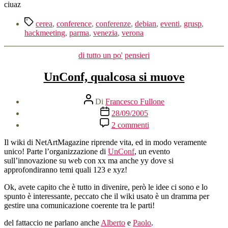
ciuaz
Tag
cerea
,
conference
,
conferenze
,
debian
,
eventi
,
grusp
,
hackmeeting
,
parma
,
venezia
,
verona
Categorie
di tutto un po'
pensieri
UnConf, qualcosa si muove
Autore
Di
Francesco Fullone
articolo
Data
28/09/2005
dell'articolo
su
2 commenti
UnConf,
qualcosa
Il wiki di NetArtMagazine riprende vita, ed in modo veramente
si
unico! Parte l’organizzazione di
UnConf
, un evento
muove
sull’innovazione su web con xx ma anche yy dove si
approfondiranno temi quali 123 e xyz!
Ok, avete capito che è tutto in divenire, però le idee ci sono e lo
spunto è interessante, peccato che il wiki usato è un dramma per
gestire una comunicazione coerente tra le parti!
del fattaccio ne parlano anche
Alberto
e
Paolo
.