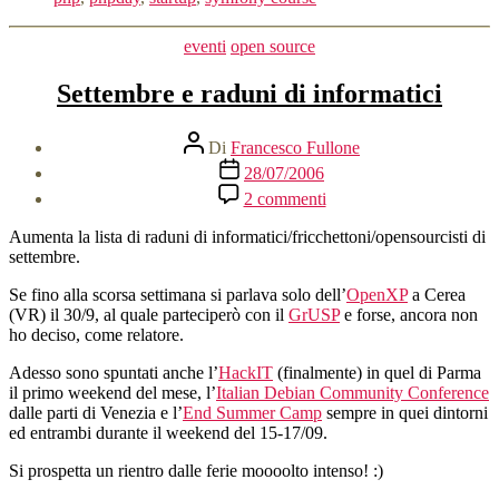
e
jsDay
Categorie
eventi
open source
2012,
nuovi
Settembre e raduni di informatici
business
model
e
Autore
Di
Francesco Fullone
startup”
articolo
Data
28/07/2006
dell'articolo
su
2 commenti
Settembre
e
Aumenta la lista di raduni di informatici/fricchettoni/opensourcisti di
raduni
settembre.
di
informatici
Se fino alla scorsa settimana si parlava solo dell’
OpenXP
a Cerea
(VR) il 30/9, al quale parteciperò con il
GrUSP
e forse, ancora non
ho deciso, come relatore.
Adesso sono spuntati anche l’
HackIT
(finalmente) in quel di Parma
il primo weekend del mese, l’
Italian Debian Community Conference
dalle parti di Venezia e l’
End Summer Camp
sempre in quei dintorni
ed entrambi durante il weekend del 15-17/09.
Si prospetta un rientro dalle ferie moooolto intenso! :)