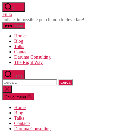
Salta
Cerca
al
Fullo
contenuto
nulla e' impossibile per chi non lo deve fare!
Menu
Home
Blog
Talks
Contacts
Daruma Consulting
The Right Way
Cerca
Cerca:
Chiudi
la
ricerca
Chiudi menu
Home
Blog
Talks
Contacts
Daruma Consulting