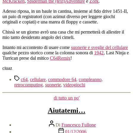
McKracken
,
Spiderman the (text)Adventure
e
Zork
.
Adesso riposa, in un baule in cantina, insieme al fido drive 1451-II,
un paio di registratori (con azimut diverso per leggere giochi
originali e copiati) e una marea di floppy e cassette.
Chissà se un giorno avrò una casa che mi permetterà di allestire il
mio tanto desiderato angolo dei cimeli.
Intanto mi accontento di usare come
suonerie e sveglie del cellulare
qualche pezzo storico come la colonna sonora di
1942
, Last Ninja e
Turrican prese dal mitico
C64Remix
!
ciuaz
Tag
c64
,
cellulare
,
commodore 64
,
compleanno
,
retrocomputing
,
suonerie
,
videogiochi
Categorie
di tutto un po'
Aiutatemi…
Autore
Di
Francesco Fullone
articolo
Data
01/12/2006