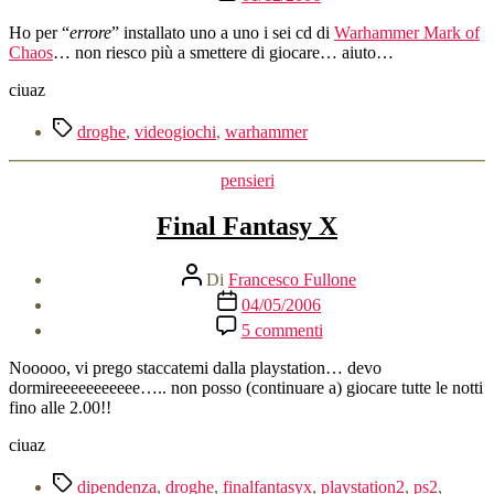
dell'articolo
Ho per “
errore
” installato uno a uno i sei cd di
Warhammer Mark of
Chaos
… non riesco più a smettere di giocare… aiuto…
ciuaz
Tag
droghe
,
videogiochi
,
warhammer
Categorie
pensieri
Final Fantasy X
Autore
Di
Francesco Fullone
articolo
Data
04/05/2006
dell'articolo
su
5 commenti
Final
Fantasy
Nooooo, vi prego staccatemi dalla playstation… devo
X
dormireeeeeeeeeee….. non posso (continuare a) giocare tutte le notti
fino alle 2.00!!
ciuaz
Tag
dipendenza
,
droghe
,
finalfantasyx
,
playstation2
,
ps2
,