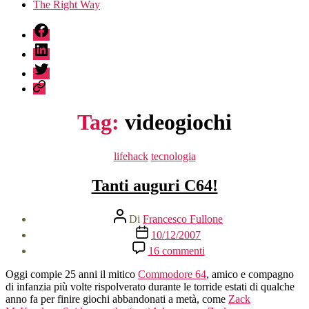
The Right Way
fb
linkedin
twitter
sessionize
Tag:
videogiochi
Categorie
lifehack
tecnologia
Tanti auguri C64!
Autore
Di
Francesco Fullone
articolo
Data
10/12/2007
dell'articolo
su
16 commenti
Tanti
auguri
Oggi compie 25 anni il mitico
Commodore 64
, amico e compagno
C64!
di infanzia più volte rispolverato durante le torride estati di qualche
anno fa per finire giochi abbandonati a metà, come
Zack