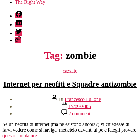
The Right Way
fb
linkedin
twitter
sessionize
Tag:
zombie
Categorie
cazzate
Internet per neofiti e Squadre antizombie
Autore
Di
Francesco Fullone
articolo
Data
15/09/2005
dell'articolo
su
2 commenti
Internet
per
Se un neofita di internet (ma ne esistono ancora?) vi chiedesse di
neofiti
farvi vedere come si naviga, mettetelo davanti al pc e fategli provare
e
questo simulatore
.
Squadre