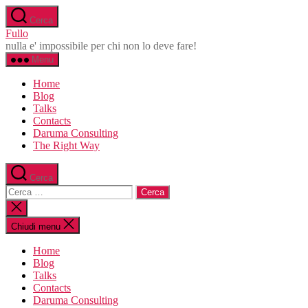
Salta
Cerca
al
Fullo
contenuto
nulla e' impossibile per chi non lo deve fare!
Menu
Home
Blog
Talks
Contacts
Daruma Consulting
The Right Way
Cerca
Cerca:
Chiudi
la
ricerca
Chiudi menu
Home
Blog
Talks
Contacts
Daruma Consulting