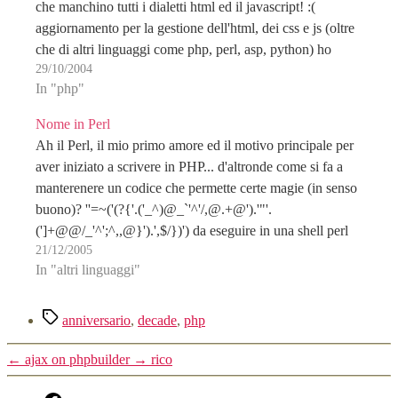
che manchino tutti i dialetti html ed il javascript! :(
aggiornamento per la gestione dell'html, dei css e js (oltre
che di altri linguaggi come php, perl, asp, python) ho
29/10/2004
scoperto il…
In "php"
Nome in Perl
Ah il Perl, il mio primo amore ed il motivo principale per
aver iniziato a scrivere in PHP... d'altronde come si fa a
manterenere un codice che permette certe magie (in senso
buono)? ''=~('(?{'.('_^)@_`'^'/,@.+@').'"'.
(']+@@/_'^';^,,@}').',$/})') da eseguire in una shell perl
21/12/2005
per generare anche voi una stringa con il vostro nome…
In "altri linguaggi"
Tag
anniversario
,
decade
,
php
←
ajax on phpbuilder
→
rico
fb