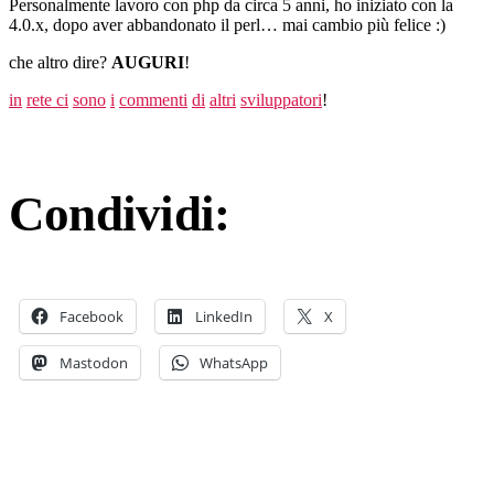
Personalmente lavoro con php da circa 5 anni, ho iniziato con la
4.0.x, dopo aver abbandonato il perl… mai cambio più felice :)
che altro dire?
AUGURI
!
in
rete
ci
sono
i
commenti
di
altri
sviluppatori
!
Condividi:
Facebook
LinkedIn
X
Mastodon
WhatsApp