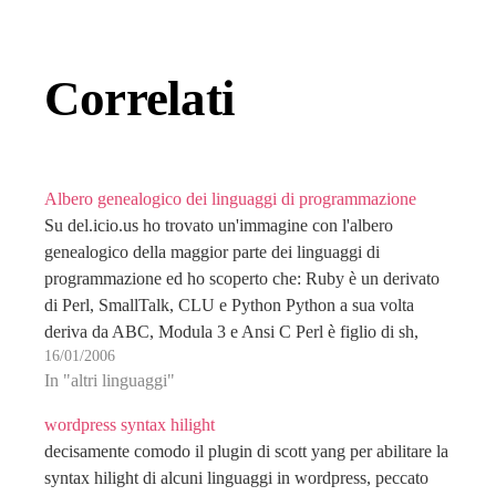
Correlati
Albero genealogico dei linguaggi di programmazione
Su del.icio.us ho trovato un'immagine con l'albero
genealogico della maggior parte dei linguaggi di
programmazione ed ho scoperto che: Ruby è un derivato
di Perl, SmallTalk, CLU e Python Python a sua volta
deriva da ABC, Modula 3 e Ansi C Perl è figlio di sh,
16/01/2006
nawk, sed e C…
In "altri linguaggi"
wordpress syntax hilight
decisamente comodo il plugin di scott yang per abilitare la
syntax hilight di alcuni linguaggi in wordpress, peccato