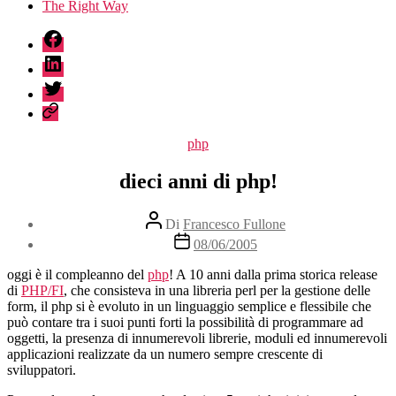
The Right Way
fb
linkedin
twitter
sessionize
Categorie
php
dieci anni di php!
Autore
Di
Francesco Fullone
articolo
Data
08/06/2005
dell'articolo
oggi è il compleanno del
php
! A 10 anni dalla prima storica release
di
PHP/FI
, che consisteva in una libreria perl per la gestione delle
form, il php si è evoluto in un linguaggio semplice e flessibile che
può contare tra i suoi punti forti la possibilità di programmare ad
oggetti, la presenza di innumerevoli librerie, moduli ed innumerevoli
applicazioni realizzate da un numero sempre crescente di
sviluppatori.