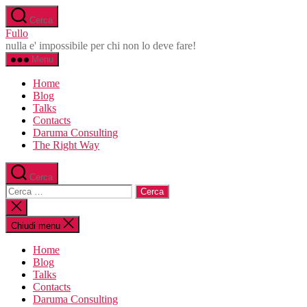
Salta
Cerca
al
Fullo
contenuto
nulla e' impossibile per chi non lo deve fare!
Menu
Home
Blog
Talks
Contacts
Daruma Consulting
The Right Way
Cerca
Cerca:
Chiudi
la
ricerca
Chiudi menu
Home
Blog
Talks
Contacts
Daruma Consulting