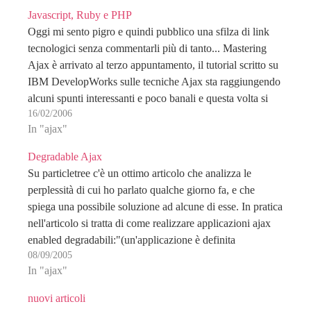
Javascript, Ruby e PHP
Oggi mi sento pigro e quindi pubblico una sfilza di link
tecnologici senza commentarli più di tanto... Mastering
Ajax è arrivato al terzo appuntamento, il tutorial scritto su
IBM DevelopWorks sulle tecniche Ajax sta raggiungendo
alcuni spunti interessanti e poco banali e questa volta si
16/02/2006
parla di header, server requests…
In "ajax"
Degradable Ajax
Su particletree c'è un ottimo articolo che analizza le
perplessità di cui ho parlato qualche giorno fa, e che
spiega una possibile soluzione ad alcune di esse. In pratica
nell'articolo si tratta di come realizzare applicazioni ajax
enabled degradabili:"(un'applicazione è definita
08/09/2005
degradabile quando riesce a funzionare anche senza tutte
In "ajax"
i…
nuovi articoli