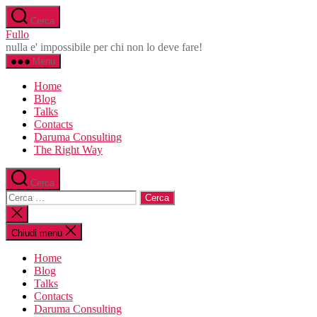
Salta
Cerca
al
Fullo
contenuto
nulla e' impossibile per chi non lo deve fare!
Menu
Home
Blog
Talks
Contacts
Daruma Consulting
The Right Way
Cerca
Cerca:
Chiudi
la
ricerca
Chiudi menu
Home
Blog
Talks
Contacts
Daruma Consulting