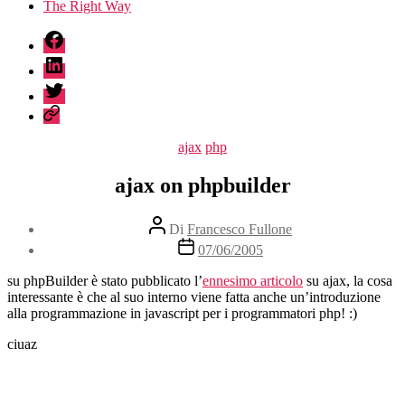
The Right Way
fb
linkedin
twitter
sessionize
Categorie
ajax
php
ajax on phpbuilder
Autore
Di
Francesco Fullone
articolo
Data
07/06/2005
dell'articolo
su phpBuilder è stato pubblicato l’
ennesimo articolo
su ajax, la cosa
interessante è che al suo interno viene fatta anche un’introduzione
alla programmazione in javascript per i programmatori php! :)
ciuaz