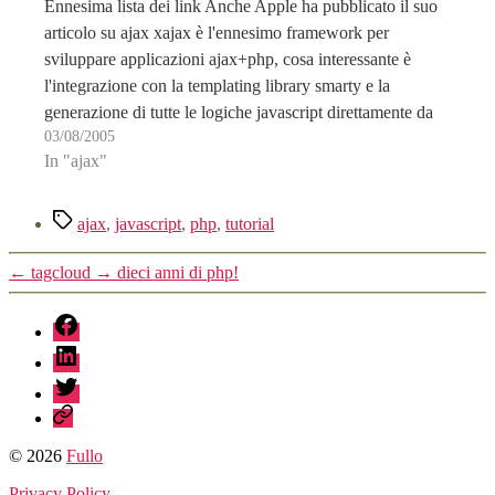
Ennesima lista dei link Anche Apple ha pubblicato il suo
articolo su ajax xajax è l'ennesimo framework per
sviluppare applicazioni ajax+php, cosa interessante è
l'integrazione con la templating library smarty e la
generazione di tutte le logiche javascript direttamente da
03/08/2005
php. è nato un nuovo blog/aggregatore tematico dedicato
In "ajax"
ad ajax,…
Tag
ajax
,
javascript
,
php
,
tutorial
←
tagcloud
→
dieci anni di php!
fb
linkedin
twitter
sessionize
© 2026
Fullo
Privacy Policy