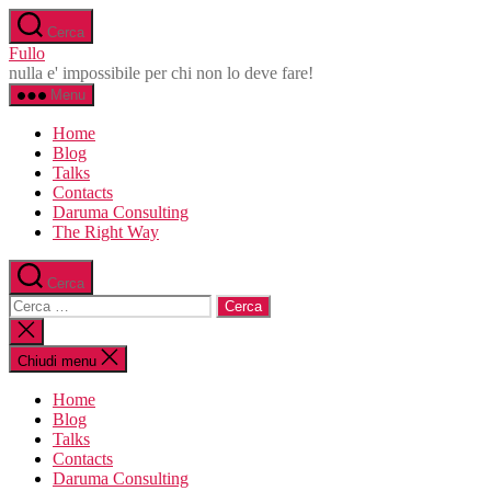
Salta
Cerca
al
Fullo
contenuto
nulla e' impossibile per chi non lo deve fare!
Menu
Home
Blog
Talks
Contacts
Daruma Consulting
The Right Way
Cerca
Cerca:
Chiudi
la
ricerca
Chiudi menu
Home
Blog
Talks
Contacts
Daruma Consulting