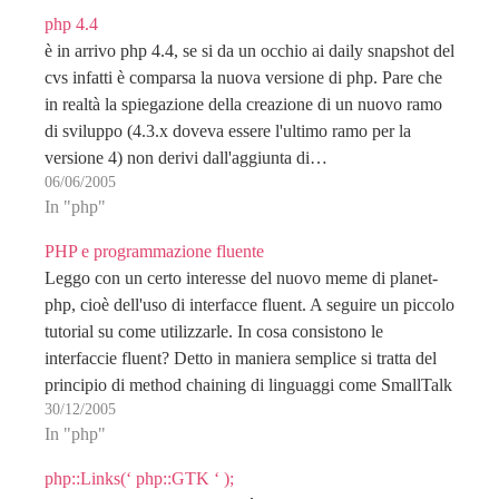
php 4.4
è in arrivo php 4.4, se si da un occhio ai daily snapshot del
cvs infatti è comparsa la nuova versione di php. Pare che
in realtà la spiegazione della creazione di un nuovo ramo
di sviluppo (4.3.x doveva essere l'ultimo ramo per la
versione 4) non derivi dall'aggiunta di…
06/06/2005
In "php"
PHP e programmazione fluente
Leggo con un certo interesse del nuovo meme di planet-
php, cioè dell'uso di interfacce fluent. A seguire un piccolo
tutorial su come utilizzarle. In cosa consistono le
interfaccie fluent? Detto in maniera semplice si tratta del
principio di method chaining di linguaggi come SmallTalk
30/12/2005
che comporta l'esecuzione metodi in cascata…
In "php"
php::Links(‘ php::GTK ‘ );