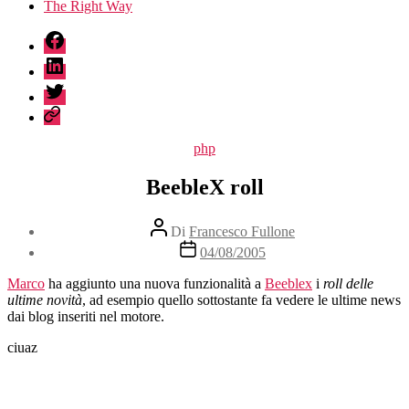
The Right Way
fb
linkedin
twitter
sessionize
Categorie
php
BeebleX roll
Autore
Di
Francesco Fullone
articolo
Data
04/08/2005
dell'articolo
Marco
ha aggiunto una nuova funzionalità a
Beeblex
i
roll delle
ultime novità
, ad esempio quello sottostante fa vedere le ultime news
dai blog inseriti nel motore.
ciuaz