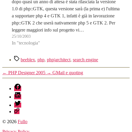
dopo quasi un anno di attesa è stata rilasciata la versione
1.0 di php::GTK, questa versione sarà (la prima e) l'ultima
a supportare php 4 e GTK 1, infatti è già in lavorazione
php::GTK 2 che userà nativamente php 5 e GTK 2. Per
leggere maggiori info sul progetto vi…
25/10/2003
In "tecnologia"
Tag
beeblex
,
php
,
php|architect
,
search engine
←
PHP Designer 2005
→
GMail e quoting
fb
linkedin
twitter
sessionize
© 2026
Fullo
Privacy Policy