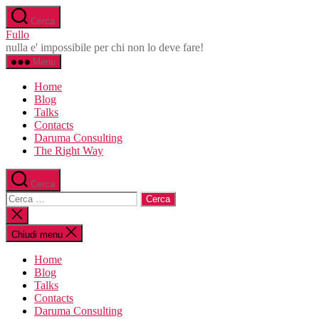
Salta
Cerca
al
Fullo
contenuto
nulla e' impossibile per chi non lo deve fare!
Menu
Home
Blog
Talks
Contacts
Daruma Consulting
The Right Way
Cerca
Cerca:
Chiudi
la
ricerca
Chiudi menu
Home
Blog
Talks
Contacts
Daruma Consulting