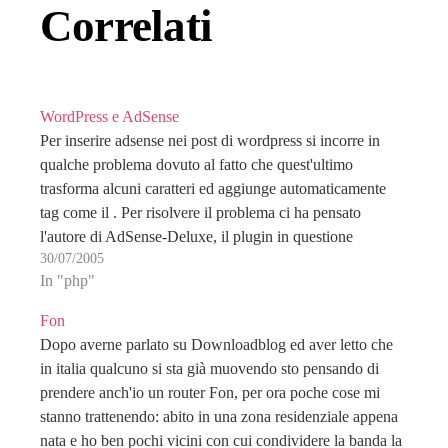
Correlati
WordPress e AdSense
Per inserire adsense nei post di wordpress si incorre in
qualche problema dovuto al fatto che quest'ultimo
trasforma alcuni caratteri ed aggiunge automaticamente
tag come il . Per risolvere il problema ci ha pensato
l'autore di AdSense-Deluxe, il plugin in questione
30/07/2005
permette di inserire, e gestire, diverse tipologie di
In "php"
campagne…
Fon
Dopo averne parlato su Downloadblog ed aver letto che
in italia qualcuno si sta già muovendo sto pensando di
prendere anch'io un router Fon, per ora poche cose mi
stanno trattenendo: abito in una zona residenziale appena
nata e ho ben pochi vicini con cui condividere la banda la