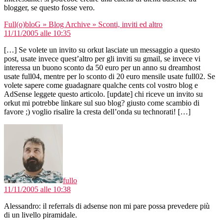
blogger, se questo fosse vero.
dice:
Full(o)bloG » Blog Archive » Sconti, inviti ed altro
11/11/2005 alle 10:35
[…] Se volete un invito su orkut lasciate un messaggio a questo
post, usate invece quest’altro per gli inviti su gmail, se invece vi
interessa un buono sconto da 50 euro per un anno su dreamhost
usate full04, mentre per lo sconto di 20 euro mensile usate full02. Se
volete sapere come guadagnare qualche cents col vostro blog e
AdSense leggete questo articolo. [update] chi riceve un invito su
orkut mi potrebbe linkare sul suo blog? giusto come scambio di
favore ;) voglio risalire la cresta dell’onda su technorati! […]
dice:
fullo
11/11/2005 alle 10:38
Alessandro: il referrals di adsense non mi pare possa prevedere più
di un livello piramidale.