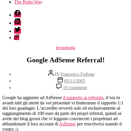
The Right Way
fb
linkedin
twitter
sessionize
Categorie
tecnologia
Google AdSense Referral!
Autore
Di
Francesco Fullone
articolo
Data
05/11/2005
dell'articolo
su
10 commenti
Google
AdSense
Google ha aggiunto ad AdSense
il supporto ai referrals
, d’ora in
Referral!
avanti tutti gli utenti da voi presentati vi frutteranno il rapporto 1:1
dei loro guadagni. L’accredito avverrà solo ed esclusivamente al
raggiungimento di 100 euro da parte dei propri referral, quindi se
avete dei blog grossi che vi leggono convincete i proprietari ad
abbandonare il loro account di
AdSense
per reiscriversi usando il
vostro ;).