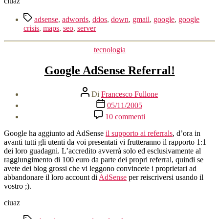
ciuaz
Tag
adsense
,
adwords
,
ddos
,
down
,
gmail
,
google
,
google
crisis
,
maps
,
seo
,
server
Categorie
tecnologia
Google AdSense Referral!
Autore
Di
Francesco Fullone
articolo
Data
05/11/2005
dell'articolo
su
10 commenti
Google
AdSense
Google ha aggiunto ad AdSense
il supporto ai referrals
, d’ora in
Referral!
avanti tutti gli utenti da voi presentati vi frutteranno il rapporto 1:1
dei loro guadagni. L’accredito avverrà solo ed esclusivamente al
raggiungimento di 100 euro da parte dei propri referral, quindi se
avete dei blog grossi che vi leggono convincete i proprietari ad
abbandonare il loro account di
AdSense
per reiscriversi usando il
vostro ;).
ciuaz
Tag