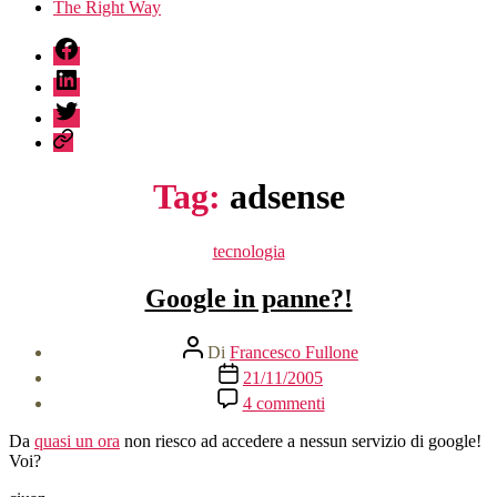
The Right Way
fb
linkedin
twitter
sessionize
Tag:
adsense
Categorie
tecnologia
Google in panne?!
Autore
Di
Francesco Fullone
articolo
Data
21/11/2005
dell'articolo
su
4 commenti
Google
in
Da
quasi un ora
non riesco ad accedere a nessun servizio di google!
panne?!
Voi?