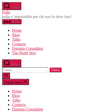
Salta
Cerca
al
Fullo
contenuto
nulla e' impossibile per chi non lo deve fare!
Menu
Home
Blog
Talks
Contacts
Daruma Consulting
The Right Way
Cerca
Cerca:
Chiudi
la
ricerca
Chiudi menu
Home
Blog
Talks
Contacts
Daruma Consulting