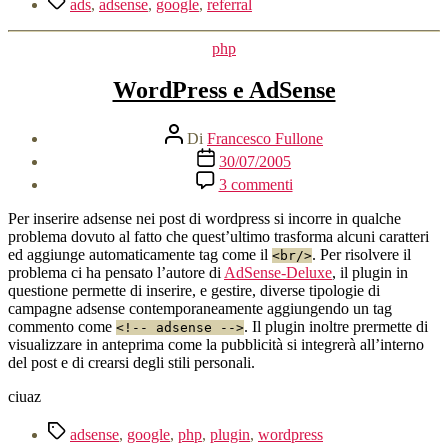
ads
,
adsense
,
google
,
referral
Categorie
php
WordPress e AdSense
Autore
Di
Francesco Fullone
articolo
Data
30/07/2005
dell'articolo
su
3 commenti
WordPress
e
Per inserire adsense nei post di wordpress si incorre in qualche
AdSense
problema dovuto al fatto che quest’ultimo trasforma alcuni caratteri
ed aggiunge automaticamente tag come il
. Per risolvere il
<br/>
problema ci ha pensato l’autore di
AdSense-Deluxe
, il plugin in
questione permette di inserire, e gestire, diverse tipologie di
campagne adsense contemporaneamente aggiungendo un tag
commento come
. Il plugin inoltre prermette di
<!-- adsense -->
visualizzare in anteprima come la pubblicità si integrerà all’interno
del post e di crearsi degli stili personali.
ciuaz
Tag
adsense
,
google
,
php
,
plugin
,
wordpress