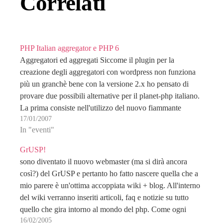
Correlati
PHP Italian aggregator e PHP 6
Aggregatori ed aggregati Siccome il plugin per la
creazione degli aggregatori con wordpress non funziona
più un granchè bene con la versione 2.x ho pensato di
provare due possibili alternative per il planet-php italiano.
La prima consiste nell'utilizzo del nuovo fiammante
17/01/2007
account da network mananger, che mi è stato offerto…
In "eventi"
GrUSP!
sono diventato il nuovo webmaster (ma si dirà ancora
così?) del GrUSP e pertanto ho fatto nascere quella che a
mio parere è un'ottima accoppiata wiki + blog. All'interno
del wiki verranno inseriti articoli, faq e notizie su tutto
quello che gira intorno al mondo del php. Come ogni
16/02/2005
wiki…