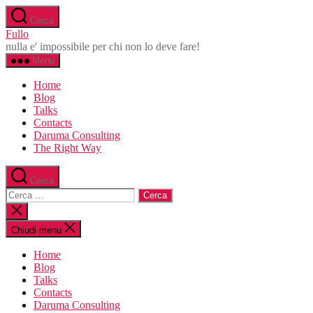
Salta
Cerca
al
Fullo
contenuto
nulla e' impossibile per chi non lo deve fare!
Menu
Home
Blog
Talks
Contacts
Daruma Consulting
The Right Way
Cerca
Cerca:
Chiudi
la
ricerca
Chiudi menu
Home
Blog
Talks
Contacts
Daruma Consulting