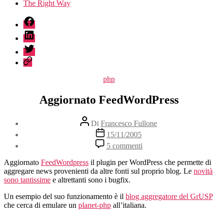
The Right Way
fb
linkedin
twitter
sessionize
Categorie
php
Aggiornato FeedWordPress
Autore
Di
Francesco Fullone
articolo
Data
15/11/2005
dell'articolo
su
5 commenti
Aggiornato
FeedWordPress
Aggiornato
FeedWordpress
il plugin per WordPress che permette di
aggregare news provenienti da altre fonti sul proprio blog. Le
novità
sono tantissime
e altrettanti sono i bugfix.
Un esempio del suo funzionamento è il
blog aggregatore del GrUSP
che cerca di emulare un
planet-php
all’italiana.