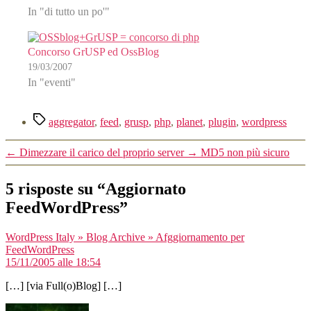
In "di tutto un po'"
Concorso GrUSP ed OssBlog
19/03/2007
In "eventi"
Tag
aggregator
,
feed
,
grusp
,
php
,
planet
,
plugin
,
wordpress
←
Dimezzare il carico del proprio server
→
MD5 non più sicuro
5 risposte su “Aggiornato
FeedWordPress”
WordPress Italy » Blog Archive » Afggiornamento per
dice:
FeedWordPress
15/11/2005 alle 18:54
[…] [via Full(o)Blog] […]
dice: