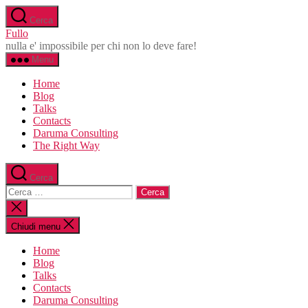
Salta
Cerca
al
Fullo
contenuto
nulla e' impossibile per chi non lo deve fare!
Menu
Home
Blog
Talks
Contacts
Daruma Consulting
The Right Way
Cerca
Cerca:
Chiudi
la
ricerca
Chiudi menu
Home
Blog
Talks
Contacts
Daruma Consulting