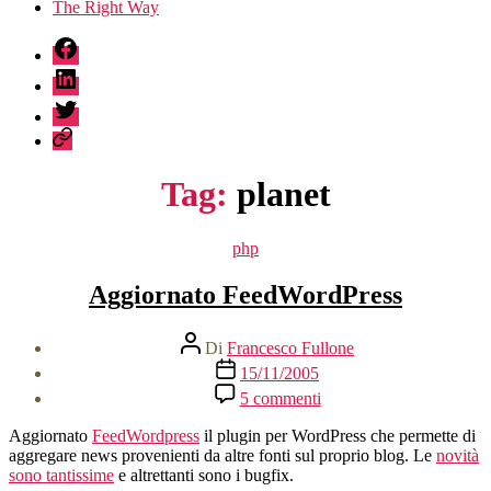
The Right Way
fb
linkedin
twitter
sessionize
Tag:
planet
Categorie
php
Aggiornato FeedWordPress
Autore
Di
Francesco Fullone
articolo
Data
15/11/2005
dell'articolo
su
5 commenti
Aggiornato
FeedWordPress
Aggiornato
FeedWordpress
il plugin per WordPress che permette di
aggregare news provenienti da altre fonti sul proprio blog. Le
novità
sono tantissime
e altrettanti sono i bugfix.