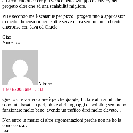
all’architetto di essere piú veloce nello sviluppo e delivery del
progetto oltre che ad una scalabilitá migliore.
PHP secondo me è scalabile per piccoli progetti fino a applicazioni
di medie dimensioni per le altre serve quasi sempre un ambiente
enterprise con Java ed Oracle.
Ciao
Vincenzo
dice:
Alberto
13/03/2008 alle 13:33
Quello che vorrei capire è perche google, flickr e altri simili che
sono tutti basati su perl, php e altri linguaggi di scripting sembrano
funzionare molto bene, avendo un traffico direi molto elevato…
Non entro in merito di altre argomentazioni perche non ne ho la
conoscenza…
bye