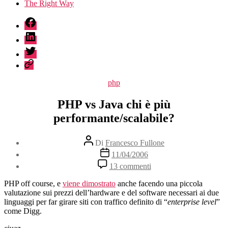
The Right Way
fb
linkedin
twitter
sessionize
Categorie
php
PHP vs Java chi è più
performante/scalabile?
Autore
Di
Francesco Fullone
articolo
Data
11/04/2006
dell'articolo
su
13 commenti
PHP
vs
PHP off course, e
viene dimostrato
anche facendo una piccola
Java
valutazione sui prezzi dell’hardware e del software necessari ai due
chi
linguaggi per far girare siti con traffico definito di “
enterprise level
”
è
come Digg.
più
performante/scalabile?