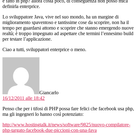
é fatto in php? allora costa poco, di conseguenza non posso mica
definirla enterprice.
Lo sviluppatore Java, vive nel suo mondo, ha un margine di
miglioramento spaventoso e tantissime cose da scoprire, non ha il
tempo per guardarsi attorno e scoprire che stanno emergendo nuove
realtà; è troppo impegnato ad aspettare che termini l’ennesimo build
per testare l’applicazione.
Ciao a tutti, sviluppatori enterprice o meno.
dice:
Giancarlo
16/12/2011 alle 18:42
Penso che per i tifosi di PHP possa fare felici che facebook usa php,
ma gli ingegneri lo hanno così potenziato:
http://www.hostingtalk.it/news/software/9825/nuovo-compilatore-
php-targato-facebook-due-piccioni-con-una-fava