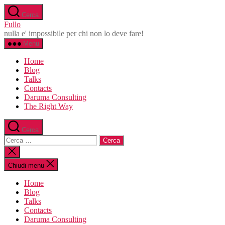
Salta
Cerca
al
Fullo
contenuto
nulla e' impossibile per chi non lo deve fare!
Menu
Home
Blog
Talks
Contacts
Daruma Consulting
The Right Way
Cerca
Cerca:
Chiudi
la
ricerca
Chiudi menu
Home
Blog
Talks
Contacts
Daruma Consulting