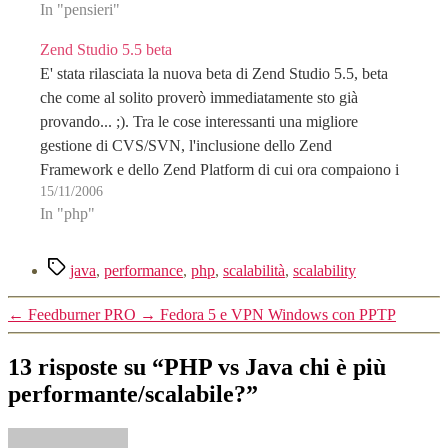
In "pensieri"
Zend Studio 5.5 beta
E' stata rilasciata la nuova beta di Zend Studio 5.5, beta
che come al solito proverò immediatamente sto già
provando... ;). Tra le cose interessanti una migliore
gestione di CVS/SVN, l'inclusione dello Zend
Framework e dello Zend Platform di cui ora compaiono i
15/11/2006
menù nell'interfaccia inoltre è stato inserito supporto…
In "php"
Tag
java
,
performance
,
php
,
scalabilità
,
scalability
←
Feedburner PRO
→
Fedora 5 e VPN Windows con PPTP
13 risposte su “PHP vs Java chi è più
performante/scalabile?”
dice: