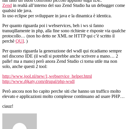
hai fatto un buon confronto piccolo appunto sugli IDE:
Zend
in realtà all’interno del suo Zend Studio ha un debugger come
qualsisi ide java.
Io uso eclipse per sviluppare in java e la dinamica è identica.
Per quanto riguarda poi i webservices, beh i ws si fanno
tranuqillamente in php, alla fine sono richieste e risposte via qualche
protocollo… (non ho detto ne XML ne HTTP qui c’è scritto il
perchè
QUI
. )
Per quanto riguarda la generazione del wsdl qui ricadiamo sempre
nel discorso IDE (il wsdl si potrebbe anche scrivere a mano… 2
palle! ma a mano) però anora Zend Studio ci torna utile ma non
solo, anche questi 2 tool:
http://www.jool.nl/new/1,webservice_helper.html
http://www.djkaty.com/drupal/php-wsdl
Però ancora non ho capito perche siti che hanno un traffico molto
elevato e applicazioni molto complesse continuano ad usare PHP…
ciauz!
dice: