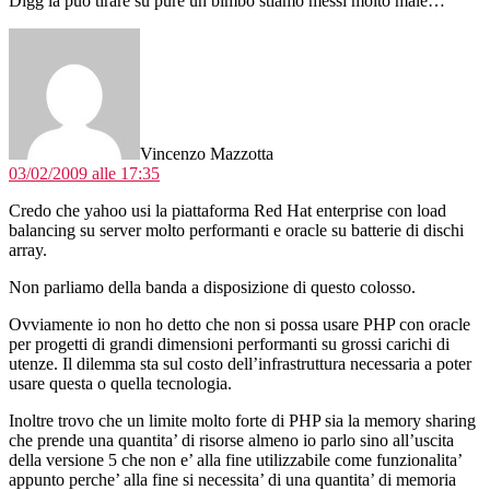
Digg la può tirare su pure un bimbo stiamo messi molto male…
dice:
Vincenzo Mazzotta
03/02/2009 alle 17:35
Credo che yahoo usi la piattaforma Red Hat enterprise con load
balancing su server molto performanti e oracle su batterie di dischi
array.
Non parliamo della banda a disposizione di questo colosso.
Ovviamente io non ho detto che non si possa usare PHP con oracle
per progetti di grandi dimensioni performanti su grossi carichi di
utenze. Il dilemma sta sul costo dell’infrastruttura necessaria a poter
usare questa o quella tecnologia.
Inoltre trovo che un limite molto forte di PHP sia la memory sharing
che prende una quantita’ di risorse almeno io parlo sino all’uscita
della versione 5 che non e’ alla fine utilizzabile come funzionalita’
appunto perche’ alla fine si necessita’ di una quantita’ di memoria