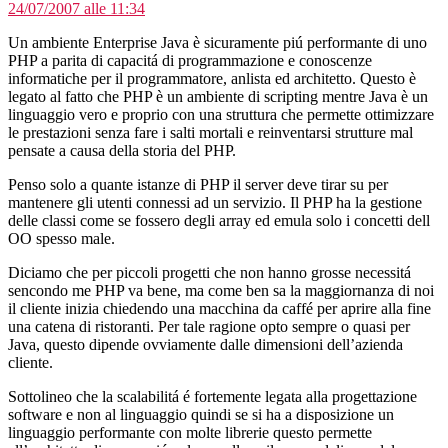
24/07/2007 alle 11:34
Un ambiente Enterprise Java è sicuramente piú performante di uno
PHP a parita di capacitá di programmazione e conoscenze
informatiche per il programmatore, anlista ed architetto. Questo è
legato al fatto che PHP è un ambiente di scripting mentre Java è un
linguaggio vero e proprio con una struttura che permette ottimizzare
le prestazioni senza fare i salti mortali e reinventarsi strutture mal
pensate a causa della storia del PHP.
Penso solo a quante istanze di PHP il server deve tirar su per
mantenere gli utenti connessi ad un servizio. Il PHP ha la gestione
delle classi come se fossero degli array ed emula solo i concetti dell
OO spesso male.
Diciamo che per piccoli progetti che non hanno grosse necessitá
sencondo me PHP va bene, ma come ben sa la maggiornanza di noi
il cliente inizia chiedendo una macchina da caffé per aprire alla fine
una catena di ristoranti. Per tale ragione opto sempre o quasi per
Java, questo dipende ovviamente dalle dimensioni dell’azienda
cliente.
Sottolineo che la scalabilitá é fortemente legata alla progettazione
software e non al linguaggio quindi se si ha a disposizione un
linguaggio performante con molte librerie questo permette