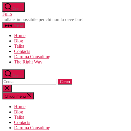
Salta
Cerca
al
Fullo
contenuto
nulla e' impossibile per chi non lo deve fare!
Menu
Home
Blog
Talks
Contacts
Daruma Consulting
The Right Way
Cerca
Cerca:
Chiudi
la
ricerca
Chiudi menu
Home
Blog
Talks
Contacts
Daruma Consulting