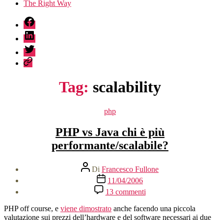
The Right Way
fb
linkedin
twitter
sessionize
Tag:
scalability
Categorie
php
PHP vs Java chi è più
performante/scalabile?
Autore
Di
Francesco Fullone
articolo
Data
11/04/2006
dell'articolo
su
13 commenti
PHP
vs
PHP off course, e
viene dimostrato
anche facendo una piccola
Java
valutazione sui prezzi dell’hardware e del software necessari ai due