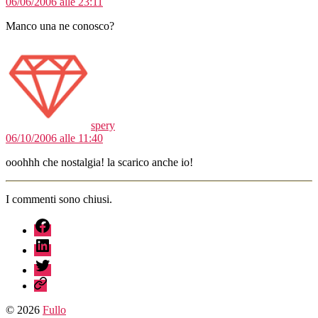
06/06/2006 alle 23:11
Manco una ne conosco?
dice:
spery
06/10/2006 alle 11:40
ooohhh che nostalgia! la scarico anche io!
I commenti sono chiusi.
fb
linkedin
twitter
sessionize
© 2026
Fullo