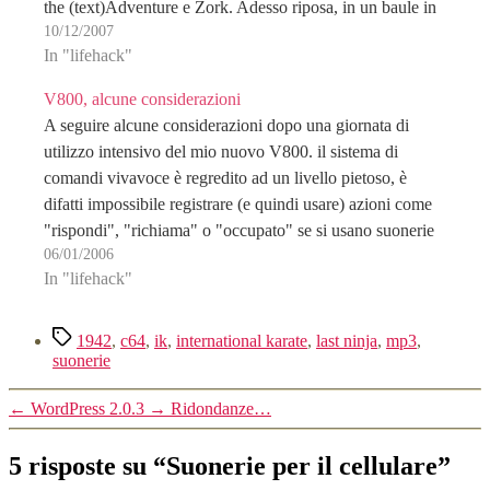
the (text)Adventure e Zork. Adesso riposa, in un baule in
10/12/2007
cantina, insieme al fido drive 1451-II,…
In "lifehack"
V800, alcune considerazioni
A seguire alcune considerazioni dopo una giornata di
utilizzo intensivo del mio nuovo V800. il sistema di
comandi vivavoce è regredito ad un livello pietoso, è
difatti impossibile registrare (e quindi usare) azioni come
"rispondi", "richiama" o "occupato" se si usano suonerie
06/01/2006
MP3 (perchè poi?). Inoltre non è possibile associare…
In "lifehack"
Tag
1942
,
c64
,
ik
,
international karate
,
last ninja
,
mp3
,
suonerie
←
WordPress 2.0.3
→
Ridondanze…
5 risposte su “Suonerie per il cellulare”