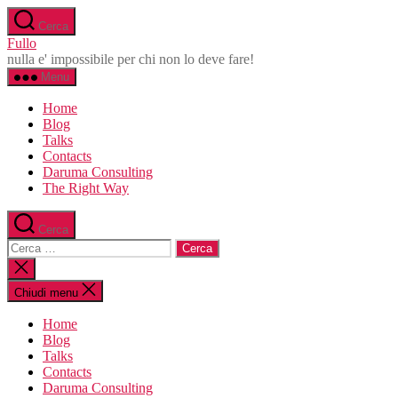
Salta
Cerca
al
Fullo
contenuto
nulla e' impossibile per chi non lo deve fare!
Menu
Home
Blog
Talks
Contacts
Daruma Consulting
The Right Way
Cerca
Cerca:
Chiudi
la
ricerca
Chiudi menu
Home
Blog
Talks
Contacts
Daruma Consulting