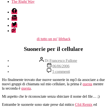
The Right Way
fb
linkedin
twitter
sessionize
Categorie
di tutto un po'
lifehack
Suonerie per il cellulare
Autore
Di
Francesco Fullone
articolo
Data
06/06/2006
dell'articolo
su
5 commenti
Suonerie
per
Ho finalmente trovato due nuove suonerie in mp3 da associare a due
il
nuovi gruppi di chiamata sul mio cellulare, la prima è
questa
mentre
cellulare
la seconda è
questa
.
Mi aspetto che le riconosciate senza sbirciare il nome del file… ;)
Entrambe le suonerie sono state prese dal mitico
C64 Remix
ed