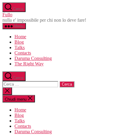
Salta
Cerca
al
Fullo
contenuto
nulla e' impossibile per chi non lo deve fare!
Menu
Home
Blog
Talks
Contacts
Daruma Consulting
The Right Way
Cerca
Cerca:
Chiudi
la
ricerca
Chiudi menu
Home
Blog
Talks
Contacts
Daruma Consulting