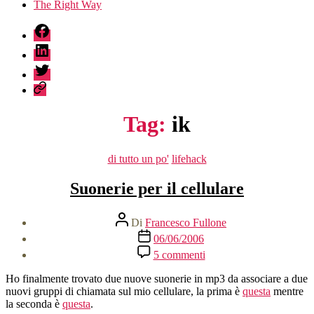
The Right Way
fb
linkedin
twitter
sessionize
Tag:
ik
Categorie
di tutto un po'
lifehack
Suonerie per il cellulare
Autore
Di
Francesco Fullone
articolo
Data
06/06/2006
dell'articolo
su
5 commenti
Suonerie
per
Ho finalmente trovato due nuove suonerie in mp3 da associare a due
il
nuovi gruppi di chiamata sul mio cellulare, la prima è
questa
mentre
cellulare
la seconda è
questa
.