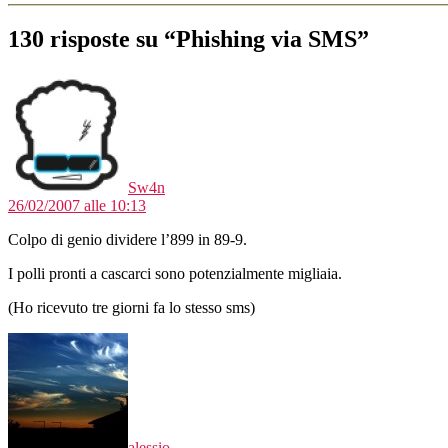
130 risposte su “Phishing via SMS”
dice:
Sw4n
26/02/2007 alle 10:13
Colpo di genio dividere l’899 in 89-9.
I polli pronti a cascarci sono potenzialmente migliaia.
(Ho ricevuto tre giorni fa lo stesso sms)
dice:
alessio