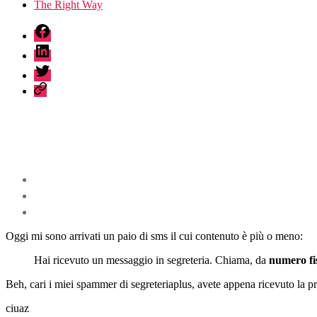
The Right Way
fb
linkedin
twitter
sessionize
Oggi mi sono arrivati un paio di sms il cui contenuto è più o meno:
Hai ricevuto un messaggio in segreteria. Chiama, da
numero fi
Beh, cari i miei spammer di segreteriaplus, avete appena ricevuto la p
ciuaz