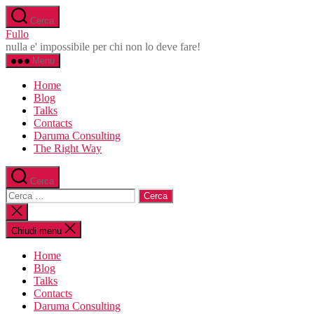
Salta
Cerca
al
Fullo
contenuto
nulla e' impossibile per chi non lo deve fare!
Menu
Home
Blog
Talks
Contacts
Daruma Consulting
The Right Way
Cerca
Cerca:
Chiudi
la
ricerca
Chiudi menu
Home
Blog
Talks
Contacts
Daruma Consulting