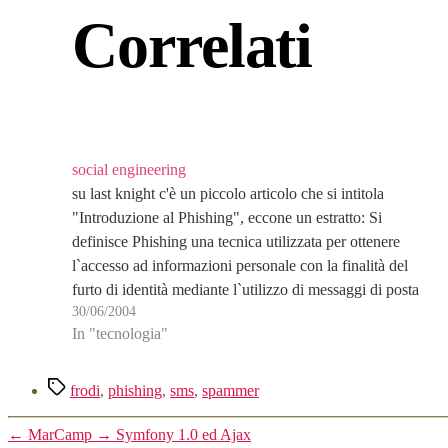
Correlati
social engineering
su last knight c'è un piccolo articolo che si intitola
"Introduzione al Phishing", eccone un estratto: Si
definisce Phishing una tecnica utilizzata per ottenere
l`accesso ad informazioni personale con la finalità del
furto di identità mediante l`utilizzo di messaggi di posta
30/06/2004
elettronica oppurtunamente creati per apparire autentici .
In "tecnologia"
Mediante questi…
Tag
frodi
,
phishing
,
sms
,
spammer
←
MarCamp
→
Symfony 1.0 ed Ajax