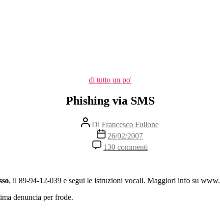
Categorie
di tutto un po'
Phishing via SMS
Autore
Di
Francesco Fullone
articolo
Data
26/02/2007
dell'articolo
su
130 commenti
Phishing
via
SMS
sso
, il 89-94-12-039 e segui le istruzioni vocali. Maggiori info su www.
rima denuncia per frode.