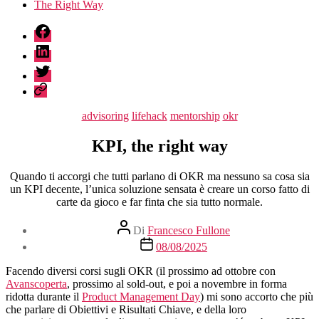
The Right Way
fb
linkedin
twitter
sessionize
Categorie
advisoring
lifehack
mentorship
okr
KPI, the right way
Quando ti accorgi che tutti parlano di OKR ma nessuno sa cosa sia
un KPI decente, l’unica soluzione sensata è creare un corso fatto di
carte da gioco e far finta che sia tutto normale.
Autore
Di
Francesco Fullone
articolo
Data
08/08/2025
dell'articolo
Facendo diversi corsi sugli OKR (il prossimo ad ottobre con
Avanscoperta
, prossimo al sold-out, e poi a novembre in forma
ridotta durante il
Product Management Day
) mi sono accorto che più
che parlare di Obiettivi e Risultati Chiave, e della loro