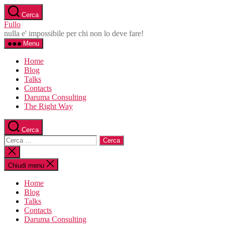
Salta
Cerca
al
Fullo
contenuto
nulla e' impossibile per chi non lo deve fare!
Menu
Home
Blog
Talks
Contacts
Daruma Consulting
The Right Way
Cerca
Cerca:
Chiudi
la
ricerca
Chiudi menu
Home
Blog
Talks
Contacts
Daruma Consulting