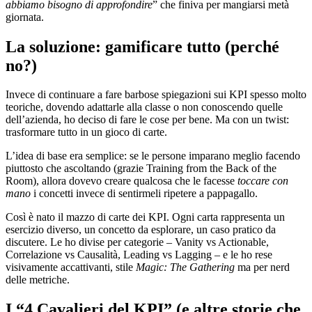
abbiamo bisogno di approfondire
” che finiva per mangiarsi metà
giornata.
La soluzione: gamificare tutto (perché
no?)
Invece di continuare a fare barbose spiegazioni sui KPI spesso molto
teoriche, dovendo adattarle alla classe o non conoscendo quelle
dell’azienda, ho deciso di fare le cose per bene. Ma con un twist:
trasformare tutto in un gioco di carte.
L’idea di base era semplice: se le persone imparano meglio facendo
piuttosto che ascoltando (grazie Training from the Back of the
Room), allora dovevo creare qualcosa che le facesse
toccare con
mano
i concetti invece di sentirmeli ripetere a pappagallo.
Così è nato il mazzo di carte dei KPI. Ogni carta rappresenta un
esercizio diverso, un concetto da esplorare, un caso pratico da
discutere. Le ho divise per categorie – Vanity vs Actionable,
Correlazione vs Causalità, Leading vs Lagging – e le ho rese
visivamente accattivanti, stile
Magic: The Gathering
ma per nerd
delle metriche.
I “4 Cavalieri del KPI” (e altre storie che