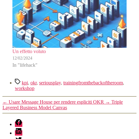
Un effetto voluto
12/02/2024
In "lifehack"
Tag
kpi
,
okr
,
seriousplay
,
trainingfromthebackoftheroom
,
workshop
←
Usare Message House per rendere espliciti OKR
→
Triple
Layered Business Model Canvas
fb
linkedin
twitter