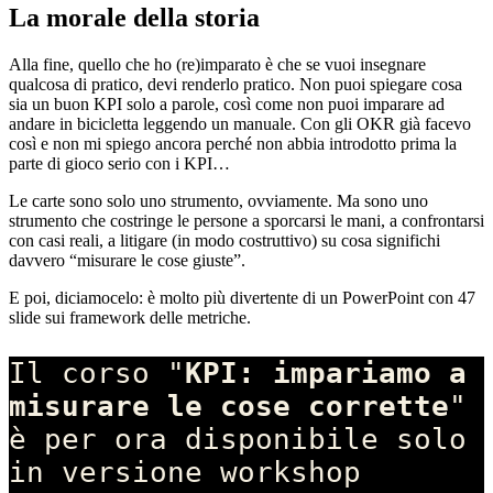
La morale della storia
Alla fine, quello che ho (re)imparato è che se vuoi insegnare
qualcosa di pratico, devi renderlo pratico. Non puoi spiegare cosa
sia un buon KPI solo a parole, così come non puoi imparare ad
andare in bicicletta leggendo un manuale. Con gli OKR già facevo
così e non mi spiego ancora perché non abbia introdotto prima la
parte di gioco serio con i KPI…
Le carte sono solo uno strumento, ovviamente. Ma sono uno
strumento che costringe le persone a sporcarsi le mani, a confrontarsi
con casi reali, a litigare (in modo costruttivo) su cosa significhi
davvero “misurare le cose giuste”.
E poi, diciamocelo: è molto più divertente di un PowerPoint con 47
slide sui framework delle metriche.
Il corso "
KPI: impariamo a 
misurare le cose corrette
" 
è per ora disponibile solo 
in versione workshop 