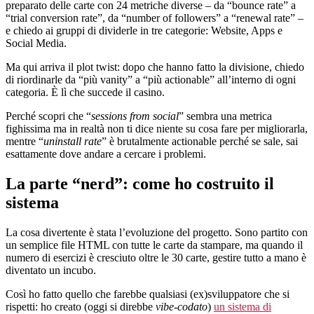
preparato delle carte con 24 metriche diverse – da “bounce rate” a
“trial conversion rate”, da “number of followers” a “renewal rate” –
e chiedo ai gruppi di dividerle in tre categorie: Website, Apps e
Social Media.
Ma qui arriva il plot twist: dopo che hanno fatto la divisione, chiedo
di riordinarle da “più vanity” a “più actionable” all’interno di ogni
categoria. È lì che succede il casino.
Perché scopri che “
sessions from social
” sembra una metrica
fighissima ma in realtà non ti dice niente su cosa fare per migliorarla,
mentre “
uninstall rate
” è brutalmente actionable perché se sale, sai
esattamente dove andare a cercare i problemi.
La parte “nerd”: come ho costruito il
sistema
La cosa divertente è stata l’evoluzione del progetto. Sono partito con
un semplice file HTML con tutte le carte da stampare, ma quando il
numero di esercizi è cresciuto oltre le 30 carte, gestire tutto a mano è
diventato un incubo.
Così ho fatto quello che farebbe qualsiasi (ex)sviluppatore che si
rispetti: ho creato (oggi si direbbe
vibe-codato
)
un sistema di