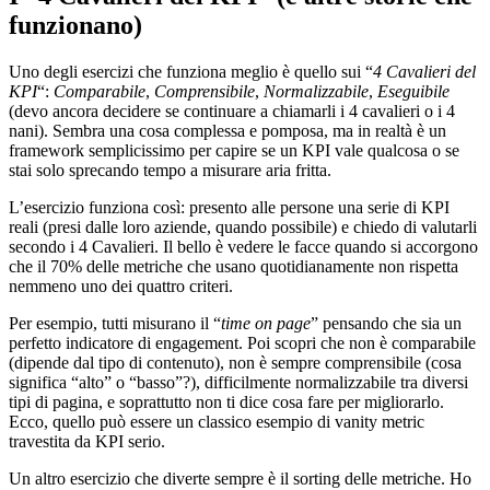
funzionano)
Uno degli esercizi che funziona meglio è quello sui “
4 Cavalieri del
KPI
“:
Comparabile
,
Comprensibile
,
Normalizzabile
,
Eseguibile
(devo ancora decidere se continuare a chiamarli i 4 cavalieri o i 4
nani). Sembra una cosa complessa e pomposa, ma in realtà è un
framework semplicissimo per capire se un KPI vale qualcosa o se
stai solo sprecando tempo a misurare aria fritta.
L’esercizio funziona così: presento alle persone una serie di KPI
reali (presi dalle loro aziende, quando possibile) e chiedo di valutarli
secondo i 4 Cavalieri. Il bello è vedere le facce quando si accorgono
che il 70% delle metriche che usano quotidianamente non rispetta
nemmeno uno dei quattro criteri.
Per esempio, tutti misurano il “
time on page
” pensando che sia un
perfetto indicatore di engagement. Poi scopri che non è comparabile
(dipende dal tipo di contenuto), non è sempre comprensibile (cosa
significa “alto” o “basso”?), difficilmente normalizzabile tra diversi
tipi di pagina, e soprattutto non ti dice cosa fare per migliorarlo.
Ecco, quello può essere un classico esempio di vanity metric
travestita da KPI serio.
Un altro esercizio che diverte sempre è il sorting delle metriche. Ho