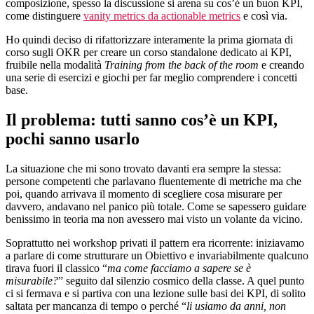
composizione, spesso la discussione si arena su cos’é un buon KPI,
come distinguere
vanity metrics da actionable metrics
e così via.
Ho quindi deciso di rifattorizzare interamente la prima giornata di
corso sugli OKR per creare un corso standalone dedicato ai KPI,
fruibile nella modalità
Training from the back of the room
e creando
una serie di esercizi e giochi per far meglio comprendere i concetti
base.
Il problema: tutti sanno cos’è un KPI,
pochi sanno usarlo
La situazione che mi sono trovato davanti era sempre la stessa:
persone competenti che parlavano fluentemente di metriche ma che
poi, quando arrivava il momento di scegliere cosa misurare per
davvero, andavano nel panico più totale. Come se sapessero guidare
benissimo in teoria ma non avessero mai visto un volante da vicino.
Soprattutto nei workshop privati il pattern era ricorrente: iniziavamo
a parlare di come strutturare un Obiettivo e invariabilmente qualcuno
tirava fuori il classico “
ma come facciamo a sapere se è
misurabile?
” seguito dal silenzio cosmico della classe. A quel punto
ci si fermava e si partiva con una lezione sulle basi dei KPI, di solito
saltata per mancanza di tempo o perché “
li usiamo da anni, non