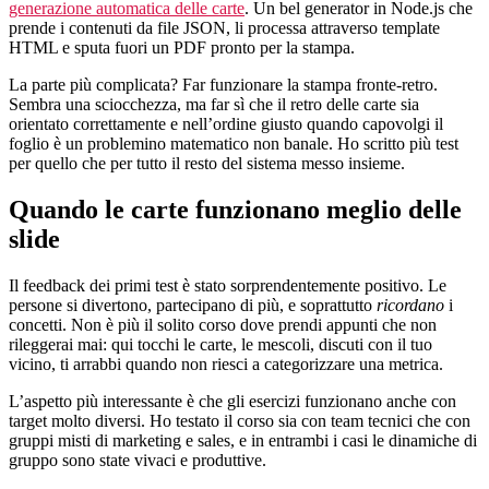
generazione automatica delle carte
. Un bel generator in Node.js che
prende i contenuti da file JSON, li processa attraverso template
HTML e sputa fuori un PDF pronto per la stampa.
La parte più complicata? Far funzionare la stampa fronte-retro.
Sembra una sciocchezza, ma far sì che il retro delle carte sia
orientato correttamente e nell’ordine giusto quando capovolgi il
foglio è un problemino matematico non banale. Ho scritto più test
per quello che per tutto il resto del sistema messo insieme.
Quando le carte funzionano meglio delle
slide
Il feedback dei primi test è stato sorprendentemente positivo. Le
persone si divertono, partecipano di più, e soprattutto
ricordano
i
concetti. Non è più il solito corso dove prendi appunti che non
rileggerai mai: qui tocchi le carte, le mescoli, discuti con il tuo
vicino, ti arrabbi quando non riesci a categorizzare una metrica.
L’aspetto più interessante è che gli esercizi funzionano anche con
target molto diversi. Ho testato il corso sia con team tecnici che con
gruppi misti di marketing e sales, e in entrambi i casi le dinamiche di
gruppo sono state vivaci e produttive.