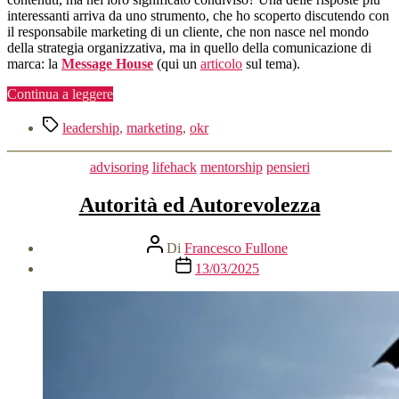
interessanti arriva da uno strumento, che ho scoperto discutendo con
il responsabile marketing di un cliente, che non nasce nel mondo
della strategia organizzativa, ma in quello della comunicazione di
marca: la
Message House
(qui un
articolo
sul tema).
“Usare
Continua a leggere
Message
Tag
House
leadership
,
marketing
,
okr
per
rendere
Categorie
advisoring
lifehack
mentorship
pensieri
espliciti
OKR”
Autorità ed Autorevolezza
Autore
Di
Francesco Fullone
articolo
Data
13/03/2025
dell'articolo