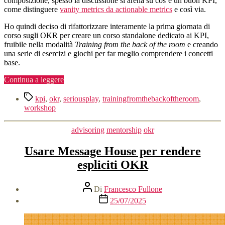
composizione, spesso la discussione si arena su cos’é un buon KPI,
come distinguere
vanity metrics da actionable metrics
e così via.
Ho quindi deciso di rifattorizzare interamente la prima giornata di
corso sugli OKR per creare un corso standalone dedicato ai KPI,
fruibile nella modalità
Training from the back of the room
e creando
una serie di esercizi e giochi per far meglio comprendere i concetti
base.
“KPI,
Continua a leggere
the
Tag
right
kpi
,
okr
,
seriousplay
,
trainingfromthebackoftheroom
,
way”
workshop
Categorie
advisoring
mentorship
okr
Usare Message House per rendere
espliciti OKR
Autore
Di
Francesco Fullone
articolo
Data
25/07/2025
dell'articolo