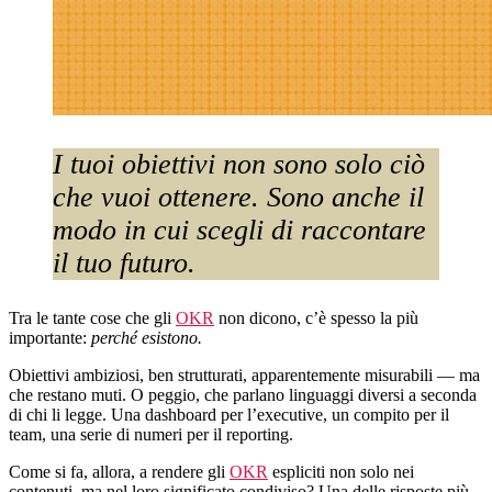
I tuoi obiettivi non sono solo ciò
che vuoi ottenere. Sono anche il
modo in cui scegli di raccontare
il tuo futuro.
Tra le tante cose che gli
OKR
non dicono, c’è spesso la più
importante:
perché esistono.
Obiettivi ambiziosi, ben strutturati, apparentemente misurabili — ma
che restano muti. O peggio, che parlano linguaggi diversi a seconda
di chi li legge. Una dashboard per l’executive, un compito per il
team, una serie di numeri per il reporting.
Come si fa, allora, a rendere gli
OKR
espliciti non solo nei
contenuti, ma nel loro significato condiviso? Una delle risposte più