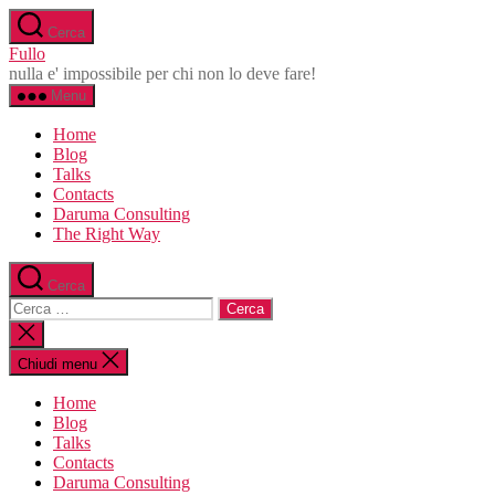
Salta
Cerca
al
Fullo
contenuto
nulla e' impossibile per chi non lo deve fare!
Menu
Home
Blog
Talks
Contacts
Daruma Consulting
The Right Way
Cerca
Cerca:
Chiudi
la
ricerca
Chiudi menu
Home
Blog
Talks
Contacts
Daruma Consulting