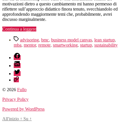
motivazioni dietro a questo cambiamento mi hanno permesso di
riflettere sull’approccio didattico finora tenuto, svecchiandolo ed
approfondendo maggiormente temi che, probabilmente, avrei
discusso marginalmente.
“Resilienza
Continua a leggere
e
Tag
Sostenibilità”
advisoring
,
bmc
,
business model canvas
,
lean startup
,
mba
,
mentor
,
remote
,
smartworking
,
startup
,
sustainability
fb
linkedin
twitter
sessionize
© 2026
Fullo
Privacy Policy
Powered by WordPress
All'inizio
↑
Su
↑