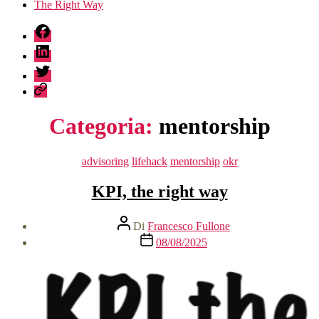
The Right Way
fb
linkedin
twitter
sessionize
Categoria:
mentorship
Categorie
advisoring
lifehack
mentorship
okr
KPI, the right way
Autore
Di
Francesco Fullone
articolo
Data
08/08/2025
dell'articolo