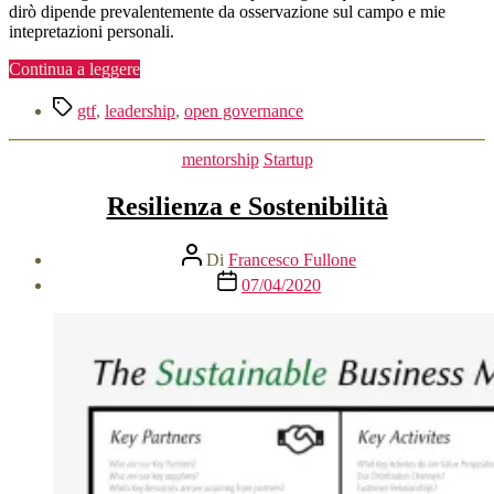
dirò dipende prevalentemente da osservazione sul campo e mie
intepretazioni personali.
“Autorità
Continua a leggere
ed
Tag
Autorevolezza”
gtf
,
leadership
,
open governance
Categorie
mentorship
Startup
Resilienza e Sostenibilità
Autore
Di
Francesco Fullone
articolo
Data
07/04/2020
dell'articolo