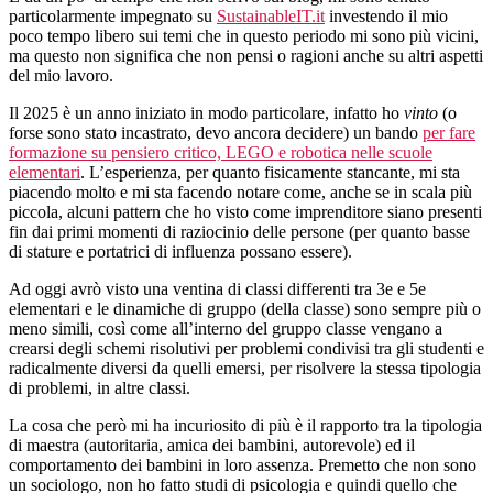
particolarmente impegnato su
SustainableIT.it
investendo il mio
poco tempo libero sui temi che in questo periodo mi sono più vicini,
ma questo non significa che non pensi o ragioni anche su altri aspetti
del mio lavoro.
Il 2025 è un anno iniziato in modo particolare, infatto ho
vinto
(o
forse sono stato incastrato, devo ancora decidere) un bando
per fare
formazione su pensiero critico, LEGO e robotica nelle scuole
elementari
. L’esperienza, per quanto fisicamente stancante, mi sta
piacendo molto e mi sta facendo notare come, anche se in scala più
piccola, alcuni pattern che ho visto come imprenditore siano presenti
fin dai primi momenti di raziocinio delle persone (per quanto basse
di stature e portatrici di influenza possano essere).
Ad oggi avrò visto una ventina di classi differenti tra 3e e 5e
elementari e le dinamiche di gruppo (della classe) sono sempre più o
meno simili, così come all’interno del gruppo classe vengano a
crearsi degli schemi risolutivi per problemi condivisi tra gli studenti e
radicalmente diversi da quelli emersi, per risolvere la stessa tipologia
di problemi, in altre classi.
La cosa che però mi ha incuriosito di più è il rapporto tra la tipologia
di maestra (autoritaria, amica dei bambini, autorevole) ed il
comportamento dei bambini in loro assenza. Premetto che non sono
un sociologo, non ho fatto studi di psicologia e quindi quello che