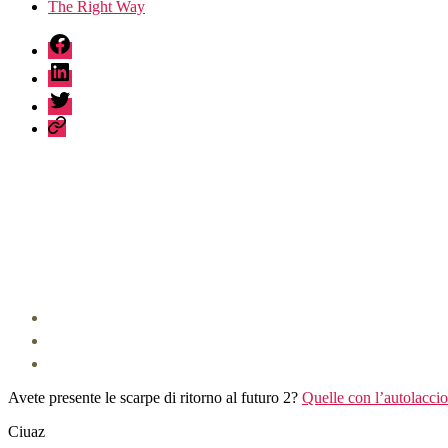
The Right Way
fb
linkedin
twitter
sessionize
Avete presente le scarpe di ritorno al futuro 2?
Quelle con l’autolaccio
Ciuaz