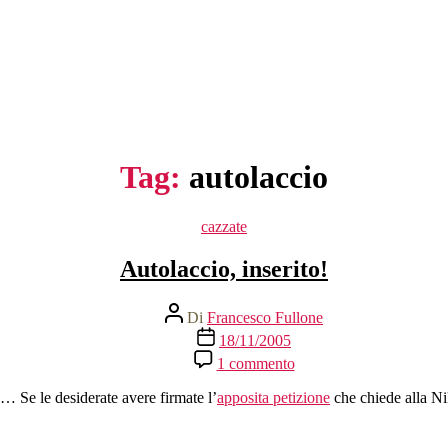
Tag:
autolaccio
Categorie
cazzate
Autolaccio, inserito!
Autore
Di
Francesco Fullone
articolo
Data
18/11/2005
dell'articolo
su
1 commento
Autolaccio,
inserito!
… Se le desiderate avere firmate l’
apposita petizione
che chiede alla Ni