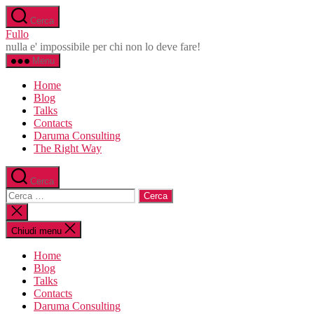
Salta
Cerca
al
Fullo
contenuto
nulla e' impossibile per chi non lo deve fare!
Menu
Home
Blog
Talks
Contacts
Daruma Consulting
The Right Way
Cerca
Cerca:
Chiudi
la
ricerca
Chiudi menu
Home
Blog
Talks
Contacts
Daruma Consulting