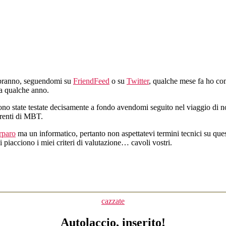
piedi…
pranno, seguendomi su
FriendFeed
o su
Twitter
, qualche mese fa ho co
da qualche anno.
ono state testate decisamente a fondo avendomi seguito nel viaggio di 
uirenti di MBT.
rparo
ma un informatico, pertanto non aspettatevi termini tecnici su qu
 piacciono i miei criteri di valutazione… cavoli vostri.
Categorie
cazzate
Autolaccio, inserito!