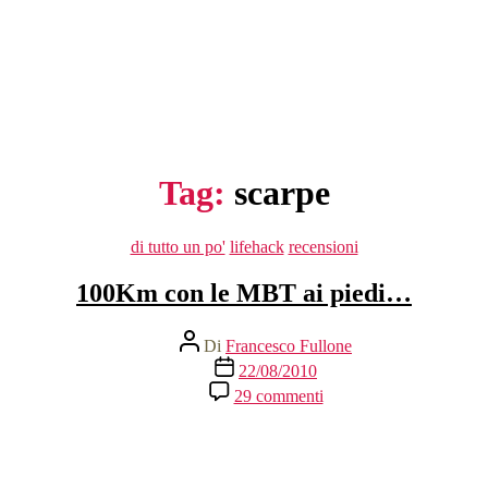
Tag:
scarpe
Categorie
di tutto un po'
lifehack
recensioni
100Km con le MBT ai piedi…
Autore
Di
Francesco Fullone
articolo
Data
22/08/2010
dell'articolo
su
29 commenti
100Km
con
le
MBT
ai