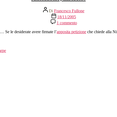
Autore
Di
Francesco Fullone
articolo
Data
18/11/2005
dell'articolo
su
1 commento
Autolaccio,
inserito!
… Se le desiderate avere firmate l’
apposita petizione
che chiede alla Ni
arpe