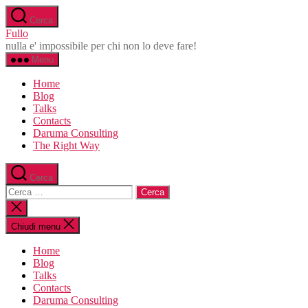
Salta
Cerca
al
Fullo
contenuto
nulla e' impossibile per chi non lo deve fare!
Menu
Home
Blog
Talks
Contacts
Daruma Consulting
The Right Way
Cerca
Cerca:
Chiudi
la
ricerca
Chiudi menu
Home
Blog
Talks
Contacts
Daruma Consulting