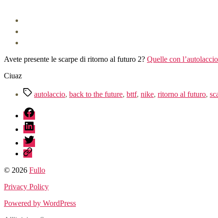
Avete presente le scarpe di ritorno al futuro 2?
Quelle con l’autolaccio
Ciuaz
Tag
autolaccio
,
back to the future
,
bttf
,
nike
,
ritorno al futuro
,
sc
fb
linkedin
twitter
sessionize
© 2026
Fullo
Privacy Policy
Powered by WordPress