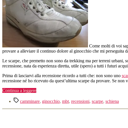
Come molti di voi sa
provare a alleviare il continuo dolore al ginocchio che mi perseguita 
Le scarpe, che premetto non sono da trekking ma per terreni urbani, s
recensione, nata da esperienza diretta, utile (spero) a tutti i futuri acq
Prima di lasciarvi alla recensione ricordo a tutti che: non sono uno
sca
recensione né ho ricevuto da quest’ultima scarpe da provare. Se non vi
“100Km
Continua a leggere
con
Tag
le
camminare
,
ginocchio
,
mbt
,
recensioni
,
scarpe
,
schiena
MBT
ai
piedi…”