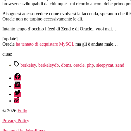
browser e sviluppabili da chiunque.. mi ricordo ancora delle primo pro
Bisognerà adesso vedere come evolverà la faccenda, sperando che il Be
Oracle non ne tarpino eccessivamente le ali.
Intanto tengo d’occhio i feed di Zend e di Oracle.. vuoi mai…
[update]
Oracle
ha tentato di acquistare MySQL
ma gli è andata male…
ciuaz
Tag
berkeley
,
berkeleydb
,
dbms
,
oracle
,
php
,
sleepycat
,
zend
fb
linkedin
twitter
sessionize
© 2026
Fullo
Privacy Policy
Powered by WordPress