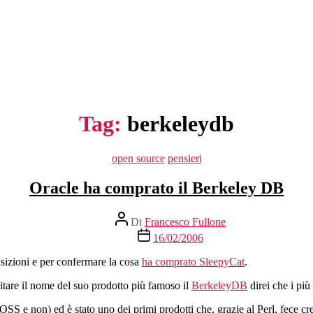
Tag:
berkeleydb
Categorie
open source
pensieri
Oracle ha comprato il Berkeley DB
Autore
Di
Francesco Fullone
articolo
Data
16/02/2006
dell'articolo
sizioni e per confermare la cosa
ha comprato SleepyCat
.
itare il nome del suo prodotto più famoso il
BerkeleyDB
direi che i più
OSS e non) ed è stato uno dei primi prodotti che, grazie al Perl, fece c