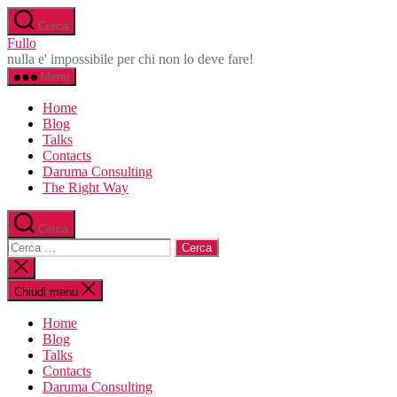
Salta
Cerca
al
Fullo
contenuto
nulla e' impossibile per chi non lo deve fare!
Menu
Home
Blog
Talks
Contacts
Daruma Consulting
The Right Way
Cerca
Cerca:
Chiudi
la
ricerca
Chiudi menu
Home
Blog
Talks
Contacts
Daruma Consulting