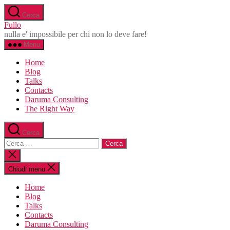
Salta
Cerca
al
Fullo
contenuto
nulla e' impossibile per chi non lo deve fare!
Menu
Home
Blog
Talks
Contacts
Daruma Consulting
The Right Way
Cerca
Cerca:
Chiudi
la
ricerca
Chiudi menu
Home
Blog
Talks
Contacts
Daruma Consulting