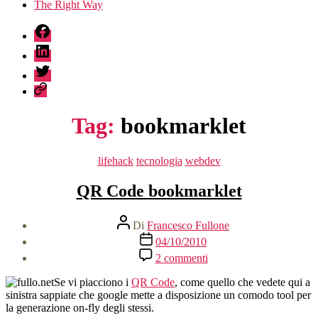
The Right Way
fb
linkedin
twitter
sessionize
Tag:
bookmarklet
Categorie
lifehack
tecnologia
webdev
QR Code bookmarklet
Autore
Di
Francesco Fullone
articolo
Data
04/10/2010
dell'articolo
su
2 commenti
QR
Code
Se vi piacciono i
QR Code
, come quello che vedete qui a
bookmarklet
sinistra sappiate che google mette a disposizione un comodo tool per
la generazione on-fly degli stessi.