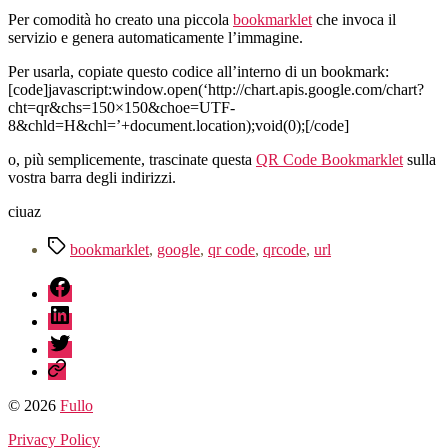
Per comodità ho creato una piccola
bookmarklet
che invoca il
servizio e genera automaticamente l’immagine.
Per usarla, copiate questo codice all’interno di un bookmark:
[code]javascript:window.open(‘http://chart.apis.google.com/chart?
cht=qr&chs=150×150&choe=UTF-
8&chld=H&chl=’+document.location);void(0);[/code]
o, più semplicemente, trascinate questa
QR Code Bookmarklet
sulla
vostra barra degli indirizzi.
ciuaz
Tag
bookmarklet
,
google
,
qr code
,
qrcode
,
url
fb
linkedin
twitter
sessionize
© 2026
Fullo
Privacy Policy