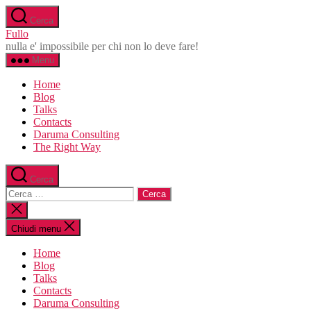
Salta
Cerca
al
Fullo
contenuto
nulla e' impossibile per chi non lo deve fare!
Menu
Home
Blog
Talks
Contacts
Daruma Consulting
The Right Way
Cerca
Cerca:
Chiudi
la
ricerca
Chiudi menu
Home
Blog
Talks
Contacts
Daruma Consulting