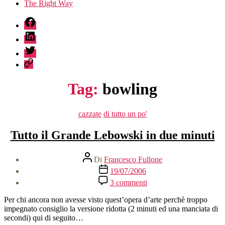
The Right Way
fb
linkedin
twitter
sessionize
Tag:
bowling
Categorie
cazzate
di tutto un po'
Tutto il Grande Lebowski in due minuti
Autore
Di
Francesco Fullone
articolo
Data
19/07/2006
dell'articolo
su
3 commenti
Tutto
il
Per chi ancora non avesse visto quest’opera d’arte perchè troppo
Grande
impegnato consiglio la versione ridotta (2 minuti ed una manciata di
Lebowski
secondi) qui di seguito…
in